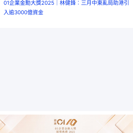
01企業金勳大獎2025｜林健鋒︰三月中東亂局助港引
入逾3000億資金