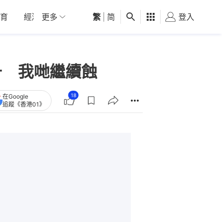
育
經濟
更多
01深圳
繁
觀點
|
简
健康
好食玩飛
登入
女
升 我哋繼續蝕
18
在Google
追蹤《香港01》