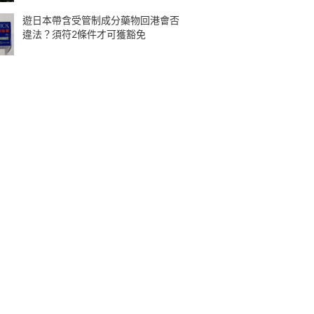
遊日本帶含受管制成分藥物回港會否
違法？須符2條件才可獲豁免