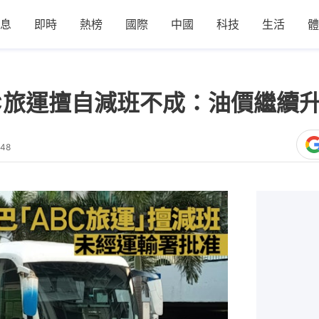
息
即時
熱榜
國際
中國
科技
生活
體
C旅運擅自減班不成：油價繼續
:48