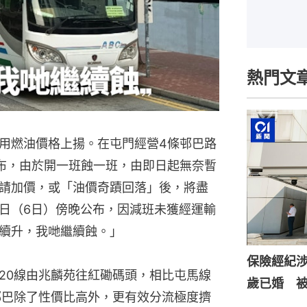
熱門文
用燃油價格上揚。在屯門經營4條邨巴路
公布，由於開一班蝕一班，由即日起無奈暫
請加價，或「油價奇蹟回落」後，將盡
日（6日）傍晚公布，因減班未獲經運輸
續升，我哋繼續蝕。」
保險經紀涉
720線由兆麟苑往紅磡碼頭，相比屯馬線
歲已婚 
為邨巴除了性價比高外，更有效分流極度擠