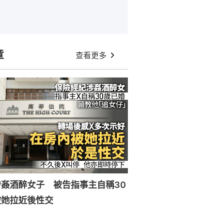
章
查看更多
姦酒醉女子 被告指事主自稱30
被她拉近後性交