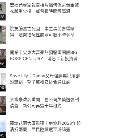
宏福苑專家報告相片揭何偉豪黃金戰
衣嚴重火損 或曾長時間觸高溫
:28
院友腸塞亡死因 事主事前食得瞓
得 法醫指急性腸塞可數小時奪命
開業｜尖東大富豪無預警重開變BIG
BOSS CENTURY 消息：新投資者
:56
Save Lily｜Danny父母強調無犯法卻
遭懲罰 望子能獲安排合適住處
:00
大富豪改名重開 舊公司欠債遭強制
清盤 新公司再簽十年租約
觀塘花園大廈重建｜房協料2028年起
清拆兩廈 居民陸續遷至鴻鵠臺
:45