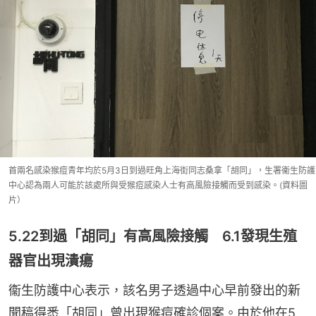
首兩名感染猴痘青年均於5月3日到過旺角上海街同志桑拿「胡同」，生署衞生防護
中心認為兩人可能於該處所與受猴痘感染人士有高風險接觸而受到感染。(資料圖
片）
5.22到過「胡同」有高風險接觸 6.1發現生殖
器官出現潰瘍
衞生防護中心表示，該名男子透過中心早前發出的新
聞稿得悉「胡同」曾出現猴痘確診個案。由於他在5