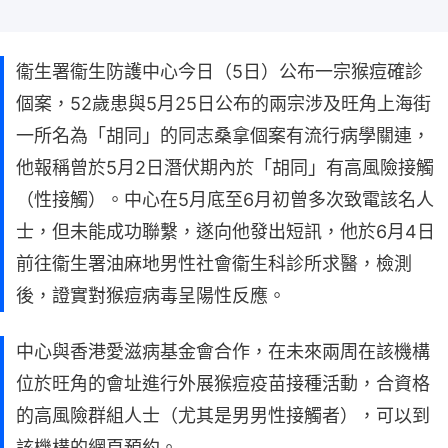
衞生署衞生防護中心今日（5日）公布一宗猴痘確診
個案，52歲患與5月25日公布的兩宗涉及旺角上海街
一所名為「胡同」的同志桑拿個案有流行病學關連，
他報稱曾於5月2日潛伏期內於「胡同」有高風險接觸
（性接觸）。中心在5月底至6月初曾多次致電該名人
士，但未能成功聯繫，遂向他發出短訊，他於6月4日
前往衞生署油麻地男性社會衞生科診所求醫，檢測
後，證實對猴痘病毒呈陽性反應。
中心與香港愛滋病基金會合作，在未來兩周在該機構
位於旺角的會址進行外展猴痘疫苗接種活動，合資格
的高風險群組人士（尤其是男男性接觸者），可以到
該機構的網頁預約。