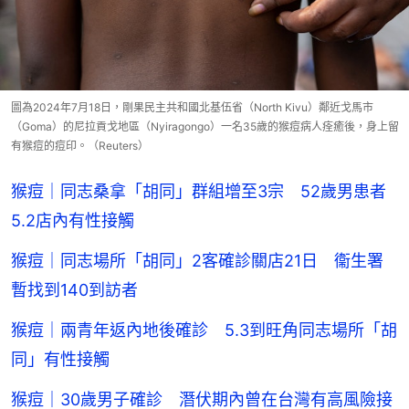
圖為2024年7月18日，剛果民主共和國北基伍省（North Kivu）鄰近戈馬市
（Goma）的尼拉貢戈地區（Nyiragongo）一名35歲的猴痘病人痊癒後，身上留
有猴痘的痘印。（Reuters）
猴痘｜同志桑拿「胡同」群組增至3宗 52歲男患者
5.2店內有性接觸
猴痘｜同志場所「胡同」2客確診關店21日 衞生署
暫找到140到訪者
猴痘｜兩青年返內地後確診 5.3到旺角同志場所「胡
同」有性接觸
猴痘｜30歲男子確診 潛伏期內曾在台灣有高風險接