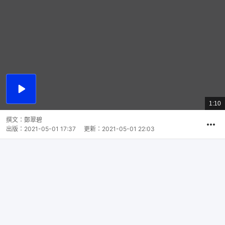
播
放
1:10
總
影
共
片
時
撰文：
鄭翠碧
間
出版：
2021-05-01 17:37
更新：
2021-05-01 22:03