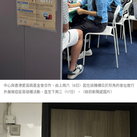
中心與香港愛滋病基金會合作，由上周六（6日）起在該機構位於旺角的會址進行
外展猴痘疫苗接種活動，直至下周三（17日）。（政府新聞處圖片）