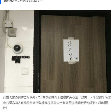
首兩名感染猴痘青年均於5月3日到過旺角上海街同志桑拿「胡同」，生署衞生防護
中心認為兩人可能於該處所與受猴痘感染人士有高風險接觸而受到感染。(資料圖
片）