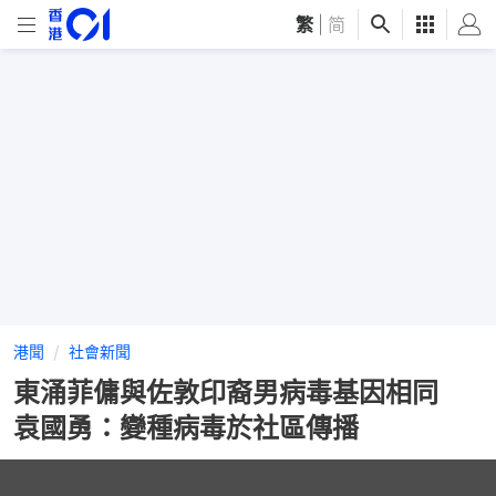
繁
|
简
港聞
社會新聞
東涌菲傭與佐敦印裔男病毒基因相同
袁國勇：變種病毒於社區傳播