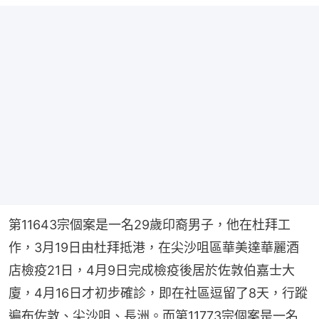
第11643宗個案是一名29歲印裔男子，他在杜拜工
作，3月19日由杜拜抵港，在尖沙咀區華美達華麗酒
店檢疫21日，4月9日完成檢疫後居於佐敦伯嘉士大
廈，4月16日才初步確診，即在社區逗留了8天，行蹤
遍布佐敦、尖沙咀、長洲。而第11773宗個案是一名