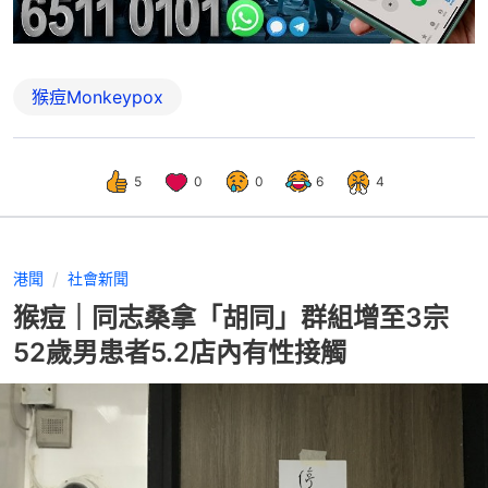
猴痘Monkeypox
5
0
0
6
4
港聞
社會新聞
猴痘｜同志桑拿「胡同」群組增至3宗
52歲男患者5.2店內有性接觸