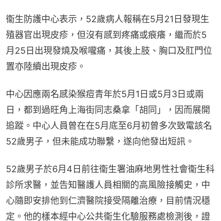
衞生防護中心表示，52歲病人報稱在5月21日發現生
殖器官出現皮疹，但沒有感到疼痛或痕癢，繼而於5
月25日出現發燒及喉嚨痛，其後上肢、胸口及肛門位
置亦陸續出現皮疹。
中心因應兩名感染猴痘青年於5月1日或5月3日或兩
日，都到過旺角上海街同志桑拿「胡同」，因而展開
追蹤。中心人員曾在在5月底至6月初曾多次致電該名
52歲男子，但未能成功聯繫，遂向他發出短訊。
52歲男子於6月4日前往衞生署油麻地男性社會衞生科
診所求醫，並告知醫護人員相關的高風險接觸史，中
心隨即安排他到仁濟醫院接受隔離治療，目前情況穩
定。他的樣本經中心公共衞生化驗服務處檢測後，證