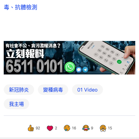
毒、抗體檢測
新冠肺炎
變種病毒
01 Video
我主場
92
2
16
9
15