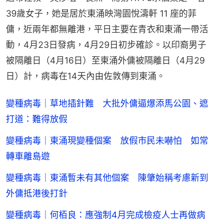
39歲女子，她是居於東涌映灣園悅濤軒 11 座的菲
傭，近兩年都無離港，平日主要在青衣和東涌一帶活
動，4月23日發病，4月29日初步確診。以印裔男子
被隔離日（4月16日）至東涌外傭被隔離日（4月29
日）計，病毒在14天內由佐敦傳到東涌。
變種病毒｜草地插針難 大批外傭逼爆添馬公園、遮
打道：難得放假
變種病毒｜東涌現變種個案 放假市民未嚇怕 如常
轉車離島遊
變種病毒｜東涌暫未有其他個案 陳肇始稱考慮新到
外傭抵港後打針
變種病毒｜何栢良：應強制4月完成檢疫人士再做病