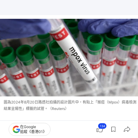
圖為2024年8月20日路透社拍攝的設計圖片中，有貼上「猴痘（Mpox）病毒檢測
結果呈陽性」標籤的試管。（Reuters）
衞生防護中心表示，繼續密切跟進調查涉及「胡同」
134
在Google
追蹤《香港01》
的個案，現時已成功聯絡約300名曾於五月一日或之