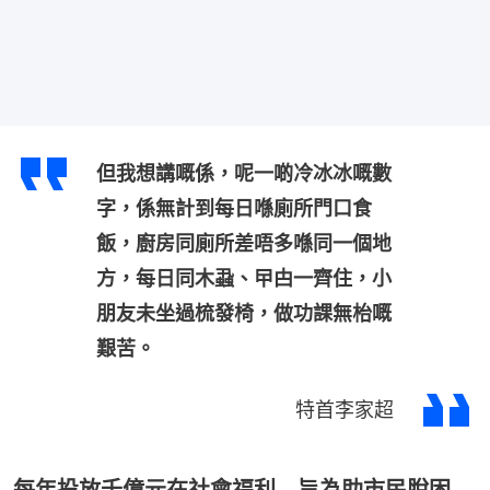
但我想講嘅係，呢一啲冷冰冰嘅數
字，係無計到每日喺廁所門口食
飯，廚房同廁所差唔多喺同一個地
方，每日同木蝨、曱甴一齊住，小
朋友未坐過梳發椅，做功課無枱嘅
艱苦。
特首李家超
每年投放千億元在社會福利 旨為助市民脫困