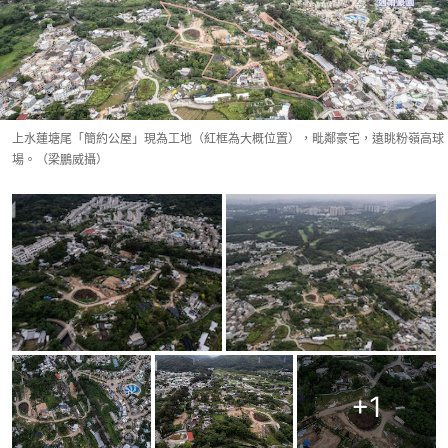
上水蓮塘尾「簡約公屋」現為工地（紅框為大概位置），毗鄰豪宅，遠眺粉嶺高球
場。（梁鵬威攝）
+
1