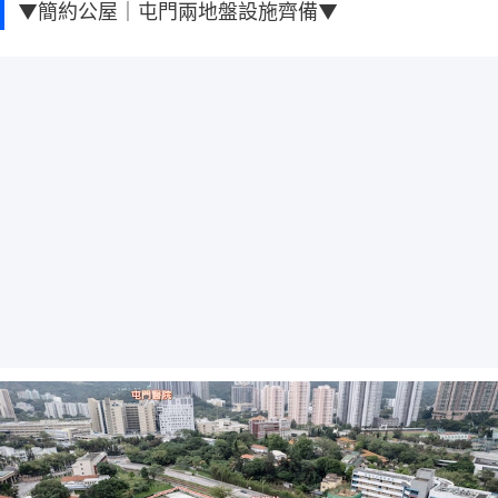
▼簡約公屋｜屯門兩地盤設施齊備▼