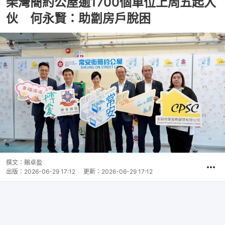
柴灣簡約公屋逾1700個單位上周五起入
伙 何永賢：助劏房戶脫困
撰文：
賴卓盈
出版：
2026-06-29 17:12
更新：
2026-06-29 17:12