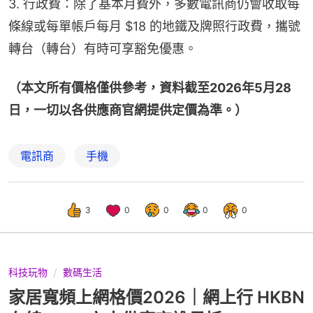
3. 行政費：除了基本月費外，多數電訊商仍會收取每
條線或每單帳戶每月 $18 的地鐵及牌照行政費，攜號
轉台（轉台）有時可享豁免優惠。
（本文所有價格僅供參考，資料截至2026年5月28
日，一切以各供應商官網提供定價為準。）
電訊商
手機
3
0
0
0
0
科技玩物
數碼生活
家居寬頻上網格價2026｜網上行 HKBN