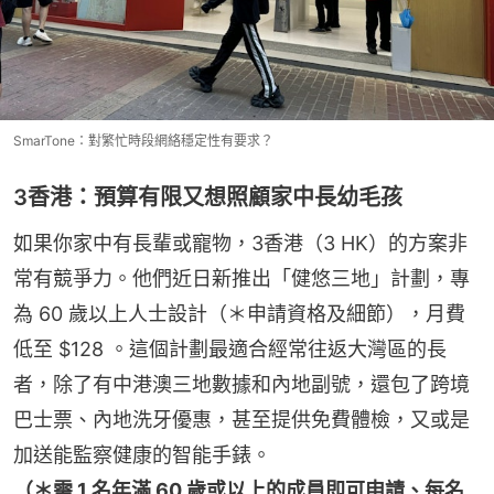
SmarTone：對繁忙時段網絡穩定性有要求？
3香港：預算有限又想照顧家中長幼毛孩
如果你家中有長輩或寵物，3香港（3 HK）的方案非
常有競爭力。他們近日新推出「健悠三地」計劃，專
為 60 歲以上人士設計（＊申請資格及細節），月費
低至 $128 。這個計劃最適合經常往返大灣區的長
者，除了有中港澳三地數據和內地副號，還包了跨境
巴士票、內地洗牙優惠，甚至提供免費體檢，又或是
加送能監察健康的智能手錶。
（＊需 1 名年滿 60 歲或以上的成員即可申請、每名