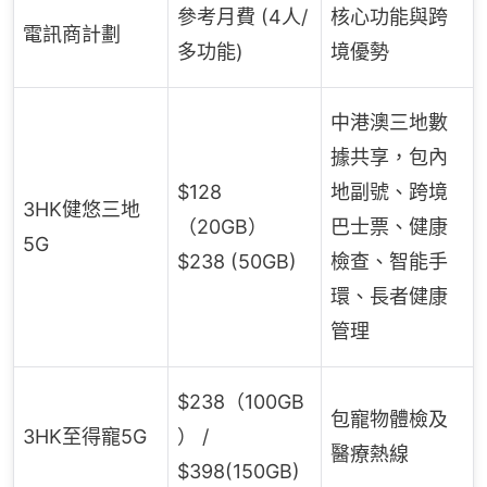
參考月費 (4人/
核心功能與跨
電訊商計劃
多功能)
境優勢
中港澳三地數
據共享，包內
$128
地副號、跨境
3HK健悠三地
（20GB）
巴士票、健康
5G
$238 (50GB)
檢查、智能手
環、長者健康
管理
$238（100GB
包寵物體檢及
3HK至得寵5G
） /
醫療熱線
$398(150GB)