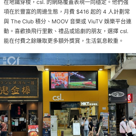
在地鐵穿梭，csl. 的網絡覆蓋表現一向穩定。他們強
項在於豐富的周邊生態，月費 $416 起的 4 人計劃常
與 The Club 積分、MOOV 音樂或 ViuTV 娛樂平台連
動。喜歡換飛行里數、禮品或追劇的朋友，選擇 csl. 
能在付費之餘賺取更多額外獎賞，生活氣息較重。