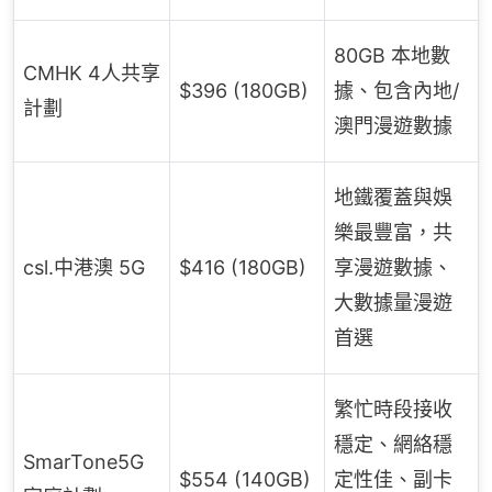
80GB 本地數
CMHK 4人共享
$396 (180GB)
據、包含內地/
計劃
澳門漫遊數據
地鐵覆蓋與娛
樂最豐富，共
csl.中港澳 5G
$416 (180GB)
享漫遊數據、
大數據量漫遊
首選
繁忙時段接收
穩定、網絡穩
SmarTone5G
$554 (140GB)
定性佳、副卡