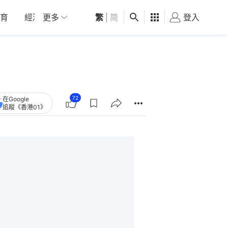
育
經濟
更多
01深圳
繁
觀點
|
简
健康
好食玩飛
登入
女
72
在Google
追蹤《香港01》