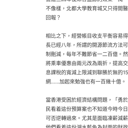
不像樣，北都大學教育城又只得間醫
回報？
相比之下，經營帳目收支平衡容易得
長已經八年，所謂的開源節流方法可
制刪減，每年不難節省一二百億。然
將乘車優惠由兩元改為兩折，提高交
息課稅的寬減上限減到聊勝於無的1
網……加起來勉強也有一百幾十億。
當香港受困於經濟結構問題，「勇於
民看着這份預算案也不知道今時今日
可否逆轉過來。尤其是面臨凍薪減薪
他們看着這份湖水藍色為封面的財政