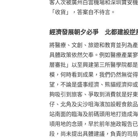
客人次被廣州白雲機場和深圳寶安機
「收貨」，答案自不待言。
經濟發展朝夕必爭 北都建設逆
將醫療、文創、旅遊和教育並列為產
具體政策依然欠奉。例如醫療產業寥
層審批」以至興建第三所醫學院都是
模，何時看到成果，我們仍然無從得
望，不論是盛事經濟、熊貓經濟抑或
夠吸引到旅客、爭取到消費就是好東
仔、北角及尖沙咀海濱加設輕食飲品
站南面的臨海及前碼頭用地打造成海
頃用地的念頭，早於前年施政報告已
段，尚未提出具體建議，負責的司局