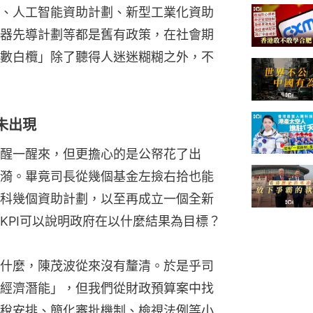
、人工智能資助計劃、新型工業化資助
器先導計劃等都是舊有政策，在社會期
數白欖」除了聽得人迷迷糊糊之外，不
未出現
醒一醒來，但更擔心的是公帑花了出
漪。畢竟司長從幾個基金左撿右拾也能
科幾個資助計劃，以至再成立一個全新
KPI可以說明政府在以什麼結果為目標？
什麼，陳茂波從來沒有釐清。於是乎司
經濟潛能」，但我們從財政預算案中找
稅安排、簡化審批機制、檢視法例等小