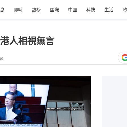
息
即時
熱榜
國際
中國
科技
生活
體
港人相視無言
00