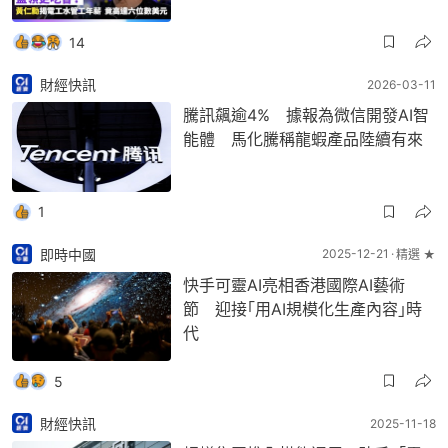
14
財經快訊
2026-03-11
騰訊飆逾4% 據報為微信開發AI智
能體 馬化騰稱龍蝦產品陸續有來
1
即時中國
2025-12-21
精選 ★
快手可靈AI亮相香港國際AI藝術
節 迎接｢用AI規模化生產內容｣時
代
5
財經快訊
2025-11-18