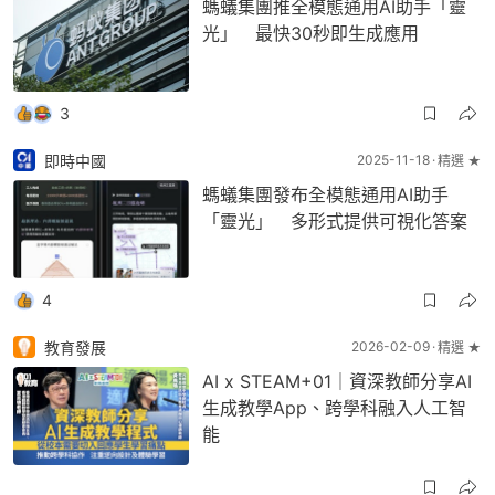
螞蟻集團推全模態通用AI助手「靈
光」 最快30秒即生成應用
3
即時中國
2025-11-18
精選 ★
螞蟻集團發布全模態通用AI助手
「靈光」 多形式提供可視化答案
4
教育發展
2026-02-09
精選 ★
AI x STEAM+01｜資深教師分享AI
生成教學App、跨學科融入人工智
能