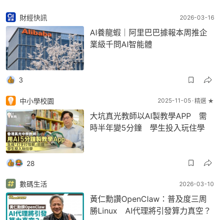
財經快訊
2026-03-16
AI養龍蝦｜阿里巴巴據報本周推企
業級千問AI智能體
3
中小學校園
2025-11-05
精選 ★
大坑真光教師以AI製教學APP 需
時半年變5分鐘 學生投入玩住學
28
數碼生活
2026-03-10
黃仁勳讚OpenClaw：普及度三周
勝Linux AI代理將引發算力真空？