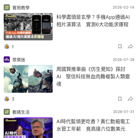
實用教學
2026-02-14
科學盡頭是玄學？手機App通過AI
相片演算法 實測6大功能求運程
1
眾樂迷
2026-07-28
周國賢推單曲《仿生覺知》探討
AI 堅信科技無血肉難複製人類靈
魂
3
數碼生活
2026-01-31
AI時代藍領更吃香？黃仁勳揭電工
水管工年薪 竟高達六位數美元