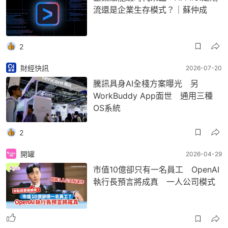
流還是企業生存模式？｜蘇仲成
2
財經快訊
2026-07-20
騰訊具身AI全棧方案曝光 另
WorkBuddy App面世 通用三種
OS系統
2
開罐
2026-04-29
市值10億卻只有一名員工 OpenAI
執行長預言將成真 一人公司模式