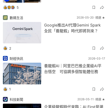
5
數碼生活
2026-05-20
精選 ★
Google推出AI代理Gemini Spark
全民「養龍蝦」時代即將到來？
2
財經快訊
2026-03-17
養龍蝦AI｜阿里巴巴推企業級AI平
台悟空 可協調多個智能體任務
1
科技新聞
2026-05-11
精選 ★
企業級龍蝦時代來臨：AI First是潮