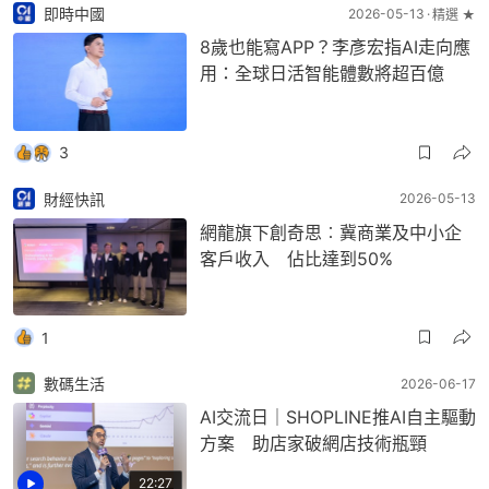
即時中國
2026-05-13
精選 ★
8歲也能寫APP？李彥宏指AI走向應
用：全球日活智能體數將超百億
3
財經快訊
2026-05-13
網龍旗下創奇思︰冀商業及中小企
客戶收入 佔比達到50%
1
數碼生活
2026-06-17
AI交流日｜SHOPLINE推AI自主驅動
方案 助店家破網店技術瓶頸
22:27