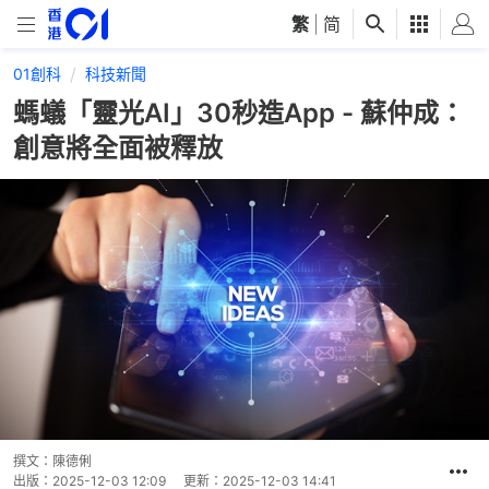
繁
|
简
01創科
科技新聞
螞蟻「靈光AI」30秒造App - 蘇仲成：
創意將全面被釋放
撰文：
陳德俐
出版：
2025-12-03 12:09
更新：
2025-12-03 14:41