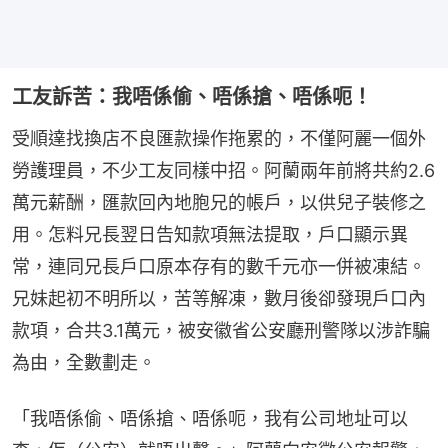
工友訴苦：我唔係偷、唔係搶、唔係呃！
受順達找換店不良匯款操作拖累的，不僅阿麗一個外
勞護理員，不少工友同樣中招。阿蘭兩年前將共約2.6
萬元薪酬，匯款回內地胞兄的帳戶，以供兒子裝修之
用。怎料兄長翌日告知款項無法提取，戶口顯示異
常，連同兄長戶口原本存有的數千元亦一併被凍結。
兄妹起初不明所以，苦等解凍，數月後卻發現戶口內
款項，合共3.1萬元，被安徽省公安廳刑警隊以涉詐騙
為由，全數劃走。
「我唔係偷、唔係搶、唔係呃，我有公司地址可以