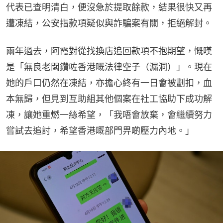
代表已查明清白，便沒急於提取餘款，結果很快又再
遭凍結，公安指款項疑似與詐騙案有關，拒絕解封。
兩年過去，阿霞對從找換店追回款項不抱期望，慨嘆
是「無良老闆鑽咗香港嘅法律空子（漏洞）」。現在
她的戶口仍然在凍結，亦擔心終有一日會被劃扣，血
本無歸，但見到互助組其他個案在社工協助下成功解
凍，讓她重燃一絲希望，「我唔會放棄，會繼續努力
嘗試去追討，希望香港嘅部門畀啲壓力內地。」