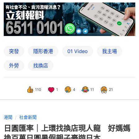
突發
隱形香港
01 Video
我主場
外勞
找換店
110
1
4
11
21
港聞
社會新聞
日圓匯率｜上環找換店現人龍 好媽媽
換百萬日圓暑假親子豪遊日本