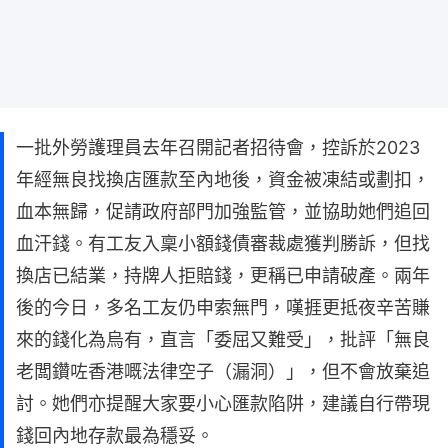
一批外勞護理員去年召開記者招待會，控訴於2023
年經無良找換店匯款至內地後，資金被凍結或劃扣，
血本無歸，促請政府部門加強監管，並協助她們追回
血汗錢。有工友入稟小額錢債審裁處獲判勝訴，但找
換店已結業，持牌人拒賠錢，更稱已申請破產。兩年
後的今日，多名工友仍申索無門，嘆捱更抵夜辛苦賺
來的錢化為烏有，直言「委屈又難受」，批評「無良
老闆鑽咗香港嘅法律空子（漏洞）」，但不會放棄追
討。她們亦提醒大家要小心匯款陷阱，建議自行帶現
錢回內地存款最為穩妥。