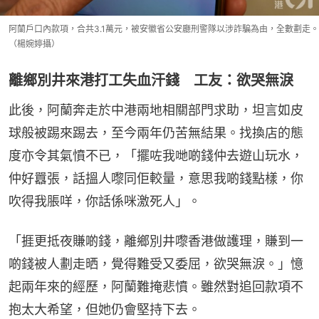
阿蘭戶口內款項，合共3.1萬元，被安徽省公安廳刑警隊以涉詐騙為由，全數劃走。
（楊婉婷攝）
離鄉別井來港打工失血汗錢 工友：欲哭無淚
此後，阿蘭奔走於中港兩地相關部門求助，坦言如皮
球般被踢來踢去，至今兩年仍苦無結果。找換店的態
度亦令其氣憤不已，「擺咗我哋啲錢仲去遊山玩水，
仲好囂張，話搵人嚟同佢較量，意思我啲錢點樣，你
吹得我脹咩，你話係咪激死人」。
「捱更抵夜賺啲錢，離鄉別井嚟香港做護理，賺到一
啲錢被人劃走晒，覺得難受又委屈，欲哭無淚。」憶
起兩年來的經歷，阿蘭難掩悲憤。雖然對追回款項不
抱太大希望，但她仍會堅持下去。