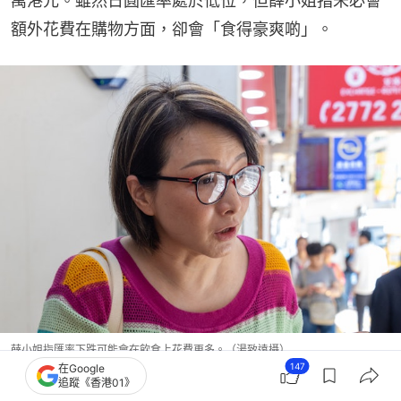
萬港元。雖然日圓匯率處於低位，但薛小姐指未必會
額外花費在購物方面，卻會「食得豪爽啲」。
薛小姐指匯率下跌可能會在飲食上花費更多。（湯致遠攝）
147
在Google
追蹤《香港01》