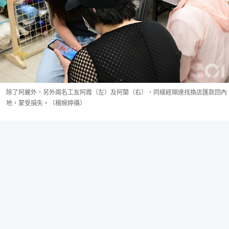
除了阿麗外，另外兩名工友阿霞（左）及阿蘭（右），同樣經順達找換店匯款回內
地，蒙受損失。（楊婉婷攝）