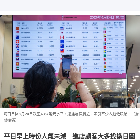
每百日圓6月24日跌至4.84港元水平，適逢暑假將近，吸引不少人趁低吸納。（湯
致遠攝）
平日早上時份人氣未減 進店顧客大多找換日圓