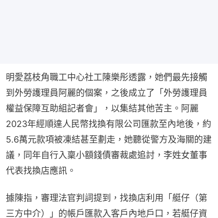
明愛荔枝角職工中心社工陳樂彤透露，她們最先接觸
到外勞護理員阿麗的個案，之後成立了「外勞護理員
權益保障互助組記者會」，以集結其他苦主。阿麗
2023年經順達人民幣找換有限公司匯款至內地後，約
5.6萬元款項被凍結甚至劃走，她聽從警方及海關的建
議，同年自行入稟小額錢債審裁處追討，李姓女董事
代表找換店應訊。
據陳指，審理法官判詞提到，找換店利用「艇仔（第
三方中介）」的帳戶匯款入客戶內地戶口，若艇仔資