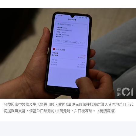
阿霞因家中裝修及生活急需用錢，故將3萬港元經順達找換店匯入其內地戶口，起
初提款無異常，但當戶口結餘約1.3萬元時，戶口被凍結。（楊婉婷攝）