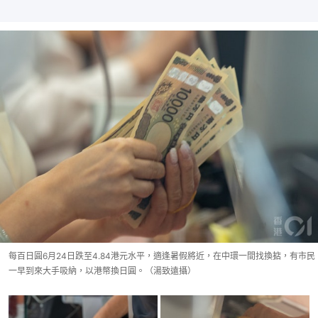
每百日圓6月24日跌至4.84港元水平，適逢暑假將近，在中環一間找換掂，有市民
一早到來大手吸納，以港幣換日圓。（湯致遠攝）