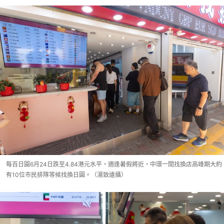
每百日圓6月24日跌至4.84港元水平，適逢暑假將近，中環一間找換店高峰期大約
有10位市民排隊等候找換日圓。（湯致遠攝）