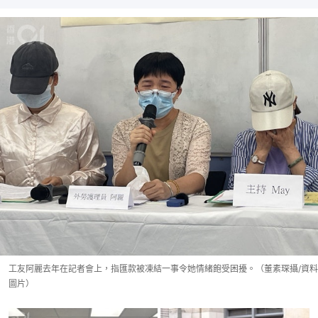
工友阿麗去年在記者會上，指匯款被凍結一事令她情緒飽受困擾。（董素琛攝/資料
圖片）