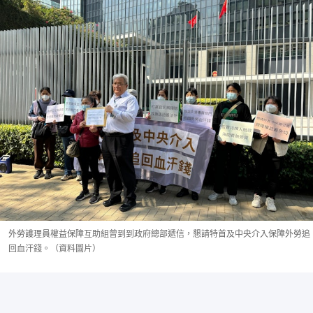
外勞護理員權益保障互助組曾到到政府總部遞信，懇請特首及中央介入保障外勞追
回血汗錢。（資料圖片）