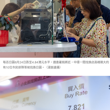
每百日圓6月24日跌至4.84港元水平，適逢暑假將近，中環一間找換店高峰期大約
有10位市民排隊等候找換日圓。（湯致遠攝）