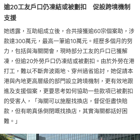
逾20工友戶口仍凍結或被劃扣 促設跨境機制
支援
她透露，互助組成立後，合共接獲逾60宗個案助，涉
款達300萬元，最高一筆逾10萬元。經歷多個月的努
力，包括與海關開會，現時部分工友的戶口已獲解
凍，但逾20外勞戶口仍凍結或被劃扣。由於外勞在港
打工，難以不斷奔波兩地、穿州過省追討，她促請本
港與內地更高層級的部門設立跨境機制，更有效地跟
進及支援個案，更要思考如何協助一些款項已被劃扣
的受害人，「海關可以施壓找換店，督促佢盡快賠
款，但有啲真係倒閉嘅找換店，其實海關都話好困
難。」