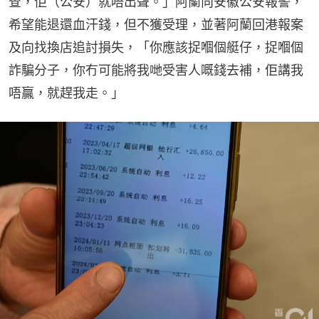
查，佢（公安）就唔出聲。」阿蘭向安徽公安報警，
希望能退還血汗錢，但不獲受理，並著阿蘭回港報案
及向找換店追討損失，「你應該捉嗰個艇仔，捉嗰個
詐騙分子，你冇可能將我哋受害人嘅錢去補，佢講我
唔贏，就趕我走。」