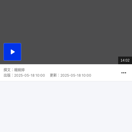
播
放
14:02
總
影
共
片
時
撰文：
楊婉婷
間
出版：
2025-05-18 10:00
更新：
2025-05-18 10:00