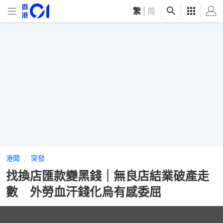
繁
|
简
港聞
突發
找換店匯款變黑錢｜無良店結業破產走
數 外勞血汗錢化烏有感委屈