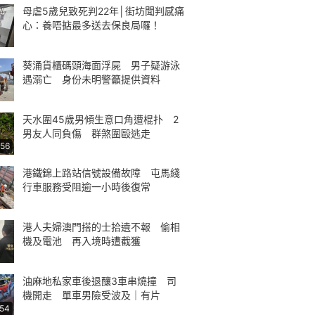
母虐5歲兒致死判22年│街坊聞判感痛
心：養唔掂最多送去保良局囉！
葵涌貨櫃碼頭海面浮屍 男子疑游泳
遇溺亡 身份未明警籲提供資料
天水圍45歲男傾生意口角遭棍扑 2
男友人同負傷 群煞圍毆逃走
:56
港鐵錦上路站信號設備故障 屯馬綫
行車服務受阻逾一小時後復常
港人夫婦澳門搭的士拾遺不報 偷相
機及電池 再入境時遭截獲
油麻地私家車後退釀3車串燒撞 司
機開走 單車男險受波及｜有片
:54