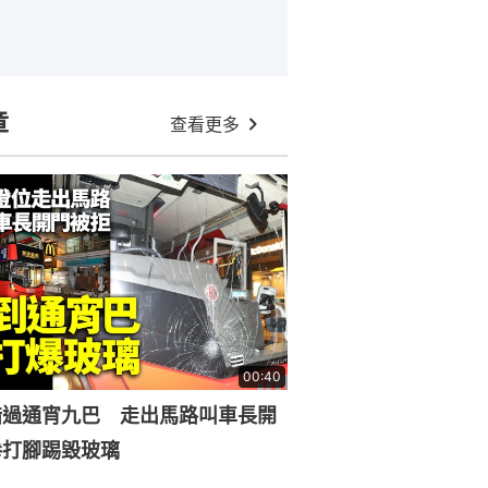
章
查看更多
00:40
錯過通宵九巴 走出馬路叫車長開
拳打腳踢毀玻璃