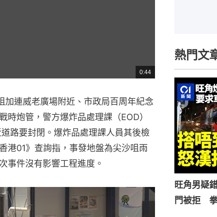
熱門文
0:44
總
共
時
間
沙咀加連威老廣場附近、市政局百周年紀念
戰時炮管，警方爆炸品處理課（EOD）
近道路要封閉。爆炸品處理課人員其後檢
香港01》查詢指，事發地盤為尖沙咀雨
次事件沒有影響工程進度。
旺角男疑
門被拒 