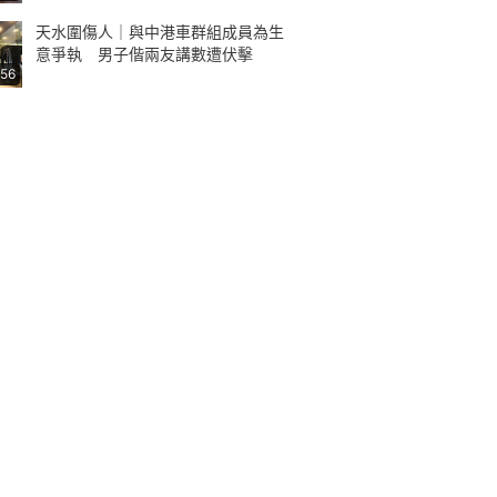
天水圍傷人｜與中港車群組成員為生
意爭執 男子偕兩友講數遭伏擊
:56