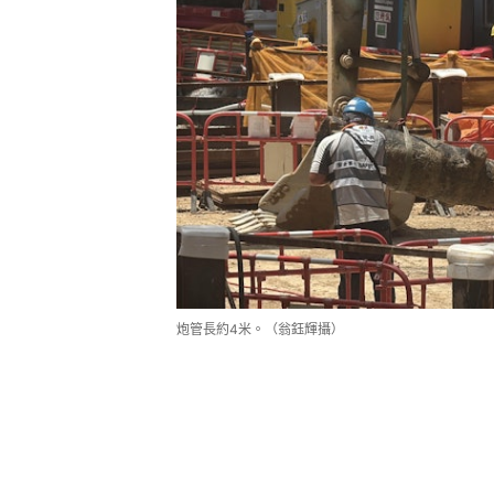
炮管長約4米。（翁鈺輝攝）