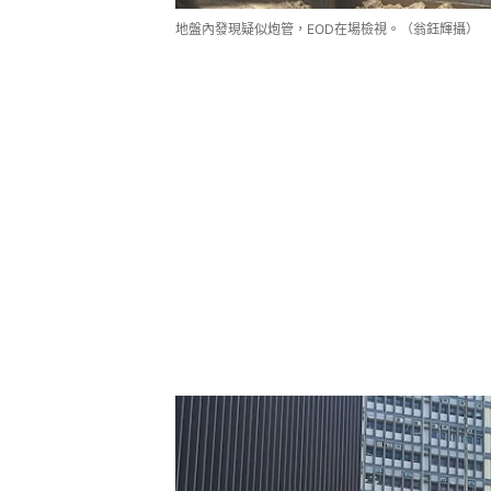
地盤內發現疑似炮管，EOD在場檢視。（翁鈺輝攝）