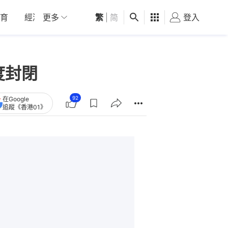
育
經濟
更多
01深圳
繁
觀點
|
简
健康
好食玩飛
登入
女
度封閉
92
在Google
追蹤《香港01》