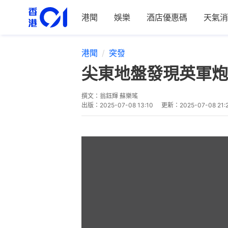
港聞
娛樂
酒店優惠碼
天氣消
港聞
突發
尖東地盤發現英軍炮
撰文：
翁鈺輝 蘇樂瑤
出版：
2025-07-08 13:10
更新：
2025-07-08 21: