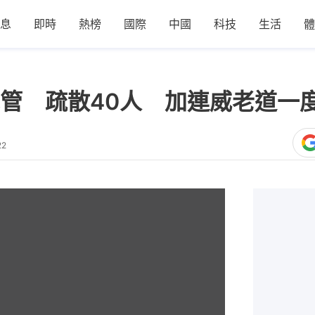
息
即時
熱榜
國際
中國
科技
生活
體
管 疏散40人 加連威老道一
22