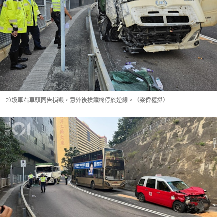
垃圾車右車頭同告損毀，意外後挨鐵欄停於逆線。（梁偉權攝）