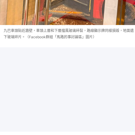
九巴車頭貼近牆壁，車頭上層和下層擋風玻璃碎裂，路線顯示牌同樣損毀，地面遺
下玻璃碎片。（Facebook群組「馬路的事討論區」圖片）