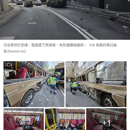
垃圾車停於逆線，路面遺下煞車痕，有防撞欄被撼倒。（FB 馬路的事討論
區/Dennis Ho）
+
1