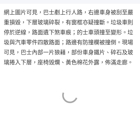
網上圖片可見，巴士剷上行人路，右邊車身被刮至嚴
重損毀，下層玻璃碎裂，有窗框亦疑撞斷。垃圾車則
停於逆線，路面遺下煞車痕；的士車頭撞至變形。垃
圾與汽車零件四散路面；路邊有防撞欄被撞倒。現場
可見，巴士內部一片狼藉，部份車身鐵片、碎石及玻
璃捲入下層，座椅毁爛、黃色棉花外露，佈滿走廊。