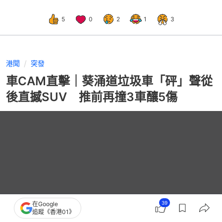
5
0
2
1
3
港聞
突發
車CAM直擊｜葵涌道垃圾車「砰」聲從
後直撼SUV 推前再撞3車釀5傷
39
在Google
追蹤《香港01》
播