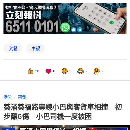
突發
車禍
26
0
9
2
2
港聞
突發
葵涌葵福路專線小巴與客貨車相撞 初
步釀6傷 小巴司機一度被困