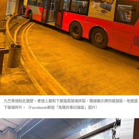
九巴車頭貼近牆壁，車頭上層和下層擋風玻璃碎裂，路線顯示牌同樣損毀，地面遺
下玻璃碎片。（Facebook群組「馬路的事討論區」圖片）