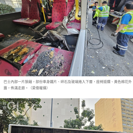
巴士內部一片狼藉，部份車身鐵片、碎石及玻璃捲入下層，座椅毁爛、黃色棉花外
露，佈滿走廊。（梁偉權攝）