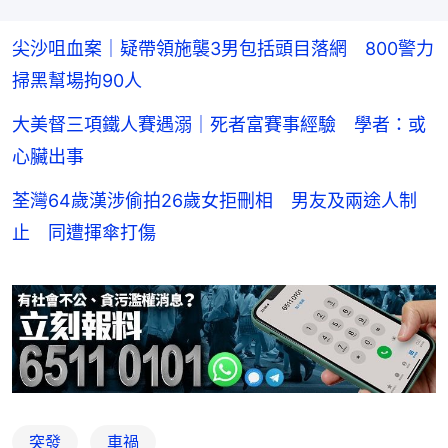
尖沙咀血案｜疑帶領施襲3男包括頭目落網 800警力
掃黑幫場拘90人
大美督三項鐵人賽遇溺｜死者富賽事經驗 學者：或
心臟出事
荃灣64歲漢涉偷拍26歲女拒刪相 男友及兩途人制
止 同遭揮傘打傷
突發
車禍