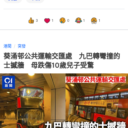
3
1
0
1
1
港聞
突發
葵涌邨公共運輸交匯處 九巴轉彎撞的
士撼牆 母跌傷10歲兒子受驚