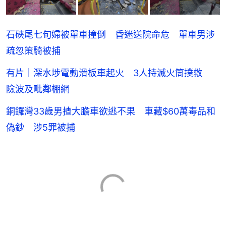
石硤尾七旬婦被單車撞倒 昏迷送院命危 單車男涉
疏忽策騎被捕
有片｜深水埗電動滑板車起火 3人持滅火筒撲救
險波及毗鄰棚網
銅鑼灣33歲男揸大膽車欲逃不果 車藏$60萬毒品和
偽鈔 涉5罪被捕