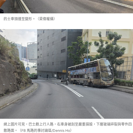
的士車頭撞至變形。（梁偉權攝）
網上圖片可見，巴士剷上行人路，右車身被刮至嚴重損毀，下層玻璃碎裂與零件四
散路面。（FB 馬路的事討論區/Dennis Ho）