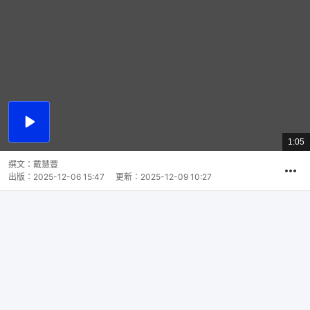
播
放
1:05
總
影
共
片
時
撰文：
戴慧豐
間
出版：
2025-12-06 15:47
更新：
2025-12-09 10:27