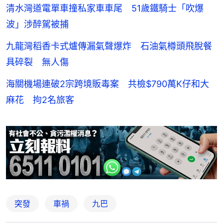
清水灣道電單車撞私家車車尾 51歲鐵騎士「吹爆
波」涉醉駕被捕
九龍灣稻香卡式爐傳漏氣聲爆炸 石油氣樽頭飛脫餐
具碎裂 無人傷
海關機場連破2宗跨境販毒案 共檢$790萬K仔和大
麻花 拘2名旅客
突發
車禍
九巴