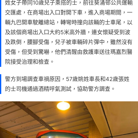
姓女子帶同10歲兒子乘搭的士，前往葵涌邨公共運輸
交匯處，在商場出入口對開下車，進入商場期間，一
輛九巴開車駛離總站，轉彎時撞向該輛的士車尾，以
及該個商場出入口大約5米高外牆，連女懷疑受到波
及跌倒，腰腳受傷，兒子被車輛碎片彈中，雖然沒有
受傷，但受到驚嚇，他們清醒由救護車送往瑪嘉烈醫
院接受治理和檢查。
警方到場調查車禍原因，57歲姚姓車長和42歲張姓
的士司機通過酒精呼氣測試，協助警方調查。