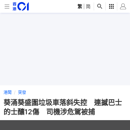
繁
|
简
港聞
突發
葵涌葵盛圍垃圾車落斜失控 連撼巴士
的士釀12傷 司機涉危駕被捕