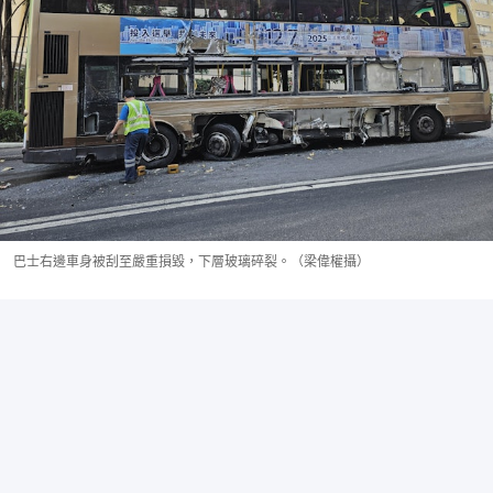
巴士右邊車身被刮至嚴重損毀，下層玻璃碎裂。（梁偉權攝）