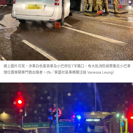
網上圖片可見，涉事白色客貨車及小巴停在T字路口，有大批消防員聚集在小巴車
頭位置移開車門救出傷者。(fb／葵盛社區事務關注組 Vanessa Leung）