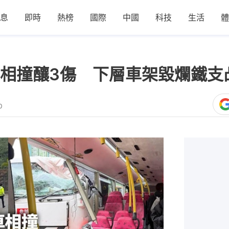
息
即時
熱榜
國際
中國
科技
生活
體
相撞釀3傷 下層車架毀爛鐵支
0