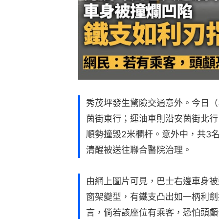
秀茂坪發生驚險交通意外。今日（3
茵街東行；運油車則沿安茵街北行
順勢撞毁2米欄杆。意外中，共3名
清醒被送往聯合醫院治理。
由網上圖片可見，巴士右邊車身被
窗架變型，有鐵支凸出如一柄利劍
言，倘若該座位有乘客，恐怕頭顱