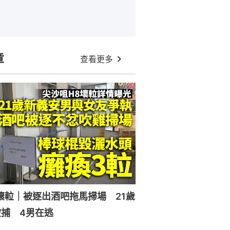
章
查看更多
壞𨋢｜被逐出酒吧拖馬掃場 21歲
捕 4男在逃