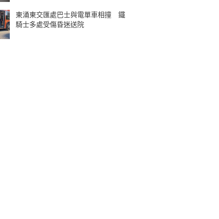
東涌東交匯處巴士與電單車相撞 鐵
騎士多處受傷昏迷送院