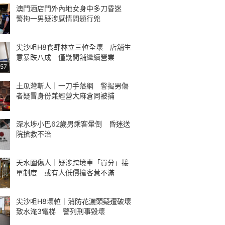
澳門酒店門外內地女身中多刀昏迷
警拘一男疑涉感情問題行兇
尖沙咀H8食肆林立三𨋢全壞 店舖生
意暴跌八成 僅幾間舖繼續營業
:57
土瓜灣斬人｜一刀手落網 警揭男傷
者疑冒身份兼經營大麻倉同被捕
深水埗小巴62歲男乘客暈倒 昏迷送
院搶救不治
天水圍傷人｜疑涉跨境車「買分」接
單制度 或有人低價搶客惹不滿
尖沙咀H8壞𨋢｜消防花灑頭疑遭破壞
致水淹3電梯 警列刑事毀壞