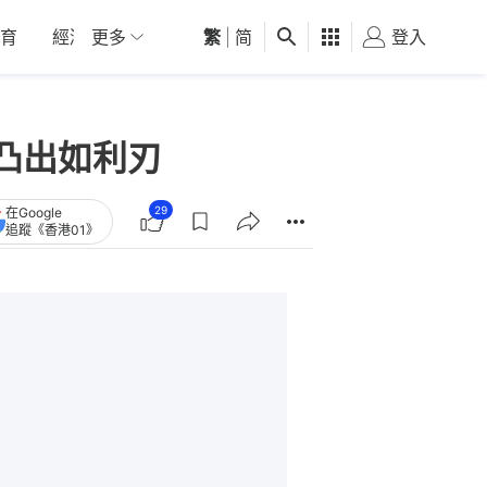
育
經濟
更多
01深圳
繁
觀點
|
简
健康
好食玩飛
登入
女
凸出如利刃
29
在Google
追蹤《香港01》