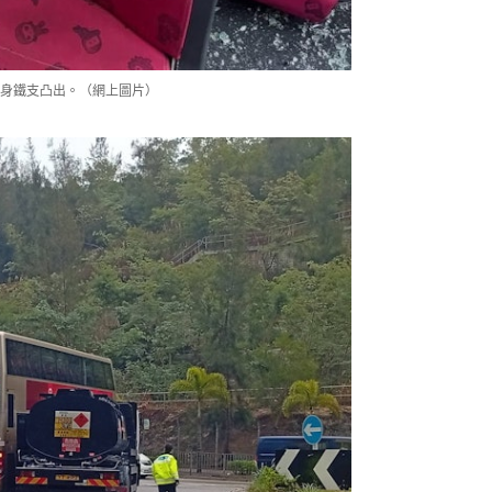
身鐵支凸出。（網上圖片）