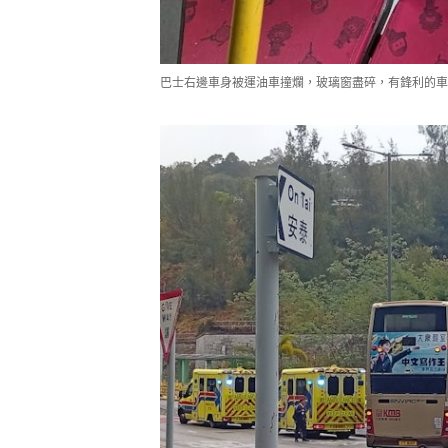
巴士右邊車身被運油車撞爛，玻璃窗盡碎，有鋒利的車