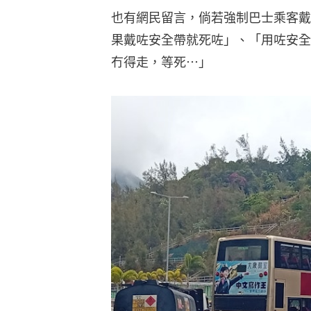
也有網民留言，倘若強制巴士乘客戴
果戴咗安全帶就死咗」、「用咗安全
冇得走，等死⋯」