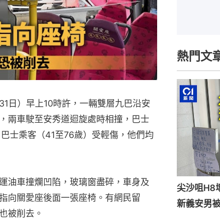
熱門文
1日）早上10時許，一輛雙層九巴沿安
，兩車駛至安秀道迴旋處時相撞，巴士
巴士乘客（41至76歲）受輕傷，他們均
運油車撞爛凹陷，玻璃窗盡碎，車身及
尖沙咀H8
指向關愛座後面一張座椅。有網民留
新義安男被
也被削去。