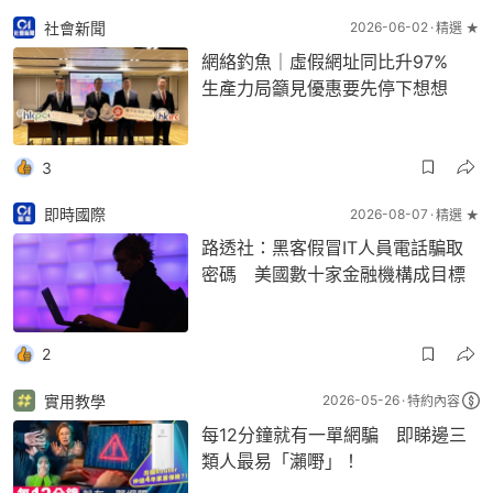
社會新聞
2026-06-02
精選 ★
網絡釣魚｜虛假網址同比升97%
生產力局籲見優惠要先停下想想
3
即時國際
2026-08-07
精選 ★
路透社：黑客假冒IT人員電話騙取
密碼 美國數十家金融機構成目標
2
實用教學
2026-05-26
特約內容
每12分鐘就有一單網騙 即睇邊三
類人最易「瀨嘢」！