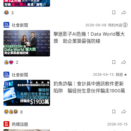
3
社會新聞
2026-06-08
特約內容
擊退影子AI危機！Data World獲大
獎 助企業築最強防線
2
社會新聞
2026-04-13
精選 ★
釣魚詐騙｜會計員中通訊軟件更新
陷阱 騙徒扮生意伙伴騙走1900萬
8
熱爆話題
2026-05-15