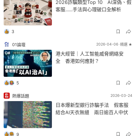
2026詐騙類型Top 10 AI深偽、假
客服......手法與心理破口全解析
3
01論壇
2026-04-06
精選 ★
港大經管｜人工智能威脅網絡安
全 香港如何應對？
5
熱爆話題
2026-03-24
日本爆新型銀行詐騙手法 假客服
結合AI天衣無縫 兩日逾百人中伏
9