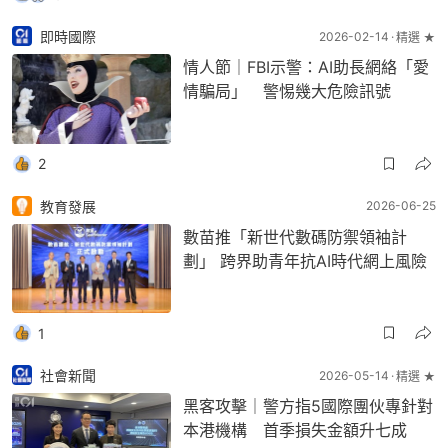
即時國際
2026-02-14
精選 ★
情人節｜FBI示警：AI助長網絡「愛
情騙局」 警惕幾大危險訊號
2
教育發展
2026-06-25
數苗推「新世代數碼防禦領袖計
劃」 跨界助青年抗AI時代網上風險
1
社會新聞
2026-05-14
精選 ★
黑客攻擊｜警方指5國際團伙專針對
本港機構 首季損失金額升七成