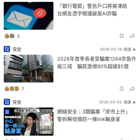
「銀行電郵」警告戶口將被凍結
台網友憑字眼識破是AI詐騙
3
突發
2026-05-18
精選 ★
2026年首季長者受騙案1264宗急升
逾三成 騙款激增80%超過$5億
7
突發
2026-04-05
精選 ★
網絡安全｜3類騙案「逆市上升」
警拆解伎倆防一條link輸身家