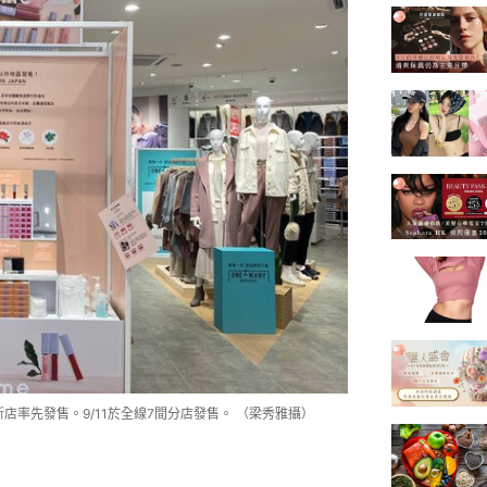
海城新店率先發售。9/11於全線7間分店發售。 （梁秀雅攝）