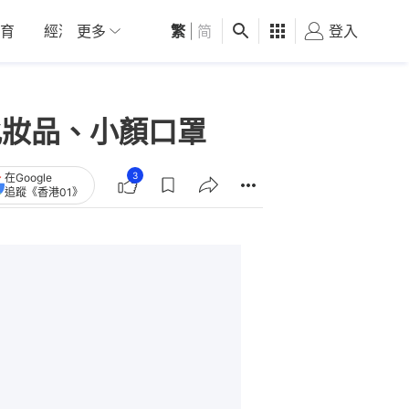
育
經濟
更多
01深圳
繁
觀點
|
简
健康
好食玩飛
登入
女
化妝品、小顏口罩
3
在Google
追蹤《香港01》