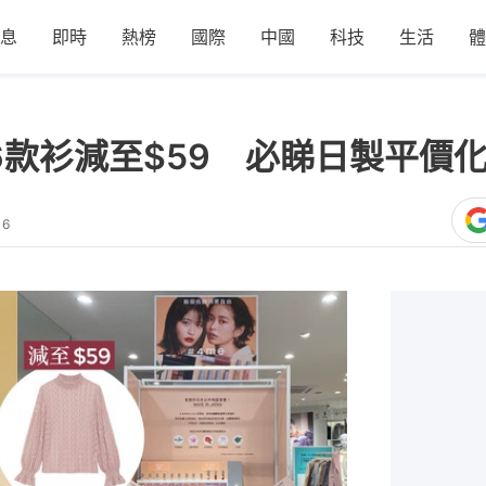
息
即時
熱榜
國際
中國
科技
生活
體
6款衫減至$59 必睇日製平價
16