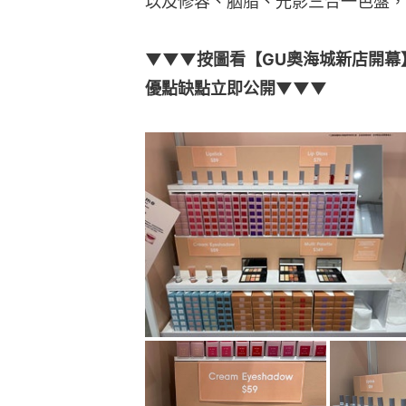
以及修容、胭脂、光影三合一色盤，
▼▼▼按圖看【GU奧海城新店開幕】化
優點缺點立即公開▼▼▼