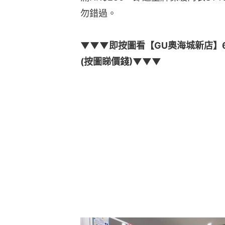
勿錯過。
▼▼▼即按圖看【GU奧海城新店】6
(按圖睇價錢)▼▼▼