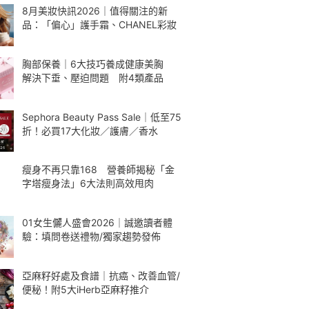
8月美妝快訊2026｜值得關注的新
品：「偏心」護手霜、CHANEL彩妝
胸部保養｜6大技巧養成健康美胸
解決下垂、壓迫問題 附4類產品
Sephora Beauty Pass Sale｜低至75
折！必買17大化妝／護膚／香水
瘦身不再只靠168 營養師揭秘「金
字塔瘦身法」6大法則高效甩肉
01女生儷人盛會2026｜誠邀讀者體
驗：填問卷送禮物/獨家趨勢發佈
亞麻籽好處及食譜｜抗癌、改善血管/
便秘！附5大iHerb亞麻籽推介