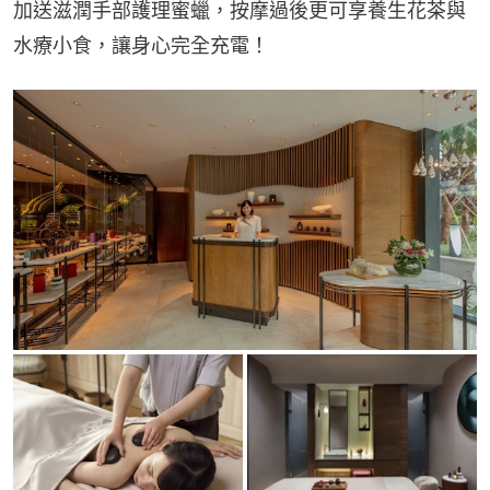
加送滋潤手部護理蜜蠟，按摩過後更可享養生花茶與
水療小食，讓身心完全充電！