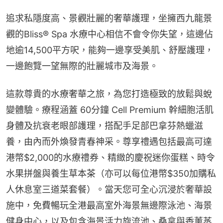
追求私隱度高、景觀壯麗的奢華護理，坐擁西九龍景
觀的Bliss® Spa 水療中心相信不會令你失望，這邊佔
地逾14,500平方呎，能夠一邊享受美肌、舒壓護理，
一邊飽覽一望無際的壯麗城市及海景。
這款尊貴的水療奢華之旅，為您打造極致的放鬆與蛻
變體驗。療程涵蓋 60分鐘 Cell Premium 幹細胞活肌
身體及抗衰老眼部護理，搭配手足部巴拿芬熱蠟滋
養，由內而外煥發青春神采。尊享禮遇包括最高可達
港幣$2,000的水療禮券、精緻的慶祝迷你蛋糕、時令
水果拼盤與養生草本茶（亦可以每位港幣$350加購私
人休息室三道菜套餐）。當天您可全心沉浸於奢華設
施中，免費暢玩全港最高室外海景無邊際泳池、海景
健身中心，以及包含海景活力旋流池、桑拿與香薰蒸