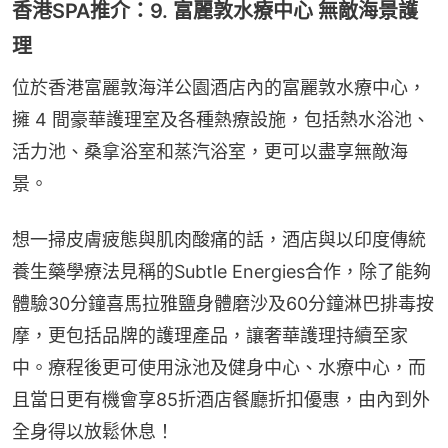
香港SPA推介：9. 富麗敦水療中心 無敵海景護
理
位於香港富麗敦海洋公園酒店內的富麗敦水療中心，
擁 4 間豪華護理室及各種熱療設施，包括熱水浴池、
活力池、桑拿浴室和蒸汽浴室，更可以盡享無敵海
景。
想一掃皮膚疲態與肌肉酸痛的話，酒店與以印度傳統
養生藥學療法見稱的Subtle Energies合作，除了能夠
體驗30分鐘喜馬拉雅鹽身體磨沙及60分鐘淋巴排毒按
摩，更包括品牌的護理產品，讓奢華護理持續至家
中。療程後更可使用泳池及健身中心、水療中心，而
且當日更有機會享85折酒店餐廳折扣優惠，由內到外
全身得以放鬆休息！