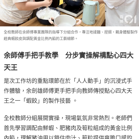
全校教師在余師傅專業團隊的指導下分組合作，專注地揉麵、捏摺，親身體驗製作
經典蝦餃皮與調配黃金比例內餡的工藝細節。
余師傅手把手教學 分步實操解構點心四大
天王
是次工作坊的重點環節在於「人人動手」的沉浸式手
作體驗，余劍雄師傅更手把手向教師傳授點心四大天
王之一「蝦餃」的製作技藝 。
全校教師分組展開實操，現場氣氛非常熱烈。老師們
首先學習調配由鮮蝦、肥豬肉及筍粒組成的黃金比例
內餡，理解豬油用以鎖住肉汁、筍粒提供爽脆口感的