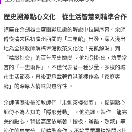
歷史溯源點心文化 從生活智慧到精準合作
講座在余劍雄主席幽默風趣的解說中拉開序幕。余師
傅從清末民初廣州西關的「二厘館」出發，深入淺出
地為全校教師解構粵港飲茶文化從「充飢解渴」到
「精緻社交」的百年歷史嬗變 。他特別指出，坊間常
言的「一盅兩件」，不僅代表著一種少量、多樣的城
市生活節奏，幕後更承載著香港茶樓作為「家庭客
廳」的深厚人情味與包容性 。
余師傅隨後帶領教師們「走進茶樓後廚」，揭開點心
師傅不為人知的「隱形勞動」 。他強調，製作一籠完
美的點心，背後高度依賴著「按板、辦餡、熟籠」等
崗位的專業分工與精準合作 。不論是需要精準開水比