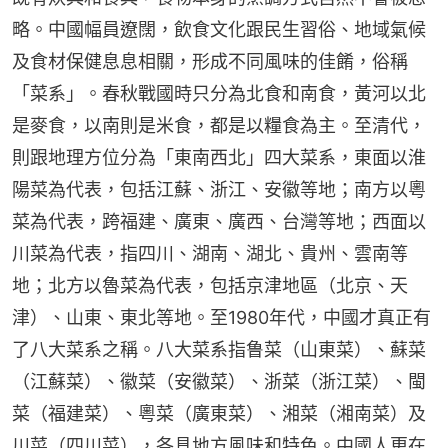
略。中國幅員遼闊，飲食文化跟民生習俗、地域氣候
及食材保健息息相關，形成不同風味的佳餚，俗稱
「菜系」。春秋戰國時只分為北食和南食，黃河以北
是麥食，以南則是米食，都是以糧食為主。至清代，
則跟地理方位分為「東南西北」四大菜系，東面以淮
陽菜為代表，包括江蘇、浙江、安徽等地；南方以粵
菜為代表，跨福建、廣東、廣西、台灣等地；西面以
川菜為代表，指四川、湖南、湖北、貴州、雲南等
地；北方以魯菜為代表，包括京津地區（北京、天
津）、山東、東北等地。至1980年代，中國才真正有
了八大菜系之稱。八大菜系指鲁菜（山東菜）、蘇菜
（江蘇菜）、徽菜（安徽菜）、浙菜（浙江菜）、閩
菜（福建菜）、粵菜（廣東菜）、湘菜（湘南菜）及
川菜（四川菜），各具地方風味和特色。中國人更在