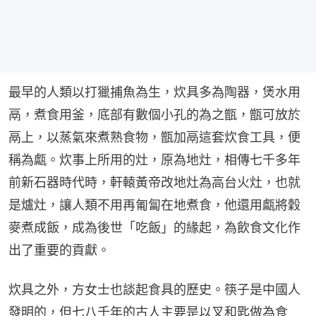
最早的人類以打獵捕魚為生，炊具多為陶器，煲水用
鬲，煮食用釜，底部有數個小孔的為之甑，甑可放於
鬲上，以蒸氣來煮熟食物，甑加鬲這套炊食工具，便
稱為甗。炊事上所用的灶，原為地灶，相傳七千多年
前新石器時代時，軒轅黃帝改地灶為高台火灶，也就
是爐灶，讓人類不用再匍匐在地煮食，他還用甗將穀
麥煮成飯，成為後世「吃飯」的緣起，為飲食文化作
出了重要的貢獻。
炊具之外，方女士也談起食具的歷史。筷子是中國人
發明的，但七八千年的古人主要是以叉和匙做為食