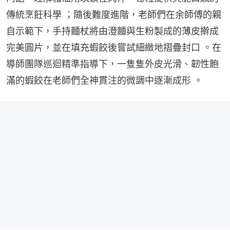
傳統烹飪科學 ；隨後難度進階，老師們在余師傅的親
自示範下，手持麵杖將由澄麵與生粉製成的薄皮擀成
完美圓片，並在填充蝦餃後嘗試細緻地摺疊封口 。在
導師團隊巡迴精準指導下，一隻隻外皮光滑、韌性飽
滿的蝦餃在老師們全神貫注的微調中逐漸成形 。