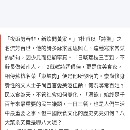
「夜雨剪春韭，新炊間黃粱。」1杜甫以「詩聖」之
名流芳百世，他的詩多詠家國述興亡，這種寫家常菜
的詩句，因少見而更顯率真。「日啖荔枝三百顆，不
辭長做嶺南人。」2蘇軾詩詞俱佳，更是位美食家，
相傳蘇杭名菜「東坡肉」便是他所發明的。崇尚修身
養性的文人士子尚且喜愛美酒佳餚，何況尋常百姓﹖
民以食為天，不管社會如何變化，「溫飽」始終是千
百年來最重要的民生議題，一日三餐，也是人們生活
中最重要之事。但中國飲食文化的歷史究竟如何？八
大菜系究竟是哪八大呢？