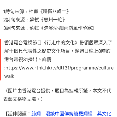
1詩句來源﹕杜甫《贈衛八處士》
2詩句來源﹕蘇軾《惠州一絶》
3詞句來源﹕蘇軾《浣溪沙‧細雨斜風作曉寒》
香港電台電視節目《行走中的文化》帶領觀眾深入了
解十個具代表性之歷史文化項目，逢週日晚上8時於
港台電視31播出。詳情
:https://www.rthk.hk/tv/dtt31/programme/culture
walk
（圖片由香港電台提供，題目為編輯所擬，本文不代
表藝文格物立場。）
【延伸閱讀：
絲綢｜漫談中國傳統綾羅綢緞　與文化