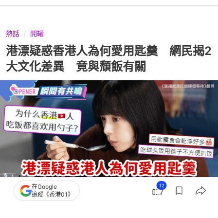
熱話
開罐
港漂疑惑香港人為何愛用匙羹 網民揭2
大文化差異 竟與頹飯有關
12
在Google
追蹤《香港01》
撰文：
奶茶妹
出版：
2026-05-22 08:00
更新：
2026-05-22 19:10