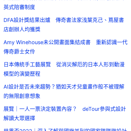
英式陪審制度
DFA設計獎結果出爐 傳奇書法家浅葉克己、蔦屋書
店創辦人均獲獎
Amy Winehouse未公開畫面集結成書 重新認識一代
傳奇爵士女伶
日本傳統手工藝展覽 從消災解厄的日本人形到動漫
模型的演變歷程
AI設計是否未來趨勢？猶如天才兒童畫作般不被理解
的無限創意想象
展覽｜一人一票決定裝置內容？ deTour參與式設計
解讀大眾選擇