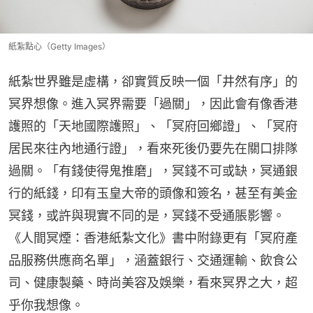
紙紮點心（Getty Images）
紙紮世界雖是虛構，卻實質反映一個「井然有序」的
冥界想像。進入冥界需要「過關」，因此會有像香港
護照的「天地國際護照」、「冥府回鄉證」、「冥府
居民來往內地通行證」，看來死後仍要先在關口排隊
過關。「有錢使得鬼推磨」，冥錢不可或缺，冥通銀
行的紙錢，印有玉皇大帝的頭像和簽名，甚至有美金
冥錢，或許與現實不同的是，冥錢不受通脹影響。
《人間冥煙：香港紙紮文化》書中附錄更有「冥府產
品服務供應商名單」，涵蓋銀行、交通運輸、飲食公
司、健康製藥、時尚美容及娛樂，看來冥界之大，超
乎你我想像。