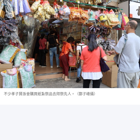
不少孝子賢孫會購買紙紮祭品去拜祭先人。（鄭子峰攝）