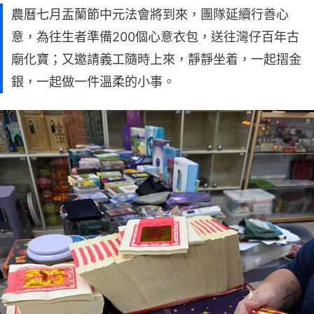
農曆七月盂蘭節中元法會將到來，團隊延續行善心
意，為往生者準備200個心意衣包，送往灣仔百年古
廟化寶；又邀請義工隨時上來，靜靜坐着，一起摺金
銀，一起做一件溫柔的小事。