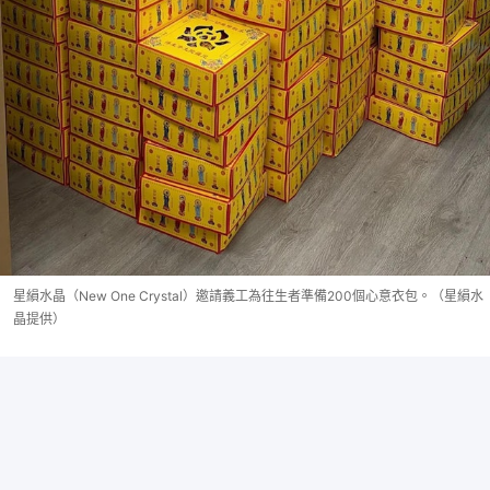
星縜水晶（New One Crystal）邀請義工為往生者準備200個心意衣包。（星縜水
晶提供）