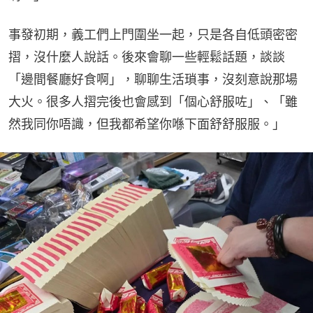
事發初期，義工們上門圍坐一起，只是各自低頭密密
摺，沒什麼人說話。後來會聊一些輕鬆話題，談談
「邊間餐廳好食啊」，聊聊生活瑣事，沒刻意說那場
大火。很多人摺完後也會感到「個心舒服咗」、「雖
然我同你唔識，但我都希望你喺下面舒舒服服。」