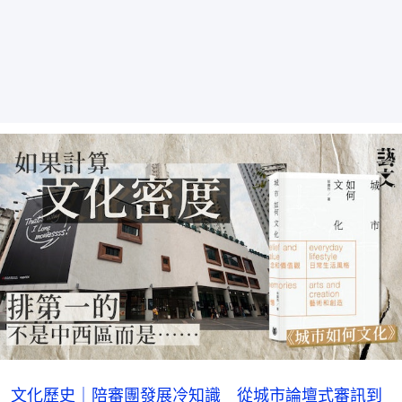
文化歷史｜陪審團發展冷知識 從城市論壇式審訊到