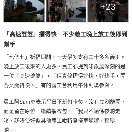
+
23
「高速婆婆」摺得快 不少義工晚上放工後即到
幫手
「七個七」祈福期間，一天最多會有二十多名義工。
晚上放工後來的人更多，員工亦提到印象最深刻的是
一位「高速婆婆」，「佢真係摺得好快，好快手，開
嘢又開得快。」有的義工會利用午休到場參與。
員工阿Sam亦表示平日下班打卡後，沒有立刻離開，
而是留在原位，繼續摺衣包，「我只不過係夜啲走
啫，我唔使好似其他義工咁特登搭車過嚟，輕鬆
啲。」