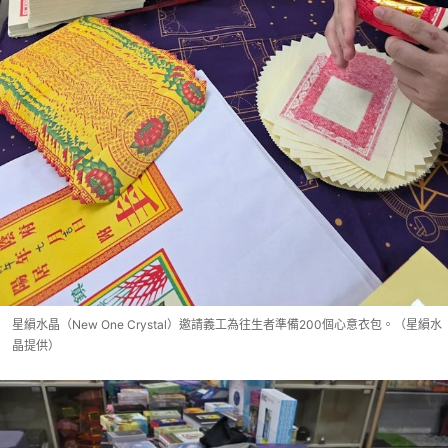
星縜水晶（New One Crystal）邀請義工為往生者準備200個心意衣包。（星縜水
晶提供）