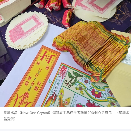
星縜水晶（New One Crystal）邀請義工為往生者準備200個心意衣包。（星縜水
晶提供）