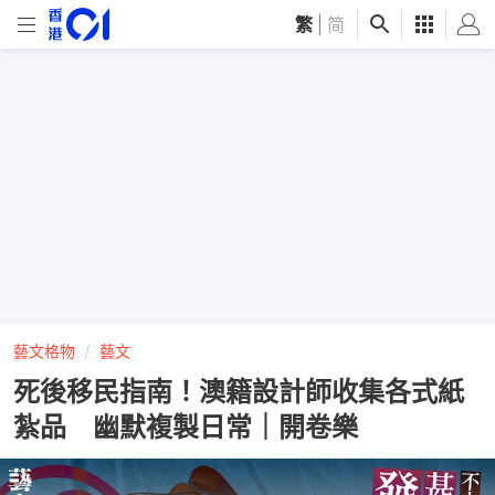
繁
|
简
藝文格物
藝文
死後移民指南！澳籍設計師收集各式紙
紮品 幽默複製日常｜開卷樂