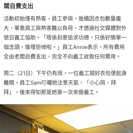
闆自費支出
活動初始僅有熟客、員工參與，後續因衣包數量龐
大，單靠員工與熟客難以負荷，才透過社交媒體對外
號召義工協助。「唔係刻意追求功德，只係好簡單一
個念頭，做埋佢哋啦。」員工Annie表示，所有費用
全由老闆自費支出，完全不向義工收取任何費用。
周二（21日）下午仍有雨，一位義工摺好衣包便起身
離開。員工Sam叮囑她注意天氣，「小心雨，拜
拜」，後來得知那是她第一次來做義工。