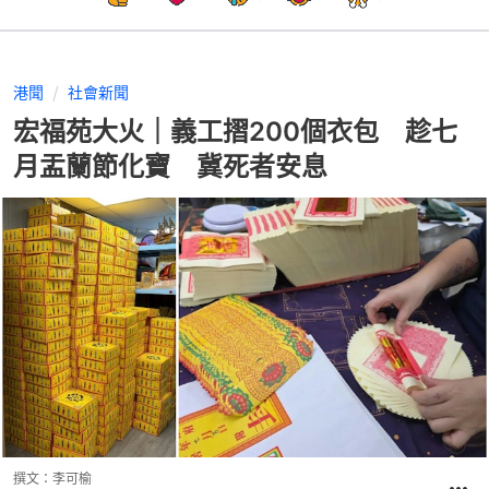
港聞
社會新聞
宏福苑大火｜義工摺200個衣包 趁七
月盂蘭節化寶 冀死者安息
撰文：
李可榆