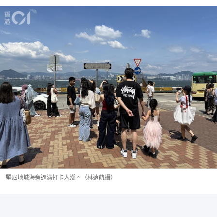
堅尼地城海旁逼滿打卡人潮。（林遠航攝）