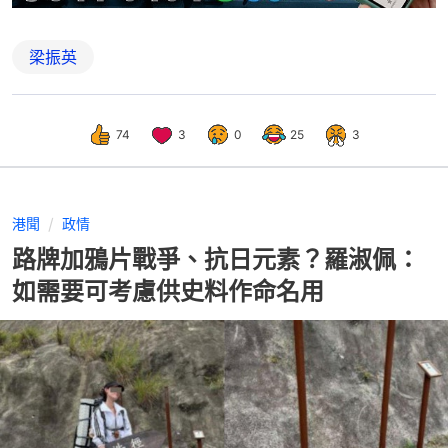
梁振英
74
3
0
25
3
港聞
政情
路牌加鴉片戰爭、抗日元素？羅淑佩：
如需要可考慮供史料作命名用