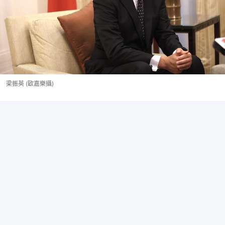
梁振英 (歐嘉樂攝)