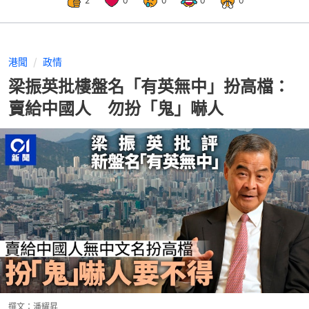
2
0
0
0
0
港聞
政情
梁振英批樓盤名「有英無中」扮高檔：
賣給中國人 勿扮「鬼」嚇人
撰文：
潘耀昇