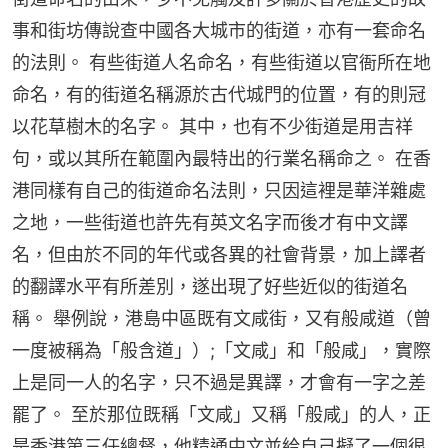
事和街坊傳說查中國各大城市的街道，亦有一套命名
的法則。 有些街道人名命名，有些街道以官衙所在地
命名，有的街道名稱源於古代城門的位置，有的則冠
以花草樹木的名字。 其中，也有不少街道是用吉祥
句，或以其所在範圍內最特出的行業名稱命之。 在香
港同樣有自己的街道命名法則，只因這裡是華洋雜處
之地，一些街道也許先有英文名字而後才有中文譯
名，但由於不同的年代或各異的社會背景，加上譯者
的翻譯水平有所差別，遂出現了好些近似的街道名
稱。 舉例說，港島中區既有文咸街，又有般咸道（曾
一度被稱為「般含道」）;「文咸」和「般咸」，實際
上是同一人的名字，只不過是異譯，才會有一字之差
罷了。 至於那位既稱「文咸」又稱「般咸」的人，正
是香港第三任總督，他精通中文並給自己擬了一個很