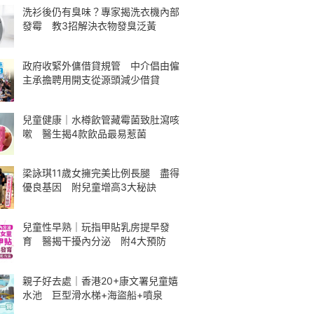
洗衫後仍有臭味？專家揭洗衣機內部
發霉 教3招解決衣物發臭泛黃
政府收緊外傭借貸規管 中介倡由僱
主承擔聘用開支從源頭減少借貸
兒童健康｜水樽飲管藏霉菌致肚瀉咳
嗽 醫生揭4款飲品最易惹菌
梁詠琪11歲女擁完美比例長腿 盡得
優良基因 附兒童增高3大秘訣
兒童性早熟｜玩指甲貼乳房提早發
育 醫揭干擾內分泌 附4大預防
親子好去處｜香港20+康文署兒童嬉
水池 巨型滑水梯+海盜船+噴泉