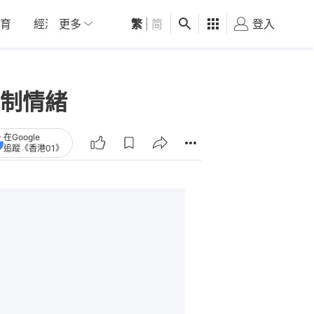
育
經濟
更多
01深圳
繁
觀點
|
简
健康
好食玩飛
登入
女
制情緒
在Google
追蹤《香港01》