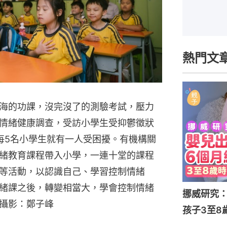
熱門文
海的功課，沒完沒了的測驗考試，壓力
情緒健康調查，受訪小學生受抑鬱徵狀
均每5名小學生就有一人受困擾。有機構關
緒教育課程帶入小學，一連十堂的課程
等活動，以認識自己、學習控制情緒
緒課之後，轉變相當大，學會控制情緒
挪威研究
攝影：鄭子峰
孩子3至8