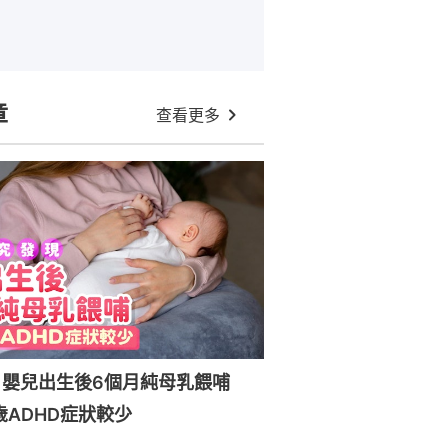
章
查看更多
：嬰兒出生後6個月純母乳餵哺
歲ADHD症狀較少