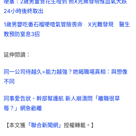
哽塞｜2歲男童食花生噎到 照X光無發現惟血氧大跌
24小時後終取出
1歲男嬰吃番石榴哽噎氣管險喪命 X光難發現 醫生
教預防窒息3招
延伸閱讀：
同一公司待越久=能力越強？她揭職場真相：與想像
不同
同事愛告狀、幹部幫護航 新人崩潰問「離職很草
莓？」網急勸離
【本文獲
「聯合新聞網」
授權轉載。】