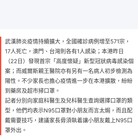
武漢肺炎疫情持續擴大，全國確診病例增至571宗，
17人死亡，澳門、台灣則各有1人感染；本港昨日
（22日）發現首宗「高度懷疑」新型冠狀病毒感染個
案；而威爾斯親王醫院亦有另有一名病人初步檢測為
陽性。不少家長也擔心疫情進一步在本港擴散，紛紛
到藥房及超市掃口罩。
記者分別向家庭科醫生及兒科醫生查詢選擇口罩的類
型，他們均表示N95口罩對小朋友而言太焗，而且配
戴需要技巧，建議家長毋須執着讓小朋友戴上N95口
罩外出。