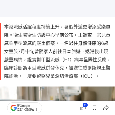
本港流感活躍程度持續上升，暑假外遊更增添感染風
險。衞生署衞生防護中心早前公布，正調查一宗兒童
感染甲型流感的嚴重個案，一名過往身體健康的6歲
女童於7月中旬曾隨家人前往日本旅遊，返港後出現
嚴重病情，證實對甲型流感（H1）病毒呈陽性反應，
臨床診斷為甲型流感併發休克，被送往威爾斯親王醫
院診治，一度要留醫兒童深切治療部（ICU）。
11
在Google
追蹤《香港01》