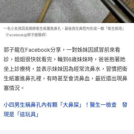
一名小女孩因長期將衛生紙塞進鼻孔，最後竟在鼻腔內形成一顆「衛生紙球」
（Facebook@郭子龍醫師）
郭子龍在Facebook分享，一對姊妹因感冒前來看
診，姐姐很快就看完，輪到6歲妹妹時，爸爸抱著她
坐上診療椅，並表示妹妹因為經常流鼻水，習慣把衛
生紙塞進鼻孔裡，有時甚至會流鼻血，最近還出現鼻
塞情況。
小四男生稱鼻孔內有顆「大鼻屎」！醫生一檢查 發
現是「這玩具」