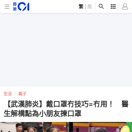
繁
|
简
生活
親子
【武漢肺炎】戴口罩冇技巧=冇用！ 醫
生解構點為小朋友揀口罩