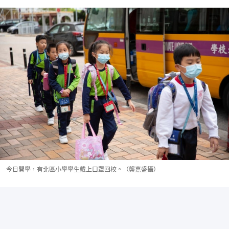
今日開學，有北區小學學生戴上口罩回校。（龔嘉盛攝）