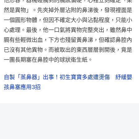
他形容，器械碰觸到的觸感偏硬，心裡立刻確定「果
然是異物」。先夾掉外層沾附的鼻涕後，發現裡面是
一個圓形物體，但因不確定大小與沾黏程度，只能小
心處理。最後，他一口氣將異物完整夾出，雖然鼻中
膈有些輕微出血，下方也殘留黃鼻涕，但確認鼻腔內
已沒有其他異物。而被取出的東西層層剝開後，竟是
一團長期塞在鼻腔中的球狀衛生紙。
自製「蒸鼻器」出事！初生寶寶多處遭燙傷 紓緩嬰
孩鼻塞應用3招