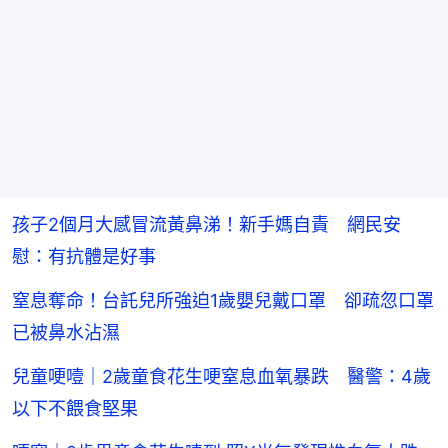
孩子2個月大感冒流黃鼻涕！新手媽自責 網民安
慰：有抗體是好事
窒息奪命！台託兒所強迫1歲嬰兒戴口罩 卻疏忽口罩
已被鼻水沾濕
兒童哽噎｜2歲童食花生哽窒息血氧暴跌 醫警：4歲
以下不餵食堅果