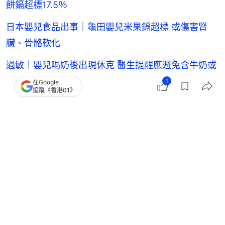
餅鎘超標17.5％
日本嬰兒食品出事｜龜田嬰兒米果鎘超標 或傷害腎
臟、骨骼軟化
過敏｜嬰兒喝奶後出現休克 醫生提醒應避免含牛奶或
芝士食物
1
在Google
追蹤《香港01》
嬰兒健康｜BB脹氣喊唔停？即看原因及解決方法 肚
大唔等於脹氣！
食物過敏｜研究發現嬰兒及早接觸花生製食品 可降低
食物過敏機率
親子
親子熱話
育兒
嬰兒健康
初生嬰兒