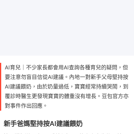
AI育兒｜不少家長都會用AI查詢各種育兒的疑問，但
要注意勿盲目信從AI建議。內地一對新手父母堅持按
AI建議餵奶，由於奶量過低，寶寶經常持續哭鬧，到
覆診時醫生更發現寶寶的體重沒有增長。豆包官方亦
對事件作出回應。
新手爸媽堅持按AI建議餵奶