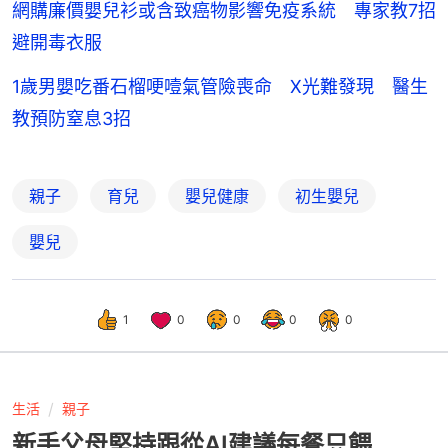
網購廉價嬰兒衫或含致癌物影響免疫系統 專家教7招
避開毒衣服
1歲男嬰吃番石榴哽噎氣管險喪命 X光難發現 醫生
教預防窒息3招
親子
育兒
嬰兒健康
初生嬰兒
嬰兒
1
0
0
0
0
生活
親子
新手父母堅持跟從AI建議每餐只餵