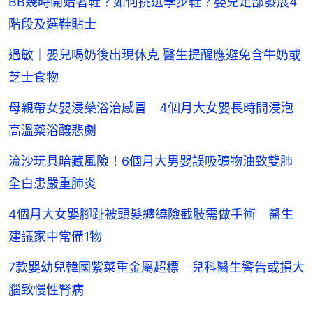
BB幾時開始著鞋？如何挑選學步鞋？嬰兒足部發展4
階段及選鞋貼士
過敏｜嬰兒喝奶後出現休克 醫生提醒應避免含牛奶或
芝士食物
母親帶女嬰浸藥浴治感冒 4個月大女嬰長時間浸泡
高溫藥浴釀悲劇
流沙玩具暗藏風險！6個月大男嬰誤吸礦物油致雙肺
全白患嚴重肺炎
4個月大女嬰腳趾被頭髮纏繞險截肢需做手術 醫生
建議家中常備1物
7款嬰幼兒韓國紫菜重金屬超標 兒科醫生警告或損大
腦致慢性腎病