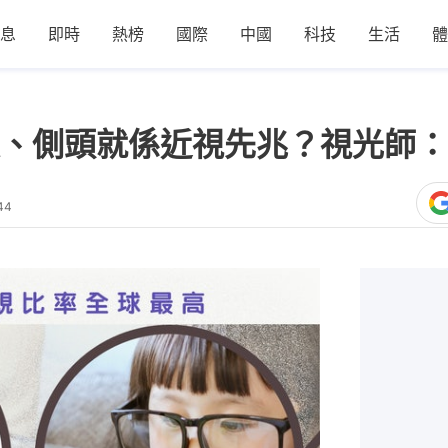
息
即時
熱榜
國際
中國
科技
生活
體
、側頭就係近視先兆？視光師：
44