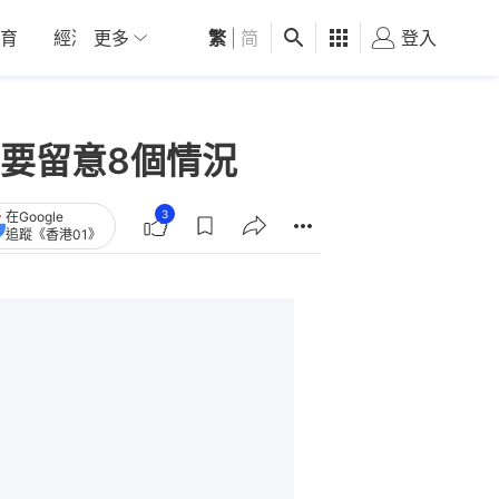
育
經濟
更多
01深圳
繁
觀點
|
简
健康
好食玩飛
登入
女
要留意8個情況
3
在Google
追蹤《香港01》