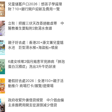
兒童儲蓄戶口2026｜想孩子學識理
財？10+銀行開戶迎新及費用一覽
立秋｜把握三伏天改善過敏虛寒 中
醫教養生要點附2款湯水食譜
親子好去處｜香港20+康文署兒童嬉
水池 巨型滑水梯+海盜船+噴泉
6歲女咳嗽2個月揭患罕見肺病「肺泡
蛋白沉積症」洗出3升牛奶狀液
暑假好去處2026｜全港150+親子活
動推介 商場打卡/展覽/遊樂場
政府收緊外傭借貸規管 中介倡由僱
主承擔聘用開支從源頭減少借貸