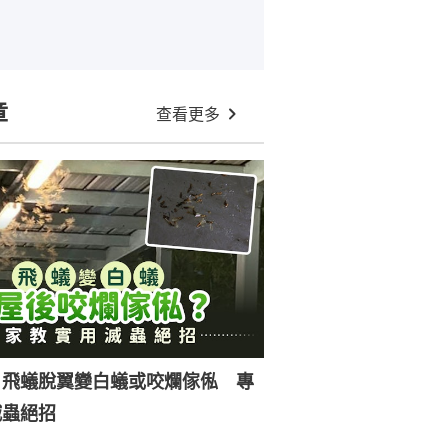
章
查看更多
｜飛蟻脫翼變白蟻或咬爛傢俬 專
滅蟲絕招