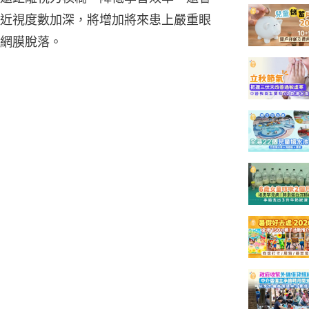
近視度數加深，將增加將來患上嚴重眼
網膜脫落。