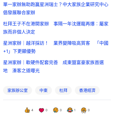
單一家辦無助跑贏星洲瑞士？中大家族企業研究中心
倡發展聯合家辦
杜拜王子不在港開家辦 事隔一年沈運龍再爆︰屬家
族而非個人決定
星洲家辦｜越洋採訪！ 業界變陣吸高質客 「中國
+1」下更顯優勢
星洲家辦｜軟硬件配套完善 成東盟富豪家族首選
地 湊客之道曝光
家族辦公室
中東
杜拜
香港經濟
4
0
0
1
0