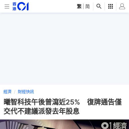
繁
|
简
經濟
財經快訊
曦智科技午後曾瀉近25% 復牌通告僅
交代不建議派發去年股息