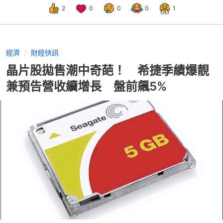
2
0
0
0
1
經濟
財經快訊
晶片股拋售潮中奇葩！ 希捷季績爆靚
兼預告營收續增長 盤前飆5%