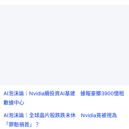
AI泡沫論｜Nvidia續投資AI基建 據報豪擲3900億租
數據中心
AI泡沫論｜全球晶片股跌跌未休 Nvidia竟被視為
「罪魁禍首」？