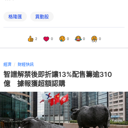
格隆匯
異動股
2
0
0
0
0
經濟
財經快訊
智譜解禁後即折讓13%配售籌逾310
億 據報獲超額認購