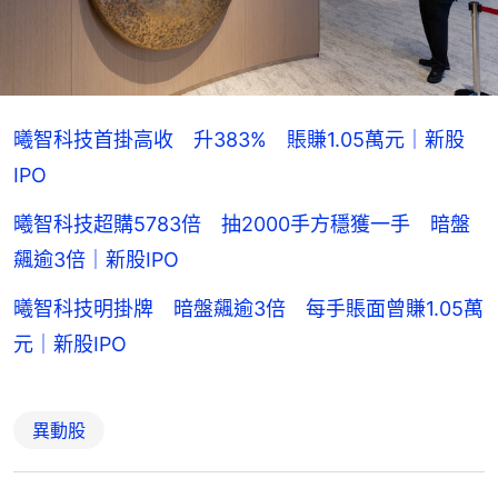
曦智科技首掛高收 升383% 賬賺1.05萬元｜新股
IPO
曦智科技超購5783倍 抽2000手方穩獲一手 暗盤
飆逾3倍｜新股IPO
曦智科技明掛牌 暗盤飆逾3倍 每手賬面曾賺1.05萬
元｜新股IPO
異動股