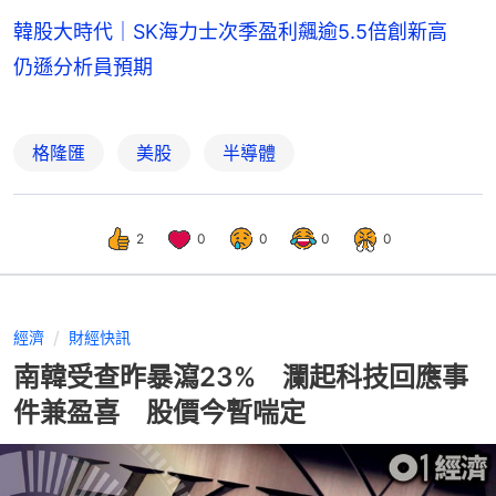
韓股大時代｜SK海力士次季盈利飆逾5.5倍創新高
仍遜分析員預期
格隆匯
美股
半導體
2
0
0
0
0
經濟
財經快訊
南韓受查昨暴瀉23% 瀾起科技回應事
件兼盈喜 股價今暫喘定