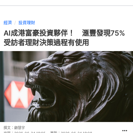
經濟
投資理財
AI成港富豪投資夥伴！ 滙豐發現75%
受訪者理財決策過程有使用
撰文：
顧慧宇