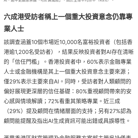
AI，逾半更願意承擔「可計算風險」，高於全球平均水平（49%）。
六成港受訪者稱上一個重大投資意念仍靠專
業人士
該調查涵蓋10個市場近10,000名富裕投資者（包括香
港逾1,200名受訪者），結果反映投資者對AI存在清晰
的「信任門檻」。香港投資者中，60%表示金融專業
人士或金融機構是其上一個重大投資意念主要來源；
僅29%表示主要來自AI。同時，受訪者對人類顧問的
偏好展現更深層的信任基礎：80%重視顧問帶來的安
心感與情境解讀；72%看重其策略專業。近三成
（29%）提及顧問在情緒層面的支持；另有27%認為
顧問能提醒及指出AI生成資訊可能出錯或具誤導性。