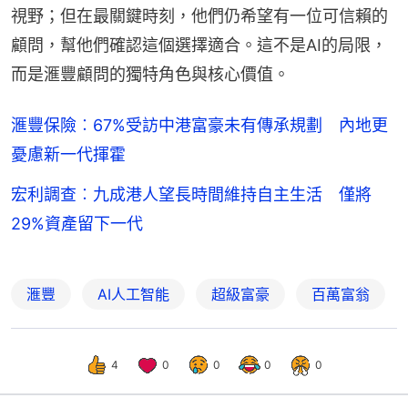
視野；但在最關鍵時刻，他們仍希望有一位可信賴的
顧問，幫他們確認這個選擇適合。這不是AI的局限，
而是滙豐顧問的獨特角色與核心價值。
滙豐保險︰67%受訪中港富豪未有傳承規劃 內地更
憂慮新一代揮霍
宏利調查︰九成港人望長時間維持自主生活 僅將
29%資產留下一代
滙豐
AI人工智能
超級富豪
百萬富翁
4
0
0
0
0