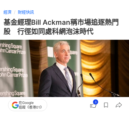
經濟
財經快訊
基金經理Bill Ackman稱市場追逐熱門
股 行徑如同處科網泡沫時代
3
在Google
追蹤《香港01》
撰文：
張偉倫
出版：
2026-06-04 12:42
更新：
2026-06-04 12:42