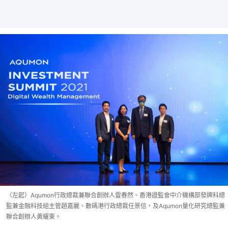
（左起）Aqumon行政總裁兼聯合創辦人雷春然、香港證監會中介機構部發牌科總
監兼金融科技組主管趙嘉麗、數碼港行政總裁任景信，及Aqumon量化研究總監兼
聯合創辦人黃耀東。