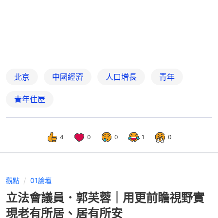
北京
中國經濟
人口增長
青年
青年住屋
4
0
0
1
0
觀點
01論壇
立法會議員．郭芙蓉｜用更前瞻視野實
現老有所居、居有所安