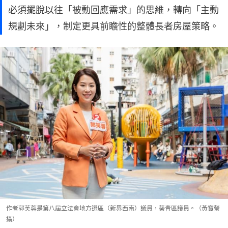
必須擺脫以往「被動回應需求」的思維，轉向「主動
規劃未來」，制定更具前瞻性的整體長者房屋策略。
作者郭芙蓉是第八屆立法會地方選區（新界西南）議員，葵青區議員。（黃寶瑩
攝）