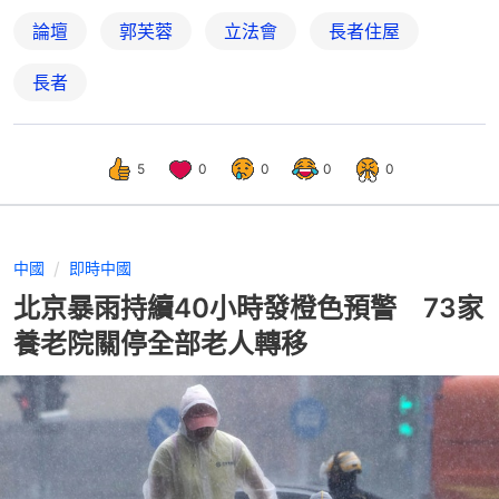
論壇
郭芙蓉
立法會
長者住屋
長者
5
0
0
0
0
中國
即時中國
北京暴雨持續40小時發橙色預警 73家
養老院關停全部老人轉移