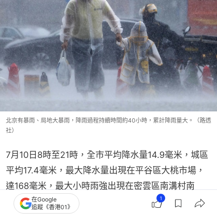
北京有暴雨、局地大暴雨，降雨過程持續時間約40小時，累計降雨量大。（路透
社）
7月10日8時至21時，全市平均降水量14.9毫米，城區
平均17.4毫米，最大降水量出現在平谷區大桃市場，
達168毫米，最大小時雨強出現在密雲區南溝村南
1
在Google
溝，達64.6毫米/小時。
追蹤《香港01》