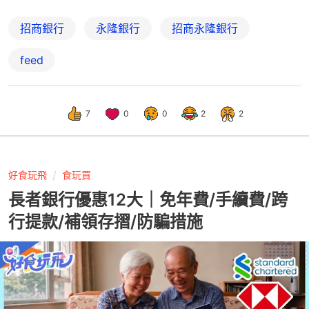
招商銀行
永隆銀行
招商永隆銀行
feed
7
0
0
2
2
好食玩飛
食玩買
長者銀行優惠12大｜免年費/手續費/跨
行提款/補領存摺/防騙措施