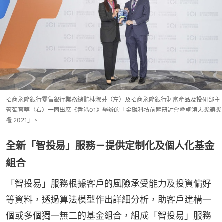
招商永隆銀行零售銀行業務總監林淑芬（左）及招商永隆銀行財富產品及投研部主
管張育華（右）一同出席《香港01》舉辦的「金融科技前瞻研討會暨卓領大獎頒獎
禮 2021」。
全新「智投易」服務－提供定制化及個人化基金
組合
「智投易」服務根據客戶的風險承受能力及投資偏好
等資料，透過算法模型作出詳細分析，助客戶建構一
個或多個獨一無二的基金組合，組成「智投易」服務