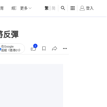
育
經濟
更多
01深圳
繁
觀點
|
简
健康
好食玩飛
登入
女
將反彈
2
在Google
追蹤《香港01》