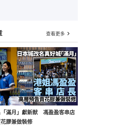
章
查看更多
名「滿月」獻新猷 馮盈盈客串店
賣花膠兼做裝修