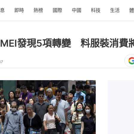
息
即時
熱榜
國際
中國
科技
生活
體
MEI發現5項轉變 料服裝消費
37