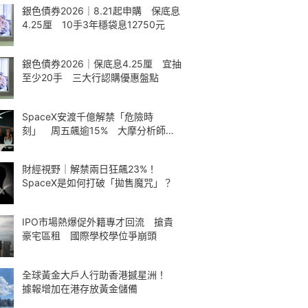
銀色債券2026｜8.21起申購 保底息
4.25厘 10手3年穩袋息12750元
銀色債券2026｜保底息4.25厘 宜抽
至少20手 三大行認購優惠盤點
SpaceX安渡千億解禁「危險時
刻」 周五飆逾15% 大摩分析師神
準
財經視野｜解禁兩日狂飆23%！
SpaceX是如何打破「拋售魔咒」？
IPO市場熱爆促外籍專才回流 搶貴
豪宅區租 國際學校學位爭崩頭
全球黃金大戶人行助香港撼星洲！
據報增加在港存放黃金儲備