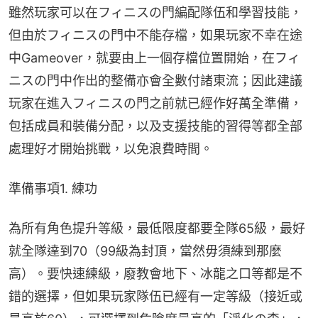
雖然玩家可以在フィニスの門編配隊伍和學習技能，
但由於フィニスの門中不能存檔，如果玩家不幸在途
中Gameover，就要由上一個存檔位置開始，在フィ
ニスの門中作出的整備亦會全數付諸東流；因此建議
玩家在進入フィニスの門之前就已經作好萬全準備，
包括成員和裝備分配，以及支援技能的習得等都全部
處理好才開始挑戰，以免浪費時間。
準備事項1. 練功
為所有角色提升等級，最低限度都要全隊65級，最好
就全隊達到70（99級為封頂，當然毋須練到那麼
高）。要快速練級，廢教會地下、冰龍之口等都是不
錯的選擇，但如果玩家隊伍已經有一定等級（接近或