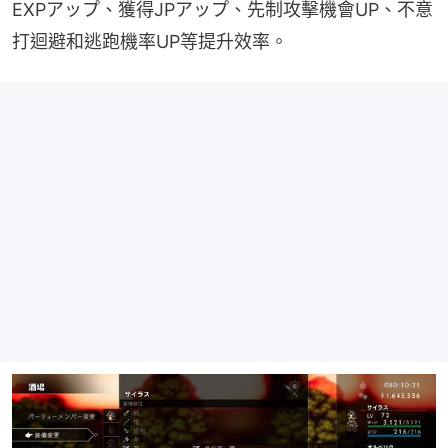
EXPアップ、獲得JPアップ、先制攻擊機會UP、不意
打迴避和逃跑機率UP等提升效率。