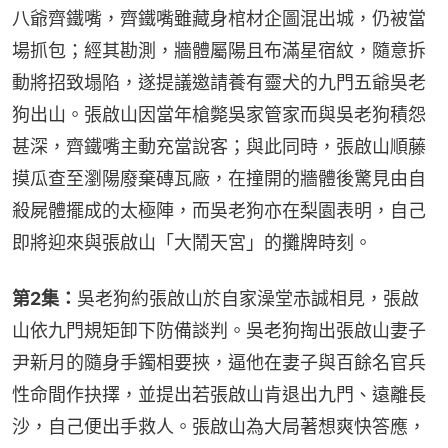
八爺齊鐵嘴，齊鐵嘴雖藏身棺材企圖混出城，仍被當
場抓包；經其勘測，牆體屬陽且布滿星宿紋，隨意拆
動將招致塌陷，遂提議邀請養有靈犬的九門五爺吳老
狗出山。張啟山因當年槍斃吳家管家而與吳老狗積怨
甚深，齊鐵嘴主動充當說客；與此同時，張啟山順藤
摸瓜查至瀏陽廢棄磚瓦廠，在撞開的牆體後驚見由自
殺屍體擺成的太極陣，而吳老狗亦在梨園表明，自己
即將迎來與張啟山「大鬧天宮」的攤牌時刻。
第2集：
吳老狗約張啟山於自家澡堂赤誠相見，張啟
山依九門規矩卸下防備談判。吳老狗掏出張啟山妻子
尹新月的隨身手鐲相要挾，逼他在妻子與百餘名官兵
性命間作抉擇，並提出若張啟山肯退出九門、遠離長
沙，自己便出手救人。張啟山為大局著想爽快答應，