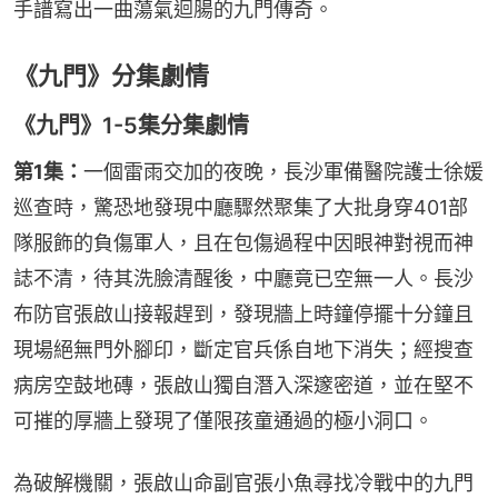
手譜寫出一曲蕩氣迴腸的九門傳奇。
《九門》分集劇情
《九門》1-5集分集劇情
第1集：
一個雷雨交加的夜晚，長沙軍備醫院護士徐媛
巡查時，驚恐地發現中廳驟然聚集了大批身穿401部
隊服飾的負傷軍人，且在包傷過程中因眼神對視而神
誌不清，待其洗臉清醒後，中廳竟已空無一人。長沙
布防官張啟山接報趕到，發現牆上時鐘停擺十分鐘且
現場絕無門外腳印，斷定官兵係自地下消失；經搜查
病房空鼓地磚，張啟山獨自潛入深邃密道，並在堅不
可摧的厚牆上發現了僅限孩童通過的極小洞口。
為破解機關，張啟山命副官張小魚尋找冷戰中的九門