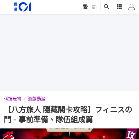
繁
|
简
科技玩物
遊戲動漫
【八方旅人 隱藏關卡攻略】フィニスの
門 - 事前準備、隊伍組成篇