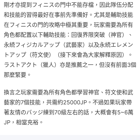
剛才亦提到フィニスの門中不能存檔，因此隊伍分配
和技能的習得最好在事前先準備好。尤其是輔助技能
在フィニスの門的攻略中極其重要，玩家需要為所有
角色都配置以下輔助技能：回復界限突破（神官）、
永続フィジカルアップ（武藝家）以及永続エレメン
トアップ（符文使）（接下來會為大家解釋原因）。
ラストアクト（獵人）亦是推薦之一，但沒有前面3個
那麼緊要。
換言之玩家需要為所有角色都學習神官、符文使和武
藝家的7個技能，共需約25000JP。不過如果玩家帶
著友情のバッジ練到70級左右的話，大概會有5~6萬
JP，相當充裕。