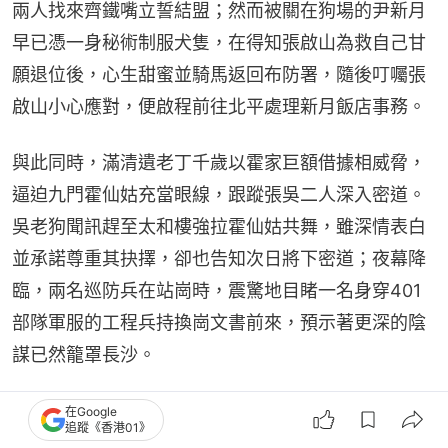
兩人找來齊鐵嘴立誓結盟；然而被關在狗場的尹新月
早已憑一身秘術制服犬隻，在得知張啟山為救自己甘
願退位後，心生甜蜜並騎馬返回布防署，隨後叮囑張
啟山小心應對，便啟程前往北平處理新月飯店事務。
與此同時，滿清遺老丁千歲以霍家巨額借據相威脅，
逼迫九門霍仙姑充當眼線，跟蹤張吳二人深入密道。
吳老狗聞訊趕至太和樓強拉霍仙姑共舞，雖深情表白
並承諾尊重其抉擇，卻也告知次日將下密道；夜幕降
臨，兩名巡防兵在站崗時，震驚地目睹一名身穿401
部隊軍服的工程兵持換崗文書前來，預示著更深的陰
謀已然籠罩長沙。
第3集：
約定之日，吳老狗帶領吳家人與愛犬「三寸
在Google
追蹤《香港01》
釘」破牆而入，與張啟山、霍仙姑等人正式合隊下密