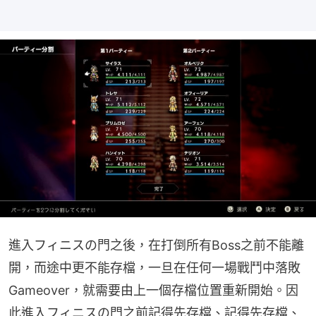
進入フィニスの門之後，在打倒所有Boss之前不能離
開，而途中更不能存檔，一旦在任何一場戰鬥中落敗
Gameover，就需要由上一個存檔位置重新開始。因
此進入フィニスの門之前記得先存檔、記得先存檔、