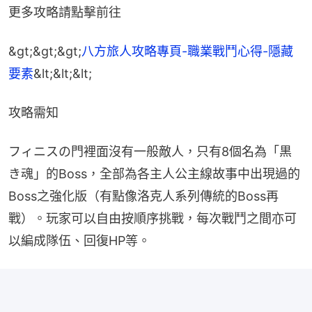
更多攻略請點擊前往
&gt;&gt;&gt;
八方旅人攻略專頁-職業戰鬥心得-隱藏
要素
&lt;&lt;&lt;
攻略需知
フィニスの門裡面沒有一般敵人，只有8個名為「黒
き魂」的Boss，全部為各主人公主線故事中出現過的
Boss之強化版（有點像洛克人系列傳統的Boss再
戰）。玩家可以自由按順序挑戰，每次戰鬥之間亦可
以編成隊伍、回復HP等。