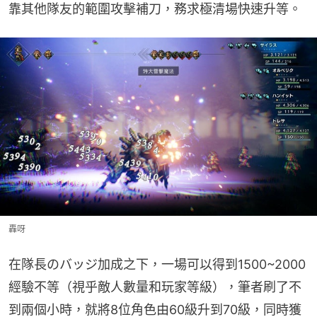
靠其他隊友的範圍攻擊補刀，務求極清場快速升等。
轟呀
在隊長のバッジ加成之下，一場可以得到1500~2000
經驗不等（視乎敵人數量和玩家等級），筆者刷了不
到兩個小時，就將8位角色由60級升到70級，同時獲