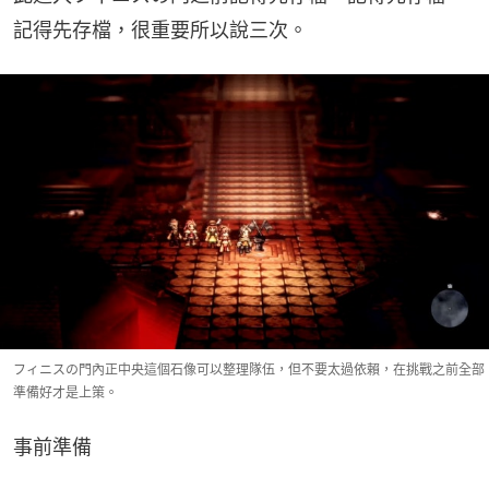
記得先存檔，很重要所以說三次。
フィニスの門內正中央這個石像可以整理隊伍，但不要太過依賴，在挑戰之前全部
準備好才是上策。
事前準備