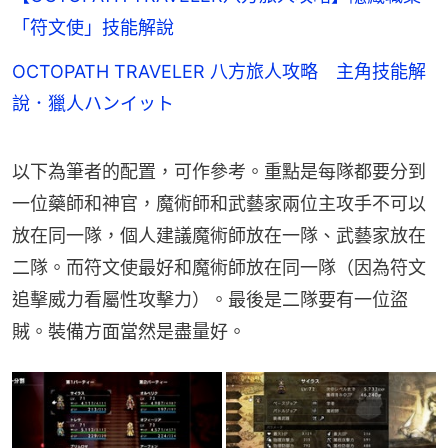
「符文使」技能解說
OCTOPATH TRAVELER 八方旅人攻略 主角技能解
說．獵人ハンイット
以下為筆者的配置，可作參考。重點是每隊都要分到
一位藥師和神官，魔術師和武藝家兩位主攻手不可以
放在同一隊，個人建議魔術師放在一隊、武藝家放在
二隊。而符文使最好和魔術師放在同一隊（因為符文
追擊威力看屬性攻擊力）。最後是二隊要有一位盜
賊。裝備方面當然是盡量好。