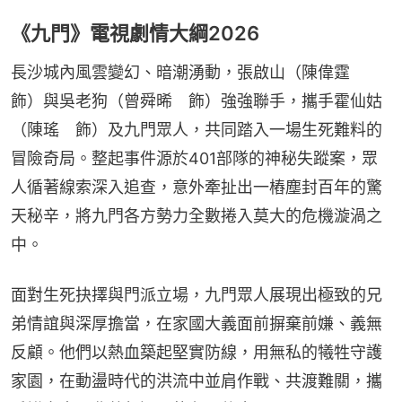
《九門》電視劇情大綱2026
長沙城內風雲變幻、暗潮湧動，張啟山（陳偉霆　
飾）與吳老狗（曾舜晞　飾）強強聯手，攜手霍仙姑
（陳瑤　飾）及九門眾人，共同踏入一場生死難料的
冒險奇局。整起事件源於401部隊的神秘失蹤案，眾
人循著線索深入追查，意外牽扯出一樁塵封百年的驚
天秘辛，將九門各方勢力全數捲入莫大的危機漩渦之
中。
面對生死抉擇與門派立場，九門眾人展現出極致的兄
弟情誼與深厚擔當，在家國大義面前摒棄前嫌、義無
反顧。他們以熱血築起堅實防線，用無私的犧牲守護
家園，在動盪時代的洪流中並肩作戰、共渡難關，攜