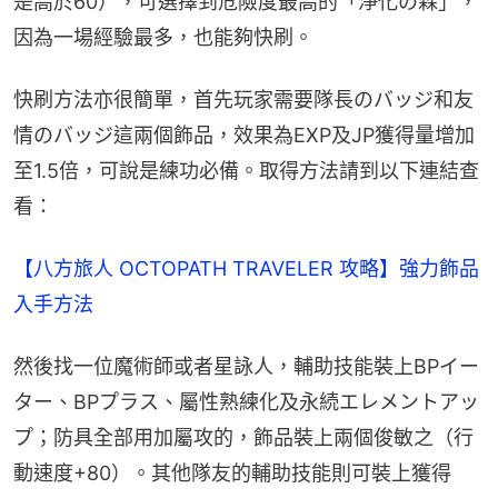
是高於60），可選擇到危險度最高的「淨化の森」，
因為一場經驗最多，也能夠快刷。
快刷方法亦很簡單，首先玩家需要隊長のバッジ和友
情のバッジ這兩個飾品，效果為EXP及JP獲得量增加
至1.5倍，可說是練功必備。取得方法請到以下連結查
看：
【八方旅人 OCTOPATH TRAVELER 攻略】強力飾品
入手方法
然後找一位魔術師或者星詠人，輔助技能裝上BPイー
ター、BPプラス、屬性熟練化及永続エレメントアッ
プ；防具全部用加屬攻的，飾品裝上兩個俊敏之（行
動速度+80）。其他隊友的輔助技能則可裝上獲得