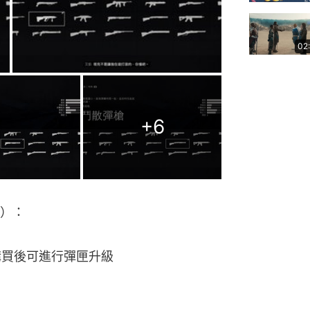
02
+
6
）：
在購買後可進行彈匣升級