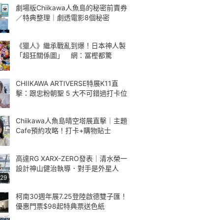
劇場版Chiikawa人魚島的秘密前賣券
／特典整理｜劇透電影8個秘密
《獵人》繼承戰亂到爆！日本神人製
「超狂關係圖」 網：冨樫都驚
CHIIKAWA ARTIVERSE特展K11直
擊：跟忠粉朝聖 5 大不可錯過打卡位
Chiikawa人魚島晴空塔展直擊｜主題
Cafe預約攻略！打卡+購物貼士
高達RG XARX-ZERO發表｜清水榮一
設計神山健治執導．對手是外星人
:29
柯南30週年展7.25登陸啟德雙子匯！
優惠門票$98起特典票送色紙