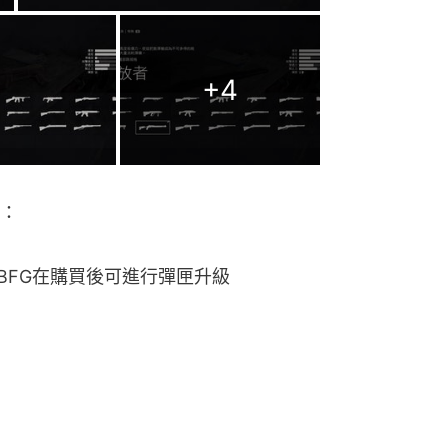
+
4
：
 BFG在購買後可進行彈匣升級