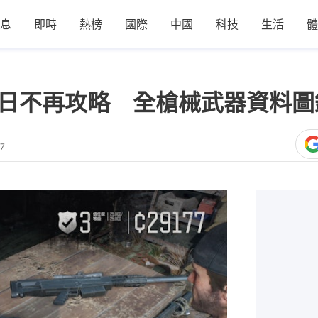
息
即時
熱榜
國際
中國
科技
生活
體
】往日不再攻略 全槍械武器資料圖
27