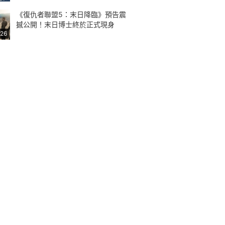
《復仇者聯盟5：末日降臨》預告震
撼公開！末日博士終於正式現身
:26