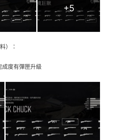
+
5
料）：
隨著完成度有彈匣升級