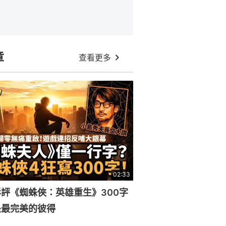
章
查看更多
02:33
評《蜘蛛俠：英雄重生》300字
是最完美的彼得