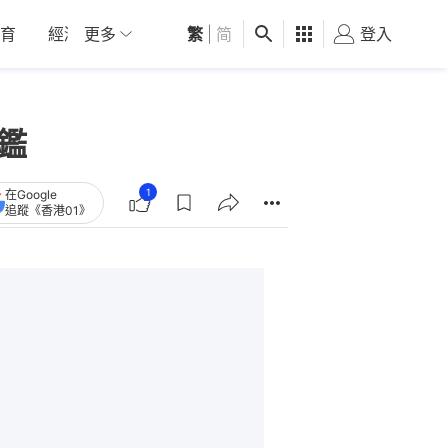
育
經濟
更多
01深圳
繁
觀點
|
简
健康
好食玩飛
登入
女
鑑
1
在Google
追蹤《香港01》