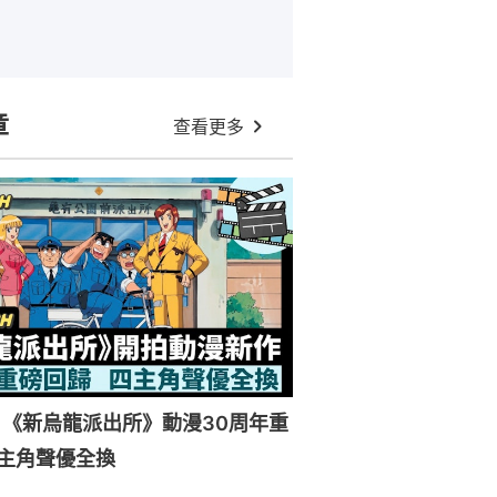
章
查看更多
《新烏龍派出所》動漫30周年重
主角聲優全換