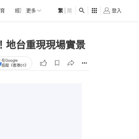
育
經濟
更多
01深圳
繁
觀點
|
简
健康
好食玩飛
登入
女
開訂！地台重現現場實景
在Google
追蹤《香港01》