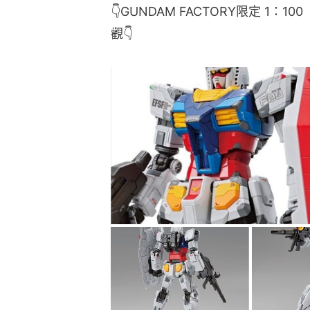
👇GUNDAM FACTORY限定 1：10
觀👇