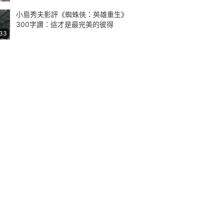
小島秀夫影評《蜘蛛俠：英雄重生》
300字讚：這才是最完美的彼得
:33