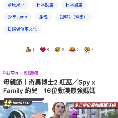
清原果耶
日本動畫
日本漫畫
少年Jump
銀魂
銀魂2（電影）
日娛偶像宅文化
3
0
0
0
1
科技玩物
遊戲動漫
母親節｜奇異博士2 紅巫／Spy x
Family 約兒 16位動漫最強媽媽