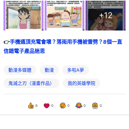
+
12
👉
手機通頂充電會壞？落雨用手機被雷劈？8個一直
信錯電子產品迷思
動漫多媒體
動漫
多啦A夢
鬼滅之刃（漫畫作品）
我的英雄學院
6
0
0
0
0