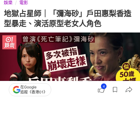
娛樂
電影
地獄占星師｜「彌海砂」戶田惠梨香造
型暴走、演活原型老女人角色
4
在Google
追蹤《香港01》
撰文：
許育民
出版：
2026-05-08 16:20
更新：
2026-05-10 22:48