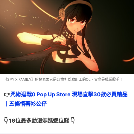
《SPY X FAMILY》約兒表面只是27歲打份政府工的OL，實際是職業殺手！
👉
咒術迴戰0 Pop Up Store 現場直擊30款必買精品
｜五條悟著衫公仔
👇 16位最多動漫媽媽逐位睇 👇