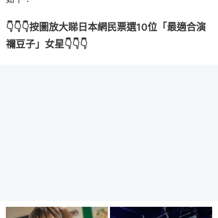
👇👇👇按圖放大睇日本網民票選10位「最適合演
禰豆子」女星👇👇👇