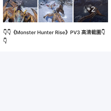
+
2
👇👇《Monster Hunter Rise》PV3 高清截圖👇
👇