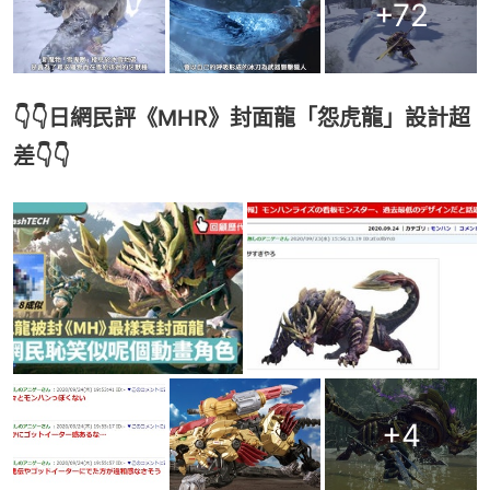
+
72
👇👇日網民評《MHR》封面龍「怨虎龍」設計超
差👇👇
+
4