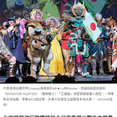
代表香港出戰世界Cosplay高峰會的AR★Lu與Ronnie，憑藉極高還原度的
《MONSTER HUNTER》（魔物獵人）「艾露貓」與雷狼龍裝獵人造型，一舉擊
敗全球強敵，勇奪WCS總冠軍、外務大臣獎及玉越獎等多項大獎。（ACGHK提
供）