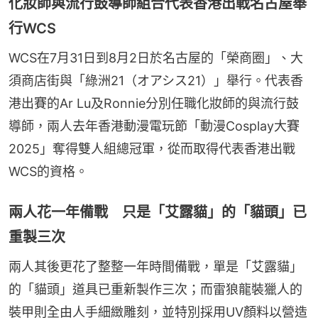
化妝師與流行鼓導師組合代表香港出戰名古屋舉
行WCS
WCS在7月31日到8月2日於名古屋的「榮商圈」、大
須商店街與「綠洲21（オアシス21）」舉行。代表香
港出賽的Ar Lu及Ronnie分別任職化妝師的與流行鼓
導師，兩人去年香港動漫電玩節「動漫Cosplay大賽
2025」奪得雙人組總冠軍，從而取得代表香港出戰
WCS的資格。
兩人花一年備戰 只是「艾露貓」的「貓頭」已
重製三次
兩人其後更花了整整一年時間備戰，單是「艾露貓」
的「貓頭」道具已重新製作三次；而雷狼龍裝獵人的
裝甲則全由人手細緻雕刻，並特別採用UV顏料以營造