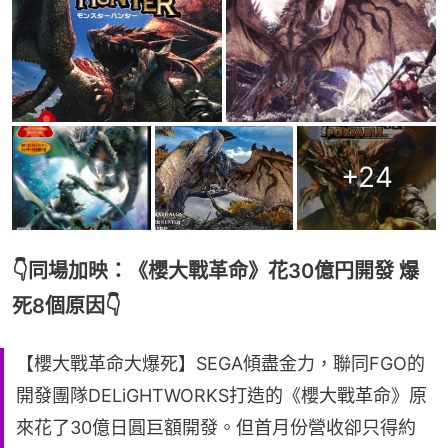
+
24
👇同場加映：《櫻大戰革命》花30億円開發 爆
死8個原因👇
【櫻大戰革命大爆死】SEGA傾盡金力，聯同FGO的
開發團隊DELiGHTWORKS打造的《櫻大戰革命》原
來花了30億日圓巨額開發。但首月份營收卻只得約