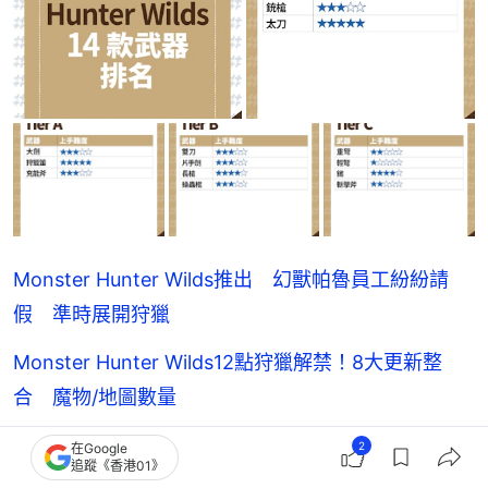
Monster Hunter Wilds推出 幻獸帕魯員工紛紛請
假 準時展開狩獵
Monster Hunter Wilds12點狩獵解禁！8大更新整
合 魔物/地圖數量
Monster Hunter Wilds全14款武器排名 近攻﹑遠攻
2
在Google
追蹤《香港01》
T0 新手用呢把