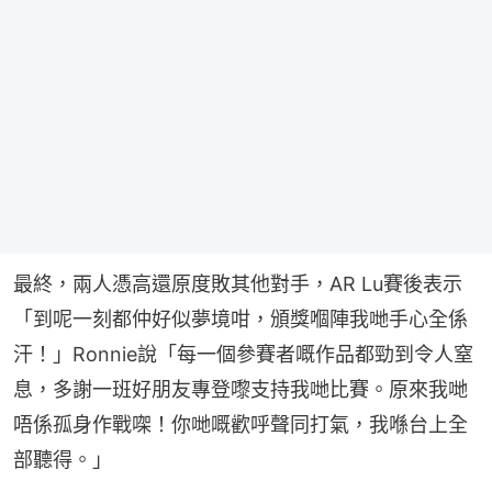
最終，兩人憑高還原度敗其他對手，AR Lu賽後表示
「到呢一刻都仲好似夢境咁，頒獎嗰陣我哋手心全係
汗！」Ronnie說「每一個參賽者嘅作品都勁到令人窒
息，多謝一班好朋友專登嚟支持我哋比賽。原來我哋
唔係孤身作戰㗎！你哋嘅歡呼聲同打氣，我喺台上全
部聽得。」