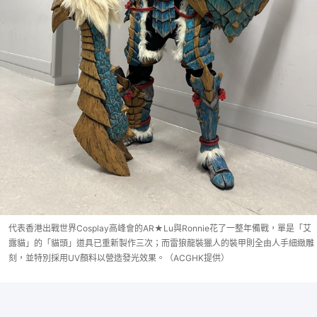
代表香港出戰世界Cosplay高峰會的AR★Lu與Ronnie花了一整年備戰，單是「艾
露貓」的「貓頭」道具已重新製作三次；而雷狼龍裝獵人的裝甲則全由人手細緻雕
刻，並特別採用UV顏料以營造發光效果。（ACGHK提供）