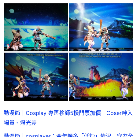
動漫節｜Cosplay 專區移師5樓門票加價 Coser呻入
場貴、燈光差
動漫節｜cosplayer：今年頗多「低炒」情況 穿安全