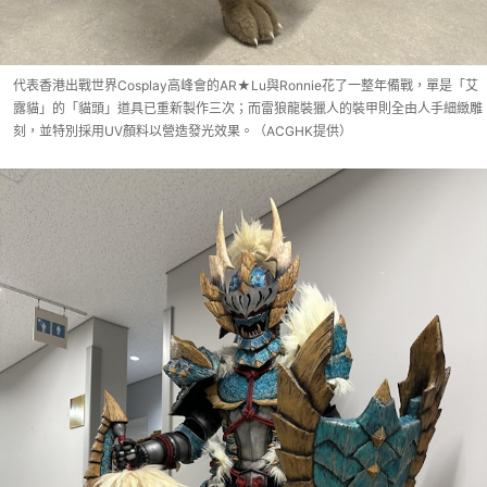
代表香港出戰世界Cosplay高峰會的AR★Lu與Ronnie花了一整年備戰，單是「艾
露貓」的「貓頭」道具已重新製作三次；而雷狼龍裝獵人的裝甲則全由人手細緻雕
刻，並特別採用UV顏料以營造發光效果。（ACGHK提供）