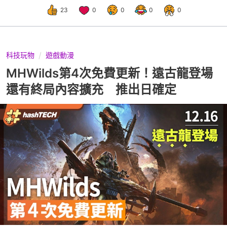
23
0
0
0
0
科技玩物
遊戲動漫
MHWilds第4次免費更新！遠古龍登場
還有終局內容擴充 推出日確定