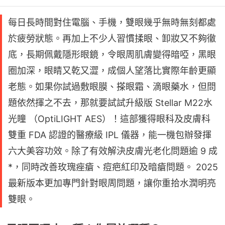
每日長時間對住電腦、手機，雙眼幾乎無時無刻都處
於疲勞狀態。再加上不少人習慣揉眼、卸妝又不夠徹
底，長期佩戴隱形眼鏡，令眼周肌膚變得暗啞，黑眼
圈加深，眼睛又乾又澀，成個人望落比實際年齡更顯
老態。如果你試過敷眼膜、搽眼霜、滴眼藥水，但問
題依然揮之不去，那就要試試升級版 Stellar M22水
光瞳 （OptiLIGHT AES）！這部獲得眼科及皮膚科
雙重 FDA 認證的醫療級 IPL 儀器，能一機包辦發揮
六大美容功效。除了有效解決皮膚光老化問題逾 9 成
*，同時改善玫瑰痤瘡、痘疤紅印及暗瘡問題。 2025
最新版本更加專門針對眼周問題，讓你重拾水潤明亮
雙眼。