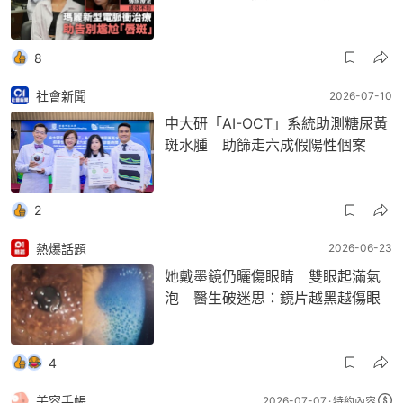
8
社會新聞
2026-07-10
中大研「AI-OCT」系統助測糖尿黃
斑水腫 助篩走六成假陽性個案
2
熱爆話題
2026-06-23
她戴墨鏡仍曬傷眼睛 雙眼起滿氣
泡 醫生破迷思：鏡片越黑越傷眼
4
美容手帳
2026-07-07
特約內容