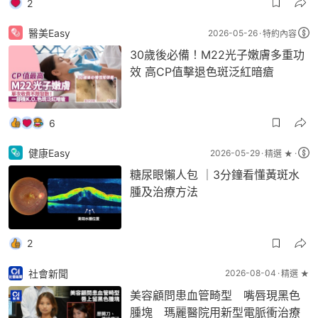
2
醫美Easy
2026-05-26
特約內容
30歲後必備！M22光子嫩膚多重功
效 高CP值擊退色斑泛紅暗瘡
6
健康Easy
2026-05-29
精選 ★
糖尿眼懶人包 ｜3分鐘看懂黃斑水
腫及治療方法
2
社會新聞
2026-08-04
精選 ★
美容顧問患血管畸型 嘴唇現黑色
腫塊 瑪麗醫院用新型電脈衝治療