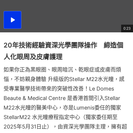
播
放
0:23
總
影
共
片
時
間
20年技術經驗資深光學團隊操作 締造個
人化眼周及皮膚護理
如果你正為黑眼圈、眼周暗沉、乾眼症或皮膚而煩
惱，不妨親身體驗 升級版的Stellar M22水光瞳，感
受專業醫學技術帶來的突破性改善！Le Domes 
Beaute & Medical Centre 是香港首間引入Stellar 
M22水光瞳的醫美中心，亦是Lumenis委任的獨家
StellarM22 水光瞳療程指定中心（獨家委任期至
2025年5月31日止），由資深光學團隊主理，擁有超