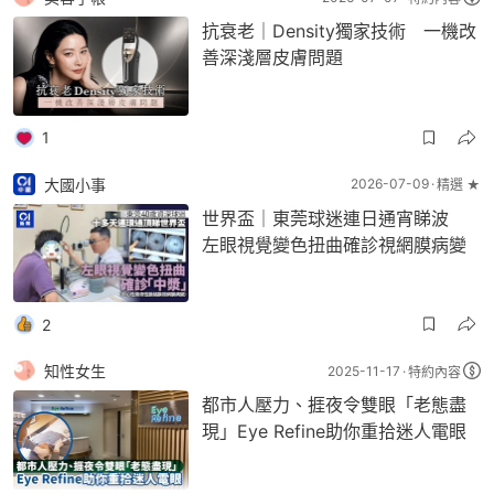
抗衰老｜Density獨家技術 一機改
善深淺層皮膚問題
1
大國小事
2026-07-09
精選 ★
世界盃｜東莞球迷連日通宵睇波
左眼視覺變色扭曲確診視網膜病變
2
知性女生
2025-11-17
特約內容
都市人壓力、捱夜令雙眼「老態盡
現」Eye Refine助你重拾迷人電眼