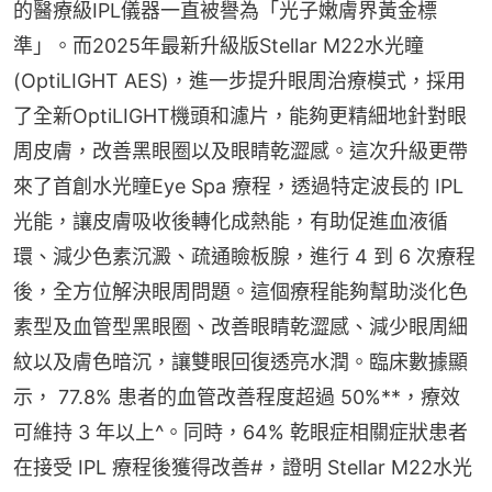
的醫療級IPL儀器一直被譽為「光子嫩膚界黃金標
準」。而2025年最新升級版Stellar M22水光瞳 
(OptiLIGHT AES)，進一步提升眼周治療模式，採用
了全新OptiLIGHT機頭和濾片，能夠更精細地針對眼
周皮膚，改善黑眼圈以及眼睛乾澀感。這次升級更帶
來了首創水光瞳Eye Spa 療程，透過特定波長的 IPL 
光能，讓皮膚吸收後轉化成熱能，有助促進血液循
環、減少色素沉澱、疏通瞼板腺，進行 4 到 6 次療程
後，全方位解決眼周問題。這個療程能夠幫助淡化色
素型及血管型黑眼圈、改善眼睛乾澀感、減少眼周細
紋以及膚色暗沉，讓雙眼回復透亮水潤。臨床數據顯
示， 77.8% 患者的血管改善程度超過 50%**，療效
可維持 3 年以上^。同時，64% 乾眼症相關症狀患者
在接受 IPL 療程後獲得改善#，證明 Stellar M22水光