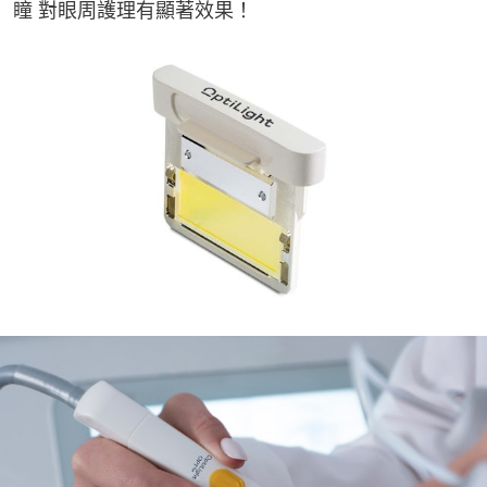
瞳 對眼周護理有顯著效果！