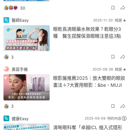
30
醫師Easy
2025-11-20
精選 ★
眼乾長滴眼藥水無效果？乾眼分3
種 醫生提醒保濕眼睛注意這3點
3
美容手帳
2025-08-28
精選 ★
眼影盤推薦2025｜放大雙眼的眼妝
畫法＋7大實用眼影：&be、MUJI
3
健康Easy
2025-09-09
特約內容
清晰眼科奪「卓越ICL 植入式隱形