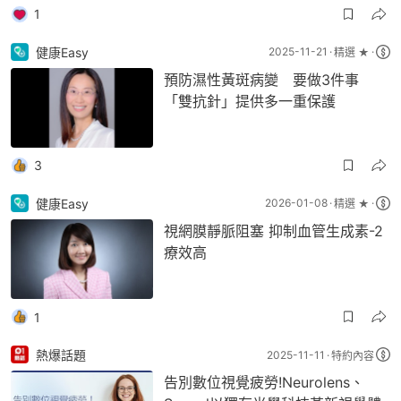
1
健康Easy
2025-11-21
精選 ★
預防濕性黃斑病變 要做3件事
「雙抗針」提供多一重保護
3
健康Easy
2026-01-08
精選 ★
視網膜靜脈阻塞 抑制血管生成素-2
療效高
1
熱爆話題
2025-11-11
特約內容
告別數位視覺疲勞!Neurolens、