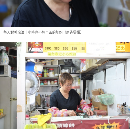
每天對著滾油十小時也不怨辛苦的肥姐（周詠雯攝）