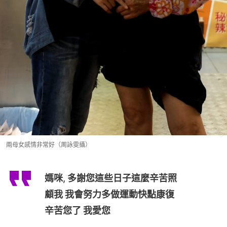
兩母女感情非常好（周詠雯攝）
媽咪, 多謝您這些日子這麼辛苦照
顧我 我會努力多做運動快點康復
辛苦您了 我愛您