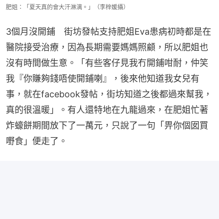
肥姐：「夏天真的會大汗淋漓。」（李梓媛攝）
3個月沒開鋪　街坊發帖支持肥姐Eva患病初時都是在
醫院接受治療，因為長期需要媽媽照顧，所以肥姐也
沒有時間做生意。「有些客仔見我冇開鋪咁耐，仲笑
我『你賺夠錢唔使開鋪喇』，後來他知道我女兒有
事，就在facebook發帖，街坊知道之後都過來幫我，
真的很溫暖」。有人還特地在九龍過來，在肥姐忙著
炸蠔餅期間放下了一萬元，只說了一句「畀你個囡買
嘢食」便走了。