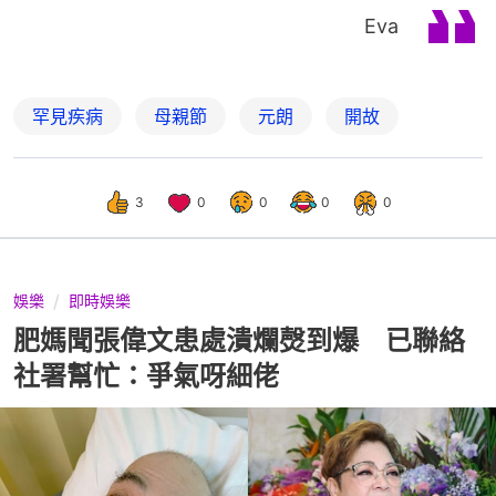
Eva
罕見疾病
母親節
元朗
開故
3
0
0
0
0
娛樂
即時娛樂
肥媽聞張偉文患處潰爛㷫到爆 已聯絡
社署幫忙：爭氣呀細佬