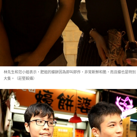
林先生和范小姐表示，肥姐的蠔餅因為即叫即炸，非常新鮮和脆，而且蠔也是特別
大隻。（莊堅毅攝）