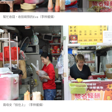
幫忙收錢，收拾碗筷的Eva（李梓媛攝）
兩母女「拍住上」（李梓媛攝）