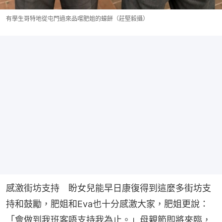
有學生哥特地從屯門過來品嚐肥姐的蠔餅（莊堅毅攝）
感激街坊支持　盼女兒能早日康復得到這麼多街坊支
持和鼓勵，肥姐和Eva也十分感激大家，肥姐更說：
「會做到我班客唔支持我為止。」母親節即將來臨，