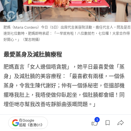
肥媽（Maria Cordero）今日（5日）出席代言美容院活動，擔任代言人，問及是否
達到七位數時，肥媽即時承認：「一早就有啦！八位數就冇，七位囉！大家合作得
好開心。」（葉志明攝）
最愛蒸身及減肚腩療程
肥媽直言「女人邊個唔貪靚」，她平日最喜愛做「蒸
身」及減肚腩的美容療程：「最喜歡有兩樣，一個係
蒸身，令我生陳代謝好；仲有一個係秘密，佢搵部機
擺喺我肚上，我唔使做仰臥起坐，個肚腩都會細！同
埋佢哋亦幫我改善咗靜脈曲張嘅問題。」
3
在Google
追蹤《香港01》