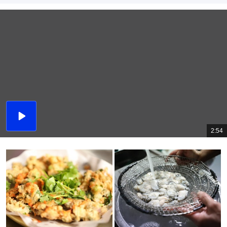
播
放
2:54
總
影
共
片
時
間