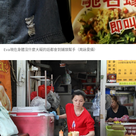
Eva現在身體沒什麼大礙的話都會到鋪頭幫手（周詠雯攝）