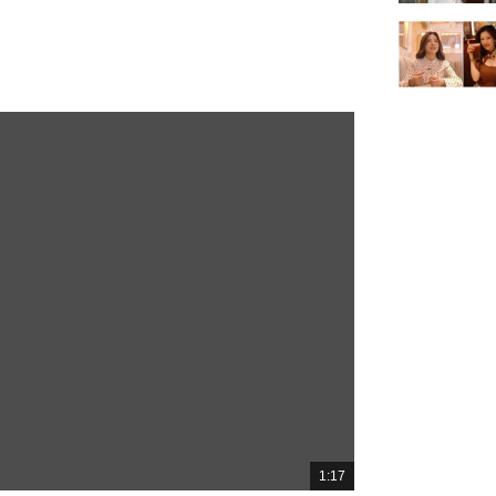

1:17
總
共