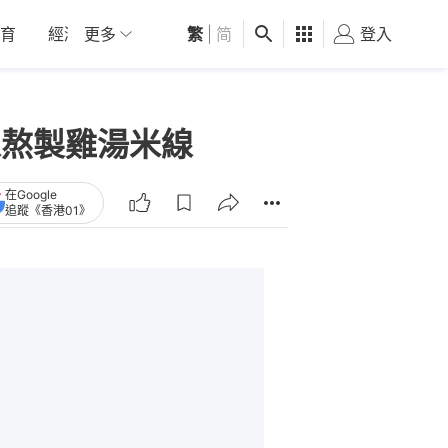
育
經濟
更多
01深圳
繁
觀點
|
简
健康
好食玩飛
登入
女
家熬製雞湯米線
在Google
追蹤《香港01》