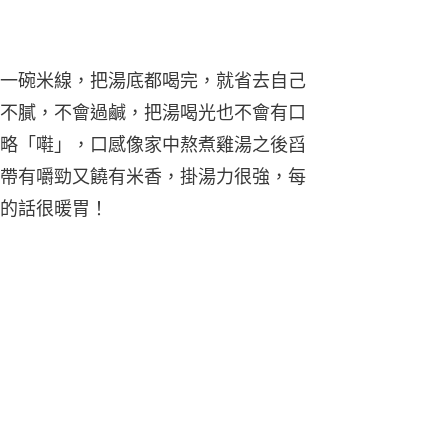
一碗米線，把湯底都喝完，就省去自己
不膩，不會過鹹，把湯喝光也不會有口
略「嚡」，口感像家中熬煮雞湯之後舀
帶有嚼勁又饒有米香，掛湯力很強，每
的話很暖胃！