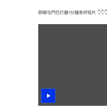
即睇屯門巴打廳1分鐘食評短片 👇👇
播
放
影