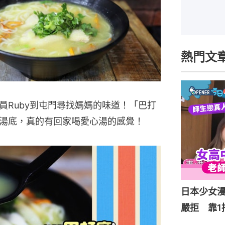
熱門文
員Ruby到屯門尋找媽媽的味道！「巴打
湯底，真的有回家喝愛心湯的感覺！
日本少女
嚴拒 靠1