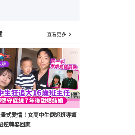
章
查看更多
漫畫式愛情！女高中生倒追班導遭
招逆轉娶回家