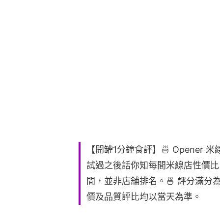
片
【開罐1分鐘食評】🍜 Opener
試過之後話你知每間米線店性價比。
間，並非店舖排名。🍜 評分滿分
價及品質評比均以當天為準。