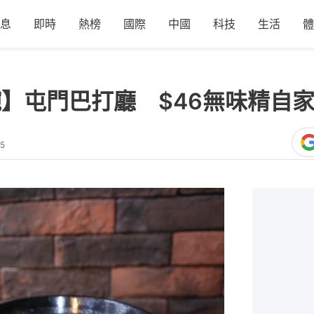
息
即時
熱榜
國際
中國
科技
生活
體
7碗】屯門巴打廳 $46無味精自
25