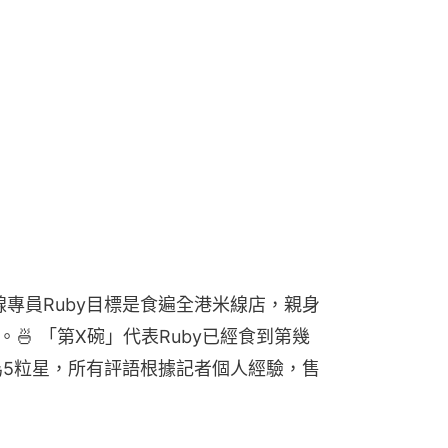
時
間
 米線專員Ruby目標是食遍全港米線店，親身
🍜 「第X碗」代表Ruby已經食到第幾
為5粒星，所有評語根據記者個人經驗，售