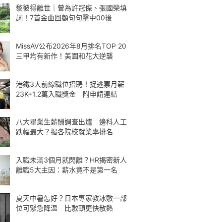
黎彼得離世｜曾為許冠傑、張國榮填
詞！7首金曲回顧句句擊中00後
MissAV公布2026年8月排名TOP 20
三甲均有新作！美園和花大逆襲
港鐵3大前線職位招聘！捉逃票月薪
23K+1.2萬入職獎金 附申請連結
八大畢業生薪酬調查出爐 邊科人工
跌幅最大？揭各院校就業率排名
入職未滿3個月就閃離？HR揭密新人
離職5大主因：薪水竟不是第一名
夏天中暑怎好？日本專家教冰敷一部
位可緊急降温 比敷頸更快散熱