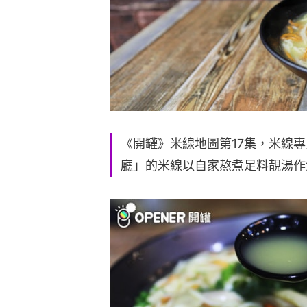
《開罐》米線地圖第17集，米線專
廳」的米線以自家熬煮足料靚湯作