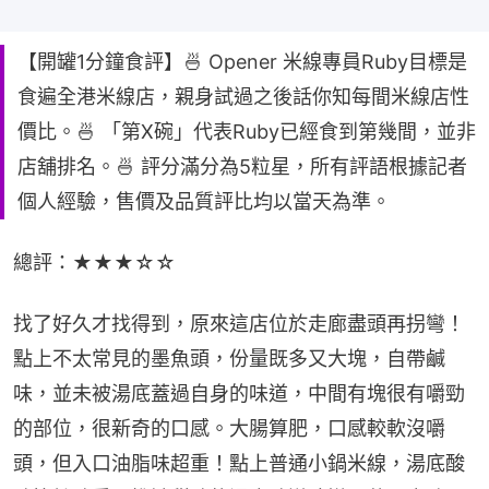
【開罐1分鐘食評】🍜 Opener 米線專員Ruby目標是
食遍全港米線店，親身試過之後話你知每間米線店性
價比。🍜 「第X碗」代表Ruby已經食到第幾間，並非
店舖排名。🍜 評分滿分為5粒星，所有評語根據記者
個人經驗，售價及品質評比均以當天為準。
總評：★★★☆☆
找了好久才找得到，原來這店位於走廊盡頭再拐彎！
點上不太常見的墨魚頭，份量既多又大塊，自帶鹹
味，並未被湯底蓋過自身的味道，中間有塊很有嚼勁
的部位，很新奇的口感。大腸算肥，口感較軟沒嚼
頭，但入口油脂味超重！點上普通小鍋米線，湯底酸