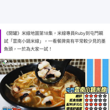
《開罐》米線地圖第18集，米線專員Ruby到屯門親
試「雲南小鍋米線」，一看餐牌竟有平常較少見的墨
魚頭，一於為大家一試！