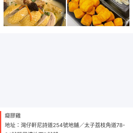
癡膠雞
地址：灣仔軒尼詩道254號地舖／太子荔枝角道78-