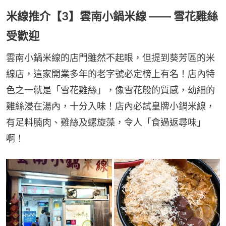
米線推介【3】雲南小鍋米線 —— 雪花雞絲
受歡迎
雲南小鍋米線的店門雖然不起眼，但提到葵芳區的米
線店，這家開業多年的老字號必定榜上有名！店內特
色之一就是「雪花雞絲」，像雪花般的質感，幼細的
雞絲浸在湯內，十分入味！店內必試皇牌小鍋米線，
有足料腩肉、雞絲及螺旋藻，令人「食過返尋味」
啊！