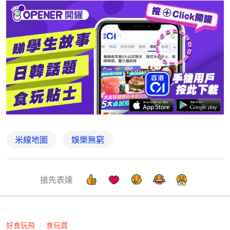
米線地圖
娛樂無窮
搶先表達
好食玩飛
食玩買