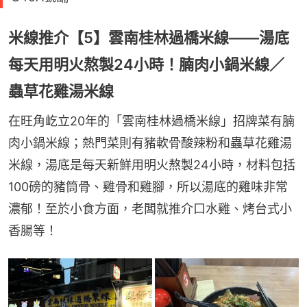
米線推介【5】雲南桂林過橋米線——湯底
每天用明火熬製24小時！腩肉小鍋米線／
蟲草花雞湯米線
在旺角屹立20年的「雲南桂林過橋米線」招牌菜有腩
肉小鍋米線；熱門菜則有豬軟骨酸辣粉和蟲草花雞湯
米線，湯底是每天新鮮用明火熬製24小時，材料包括
100磅的豬筒骨、雞骨和雞腳，所以湯底的雞味非常
濃郁！至於小食方面，老闆就推介口水雞、烤台式小
香腸等！