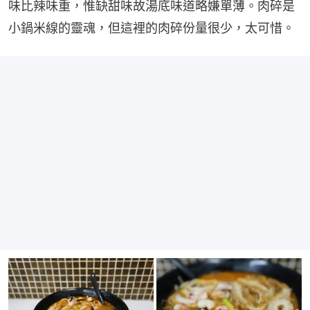
味比辣味重，惟缺甜味故湯底味道略嫌單薄。肉碎是
小鍋米線的靈魂，但這裡的肉碎份量很少，太可惜。