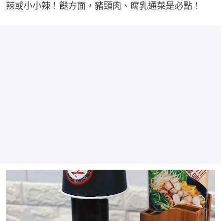
辣或小小辣！餸方面，豬頸肉、腐乳通菜是必點！