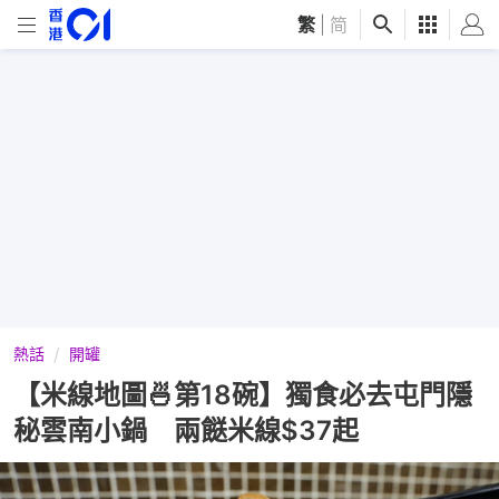
繁
|
简
熱話
開罐
【米線地圖🍜第18碗】獨食必去屯門隱
秘雲南小鍋 兩餸米線$37起