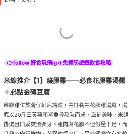
👉follow 好食玩飛ig ✈️免費睇旅遊飲食攻略
米線推介【1】癡膠雞——必食花膠雞湯麵
＋必點金磚豆腐
癡膠雞位於灣仔軒尼詩道，主打養生花膠雞湯麵，湯
底以20斤三黃雞和鯊魚骨熬製而成，滋補美味，米線
掛湯且口感爽滑彈牙。雞肉與花膠不但份量十足，而
且雞肉肉質鮮嫩、花膠軟糯爽口。另外餐廳亦有多款