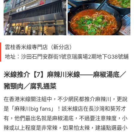
雲桂香米線專門店（新分店）
地址：沙田石門安群街1號京瑞廣場2期地下G38號舖
米線推介【7】麻辣川米線——麻椒湯底／
豬頸肉／腐乳通菜
在香港米線關注組中，不少網民都推介麻辣川，更說
是「麻辣川big fans」！該米線店在長沙灣和葵芳才
有，他們最出名就是麻椒湯底，不過要注意辣度，小
辣或以上程度是非常辣，如果怕太辣，建議點選最小