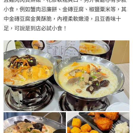
小食，例如蟹肉忌廉餅、金磚豆腐、椒鹽粟米等，其
中金磚豆腐金黄酥脆，內裡柔軟嫩滑，且豆香味十
足，可說是到店必試小食！