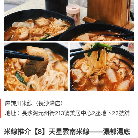
麻辣川米線（長沙灣店）
地址：長沙灣元州街213號美居中心2座地下22號舖
米線推介【8】天星雲南米線——濃郁湯底