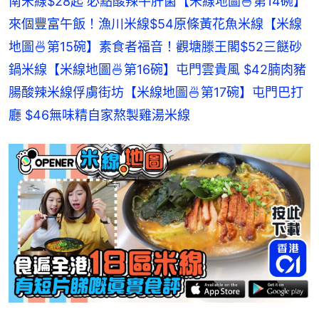
南米線$28起 必點酸辣牛肝菌
【米線地圖🍜第14碗】
來個豐富午飯！漁川米線$54原條黃花魚米線
【米線
地圖🍜第15碗】素食者福音！觀塘滕王閣$52三餸砂
鍋米線
【米線地圖🍜第16碗】屯門雲貴風 $42腩肉豬
腸酸辣米線俘虜街坊
【米線地圖🍜第17碗】屯門巴打
廳 $46無味精自家熬製雞湯米線