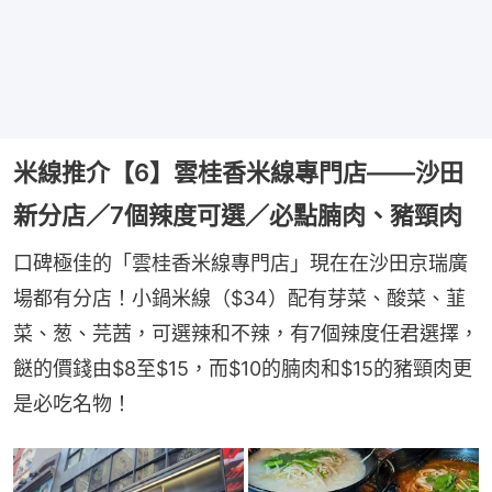
米線推介【6】雲桂香米線專門店——沙田
新分店／7個辣度可選／必點腩肉、豬頸肉
口碑極佳的「雲桂香米線專門店」現在在沙田京瑞廣
場都有分店！小鍋米線（$34）配有芽菜、酸菜、韮
菜、葱、芫茜，可選辣和不辣，有7個辣度任君選擇，
餸的價錢由$8至$15，而$10的腩肉和$15的豬頸肉更
是必吃名物！