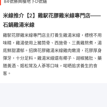
84號勝興樓地下D號舖
米線推介【2】雞駅花膠雞米線專門店——
石鍋雞湯米線
雞駅花膠雞米線專門店主打養生雞湯米線，標榜不用
味精，雞湯使用上豬筒骨、西施骨、三黃雞熬煮，湯
底鮮甜濃郁。招牌花膠雞湯米線雞肉嫩滑，花膠厚身
彈牙，十分足料。雞湯米線還有椰子、胡椒豬肚、藥
膳黃酒、姬松茸及人蔘等口味，啱晒追求養生的食
客。