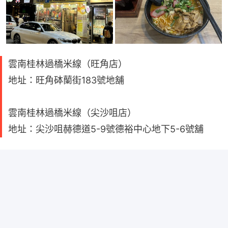
雲南桂林過橋米線（旺角店）
地址：旺角砵蘭街183號地舖
雲南桂林過橋米線（尖沙咀店）
地址：尖沙咀赫德道5-9號德裕中心地下5-6號舖