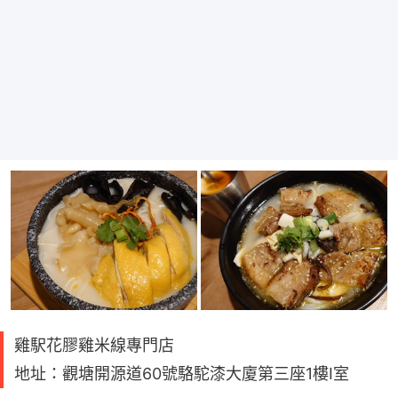
雞駅花膠雞米線專門店
地址：觀塘開源道60號駱駝漆大廈第三座1樓I室