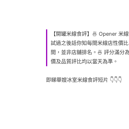
【開罐米線食評】🍜 Opener 
試過之後話你知每間米線店性價比。
間，並非店舖排名。🍜 評分滿分
價及品質評比均以當天為準。
即睇華嫂冰室米線食評短片 👇👇👇