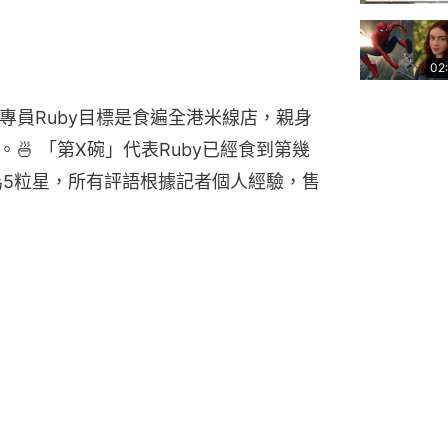
02
米線專員Ruby目標是食遍全港米線店，親身
🍜 「第X碗」代表Ruby已經食到第幾
為5粒星，所有評語根據記者個人經驗，售