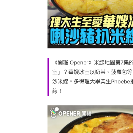
《開罐 Opener》米線地圖第7集
室」？華嫂冰室以奶茶、菠蘿包等
沙米線。多得理大畢業生Phoebe
線！