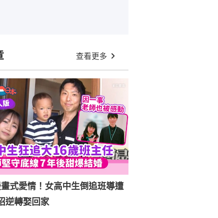
章
查看更多
漫畫式愛情！女高中生倒追班導遭
招逆轉娶回家