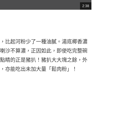
2:38
總
共
時
間
，比起河粉少了一種油膩。湯底椰香濃
喇沙不算濃，正因如此，即使吃完整碗
點睛的正是豬扒！豬扒大大塊之餘，外
，亦能吃出未加大量「鬆肉粉」！