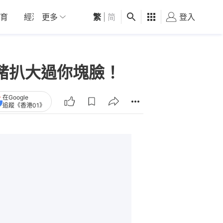
育
經濟
更多
01深圳
繁
觀點
|
简
健康
好食玩飛
登入
女
 豬扒大過你塊臉！
在Google
追蹤《香港01》