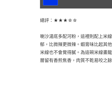
放
影
片
總評：★★★☆☆
喇沙湯底多配河粉，這裡則配上米線
郁，比微辣更微辣。蝦膏味比起其他
米線也不會覺得膩。為這碗米線畫龍
層留有香煎焦香，肉質不乾易咬之餘