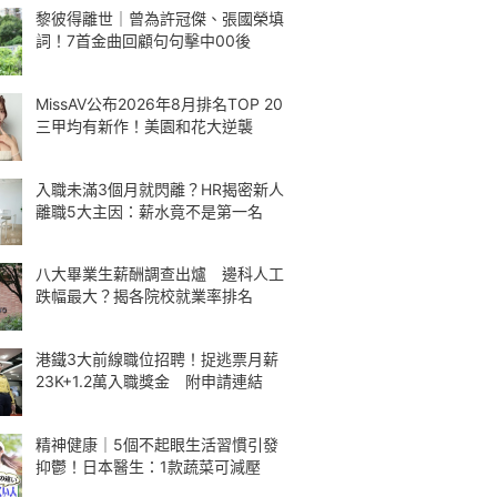
黎彼得離世｜曾為許冠傑、張國榮填
詞！7首金曲回顧句句擊中00後
MissAV公布2026年8月排名TOP 20
三甲均有新作！美園和花大逆襲
入職未滿3個月就閃離？HR揭密新人
離職5大主因：薪水竟不是第一名
八大畢業生薪酬調查出爐 邊科人工
跌幅最大？揭各院校就業率排名
港鐵3大前線職位招聘！捉逃票月薪
23K+1.2萬入職獎金 附申請連結
精神健康｜5個不起眼生活習慣引發
抑鬱！日本醫生：1款蔬菜可減壓