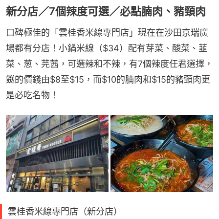
新分店／7個辣度可選／必點腩肉、豬頸肉
口碑極佳的「雲桂香米線專門店」現在在沙田京瑞廣
場都有分店！小鍋米線（$34）配有芽菜、酸菜、韮
菜、葱、芫茜，可選辣和不辣，有7個辣度任君選擇，
餸的價錢由$8至$15，而$10的腩肉和$15的豬頸肉更
是必吃名物！
雲桂香米線專門店（新分店）