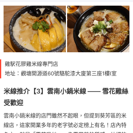
雞駅花膠雞米線專門店
地址：觀塘開源道60號駱駝漆大廈第三座1樓I室
米線推介【3】雲南小鍋米線 —— 雪花雞絲
受歡迎
雲南小鍋米線的店門雖然不起眼，但提到葵芳區的米
線店，這家開業多年的老字號必定榜上有名！店內特