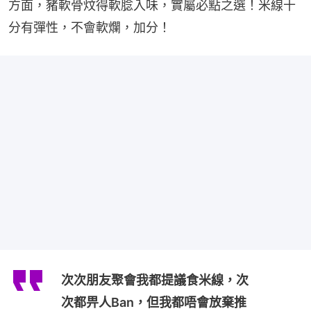
方面，豬軟骨炆得軟腍入味，實屬必點之選！米線十
分有彈性，不會軟爛，加分！
次次朋友聚會我都提議食米線，次
次都畀人Ban，但我都唔會放棄推