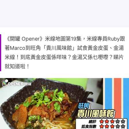
《開罐 Opener》米線地圖第19集，米線專員Ruby跟
著Marco到旺角「貴川風味館」試食黃金皮蛋、金湯
米線！到底黃金皮蛋係咩味？金湯又係乜嘢嚟？睇片
就知道啦！