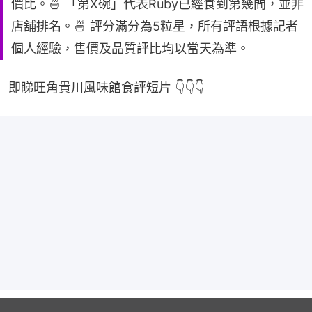
價比。🍜 「第X碗」代表Ruby已經食到第幾間，並非
店舖排名。🍜 評分滿分為5粒星，所有評語根據記者
個人經驗，售價及品質評比均以當天為準。
即睇旺角貴川風味館食評短片 👇👇👇