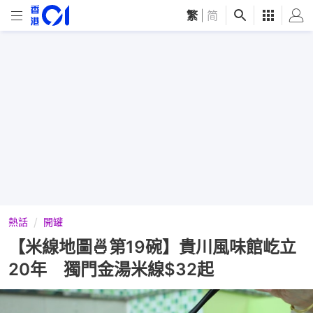
繁
|
简
熱話
開罐
【米線地圖🍜第19碗】貴川風味館屹立
20年 獨門金湯米線$32起