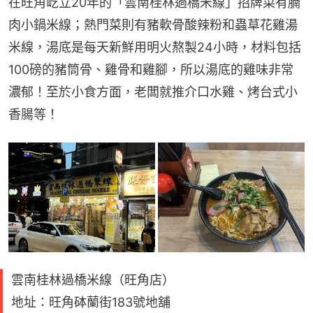
在旺角屹立20年的「雲南桂林過橋米線」招牌菜有腩
肉小鍋米線；熱門菜則有豬軟骨酸辣粉和蟲草花雞湯
米線，湯底是每天新鮮用明火熬製24小時，材料包括
100磅的豬筒骨、雞骨和雞腳，所以湯底的雞味非常
濃郁！至於小食方面，老闆就推介口水雞、烤台式小
香腸等！
雲南桂林過橋米線（旺角店）
地址：旺角砵蘭街183號地舖