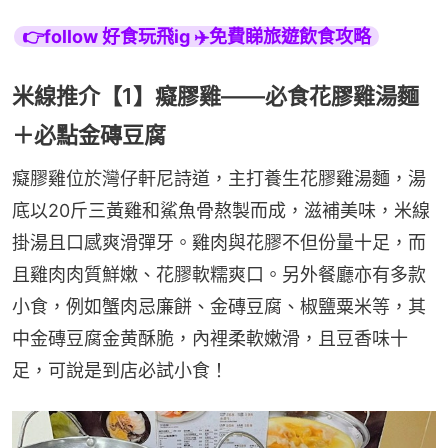
👉follow 好食玩飛ig ✈️免費睇旅遊飲食攻略
米線推介【1】癡膠雞——必食花膠雞湯麵
＋必點金磚豆腐
癡膠雞位於灣仔軒尼詩道，主打養生花膠雞湯麵，湯
底以20斤三黃雞和鯊魚骨熬製而成，滋補美味，米線
掛湯且口感爽滑彈牙。雞肉與花膠不但份量十足，而
且雞肉肉質鮮嫩、花膠軟糯爽口。另外餐廳亦有多款
小食，例如蟹肉忌廉餅、金磚豆腐、椒鹽粟米等，其
中金磚豆腐金黄酥脆，內裡柔軟嫩滑，且豆香味十
足，可說是到店必試小食！