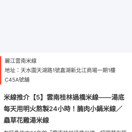
麗江雲南米線
地址：天水圍天湖路1號嘉湖新北江商場一期1樓
C45A號舖
米線推介【5】雲南桂林過橋米線——湯底
每天用明火熬製24小時！腩肉小鍋米線／
蟲草花雞湯米線