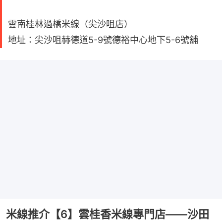
雲南桂林過橋米線（尖沙咀店）
地址：尖沙咀赫德道5-9號德裕中心地下5-6號舖
米線推介【6】雲桂香米線專門店——沙田