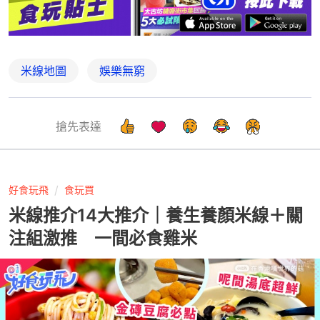
米線地圖
娛樂無窮
搶先表達
好食玩飛
食玩買
米線推介14大推介｜養生養顏米線＋關
注組激推 一間必食雞米