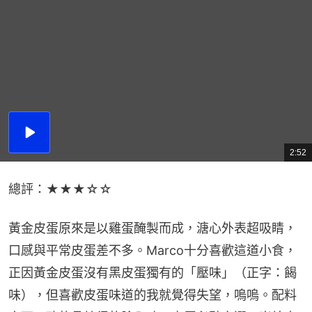
播
放
2:52
總
影
共
片
時
間
總評：★★★☆☆
黃金皮蛋原來是以雞蛋醃製而成，溏心外表超吸睛，
口感與平常皮蛋差不多。Marco十分喜歡這道小食，
正因黃金皮蛋沒有黑皮蛋獨有的「壓味」（正字：餲
味），但喜歡皮蛋味道的我就覺得失望，嗚嗚。配料