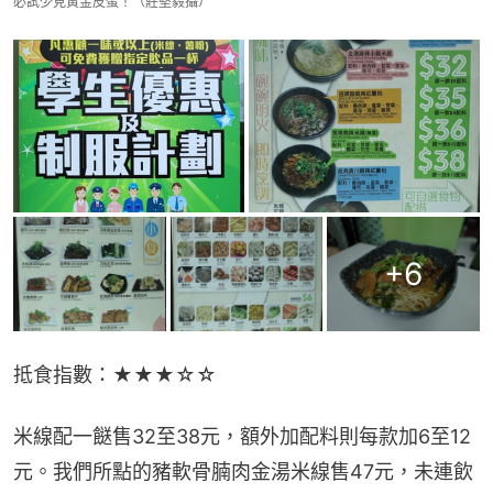
必試少見黃金皮蛋！（莊堅毅攝）
+
6
抵食指數：★★★☆☆
米線配一餸售32至38元，額外加配料則每款加6至12
元。我們所點的豬軟骨腩肉金湯米線售47元，未連飲