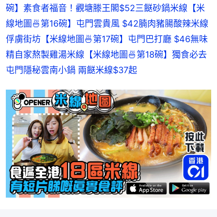
碗】素食者福音！觀塘滕王閣$52三餸砂鍋米線
【米
線地圖🍜第16碗】屯門雲貴風 $42腩肉豬腸酸辣米線
俘虜街坊
【米線地圖🍜第17碗】屯門巴打廳 $46無味
精自家熬製雞湯米線
【米線地圖🍜第18碗】獨食必去
屯門隱秘雲南小鍋 兩餸米線$37起