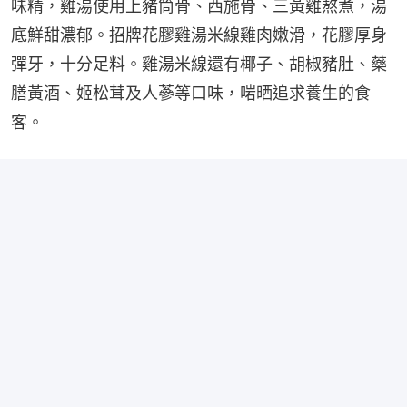
味精，雞湯使用上豬筒骨、西施骨、三黃雞熬煮，湯
底鮮甜濃郁。招牌花膠雞湯米線雞肉嫩滑，花膠厚身
彈牙，十分足料。雞湯米線還有椰子、胡椒豬肚、藥
膳黃酒、姬松茸及人蔘等口味，啱晒追求養生的食
客。