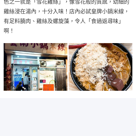
色之一就是「雪花雞絲」，像雪花般的質感，幼細的
雞絲浸在湯內，十分入味！店內必試皇牌小鍋米線，
有足料腩肉、雞絲及螺旋藻，令人「食過返尋味」
啊！