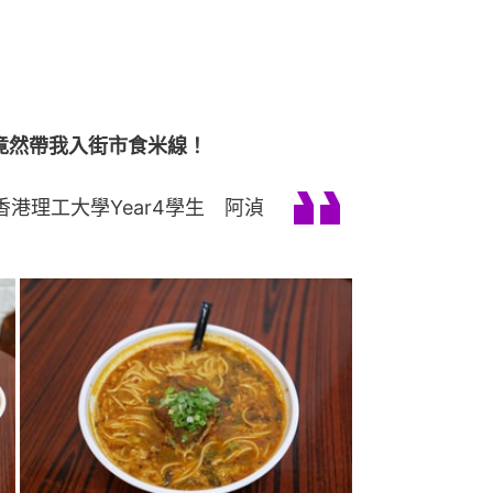
竟然帶我入街市食米線！
香港理工大學Year4學生 阿湞