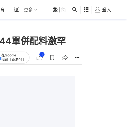
育
經濟
更多
01深圳
繁
觀點
|
简
健康
好食玩飛
登入
女
44單併配料激罕
1
在Google
追蹤《香港01》