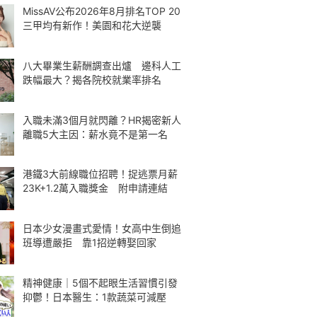
MissAV公布2026年8月排名TOP 20
三甲均有新作！美園和花大逆襲
八大畢業生薪酬調查出爐 邊科人工
跌幅最大？揭各院校就業率排名
入職未滿3個月就閃離？HR揭密新人
離職5大主因：薪水竟不是第一名
港鐵3大前線職位招聘！捉逃票月薪
23K+1.2萬入職獎金 附申請連結
日本少女漫畫式愛情！女高中生倒追
班導遭嚴拒 靠1招逆轉娶回家
精神健康｜5個不起眼生活習慣引發
抑鬱！日本醫生：1款蔬菜可減壓