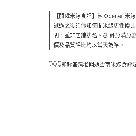
【開罐米線食評】🍜 Opener 
試過之後話你知每間米線店性價比。
間，並非店舖排名。🍜 評分滿分
價及品質評比均以當天為準。
👇👇👇即睇荃灣老闆娘雲南米線食評短片