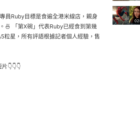
米線專員Ruby目標是食遍全港米線店，親身
02
🍜 「第X碗」代表Ruby已經食到第幾
為5粒星，所有評語根據記者個人經驗，售
👇👇👇