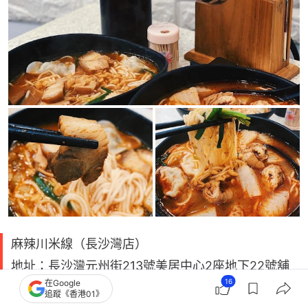
麻辣川米線（長沙灣店）
地址：長沙灣元州街213號美居中心2座地下22號舖
16
在Google
追蹤《香港01》
米線推介【8】天星雲南米線——濃郁湯底