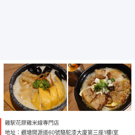
雞駅花膠雞米線專門店
地址：觀塘開源道60號駱駝漆大廈第三座1樓I室