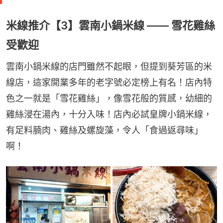
米線推介【3】雲南小鍋米線 —— 雪花雞絲
受歡迎
雲南小鍋米線的店門雖然不起眼，但提到葵芳區的米
線店，這家開業多年的老字號必定榜上有名！店內特
色之一就是「雪花雞絲」，像雪花般的質感，幼細的
雞絲浸在湯內，十分入味！店內必試皇牌小鍋米線，
有足料腩肉、雞絲及螺旋藻，令人「食過返尋味」
啊！