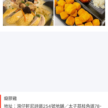
癡膠雞
地址：灣仔軒尼詩道254號地舖／太子荔枝角道78-