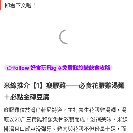
即看下文啦！
👉follow 好食玩飛ig ✈️免費睇旅遊飲食攻略
米線推介【1】癡膠雞——必食花膠雞湯麵
＋必點金磚豆腐
癡膠雞位於灣仔軒尼詩道，主打養生花膠雞湯麵，湯
底以20斤三黃雞和鯊魚骨熬製而成，滋補美味，米線
掛湯且口感爽滑彈牙。雞肉與花膠不但份量十足，而