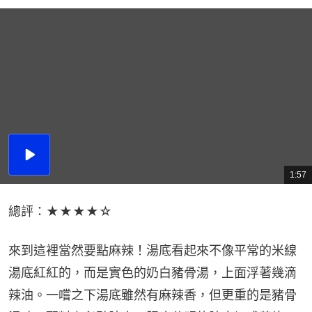
播
放
1:57
總
影
共
片
時
間
總評：★★★★☆
來到這裡當然要點麻辣！湯底看起來不像平常的米線
湯底紅紅的，而是實色的奶白豬骨湯，上面浮著幾滴
辣油。一嚐之下湯底雖然有麻辣香，但更重的是豬骨