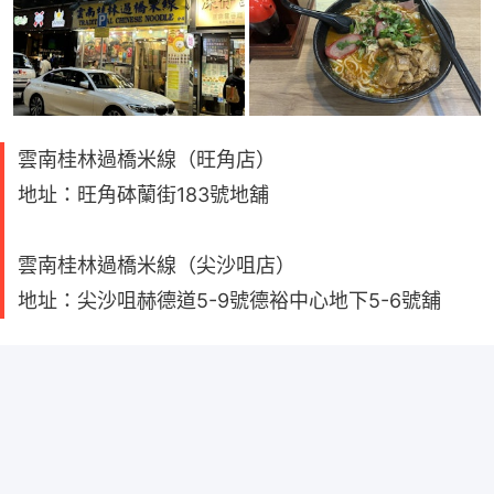
雲南桂林過橋米線（旺角店）
地址：旺角砵蘭街183號地舖
雲南桂林過橋米線（尖沙咀店）
地址：尖沙咀赫德道5-9號德裕中心地下5-6號舖