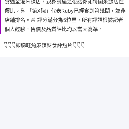
食遍全港米線店，親身試過之後話你知每間米線店性
價比。🍜 「第X碗」代表Ruby已經食到第幾間，並非
店舖排名。🍜 評分滿分為5粒星，所有評語根據記者
個人經驗，售價及品質評比均以當天為準。
👇👇👇即睇旺角麻辣妹食評短片👇👇👇