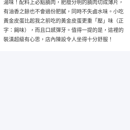
湯味！配料上必點腩肉，肥瘦分明的腩肉切成薄片，
有油香之餘也不會過份肥膩，同時不失鹵水味。小吃
黃金皮蛋比起我之前吃的黃金皮蛋更重「壓」味（正
字：餲味），而且口感彈牙。值得一提的是，這裡的
裝潢超級有心思，店內陳設令人坐得十分舒服！