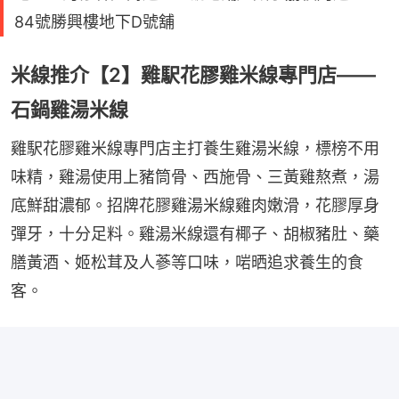
84號勝興樓地下D號舖
米線推介【2】雞駅花膠雞米線專門店——
石鍋雞湯米線
雞駅花膠雞米線專門店主打養生雞湯米線，標榜不用
味精，雞湯使用上豬筒骨、西施骨、三黃雞熬煮，湯
底鮮甜濃郁。招牌花膠雞湯米線雞肉嫩滑，花膠厚身
彈牙，十分足料。雞湯米線還有椰子、胡椒豬肚、藥
膳黃酒、姬松茸及人蔘等口味，啱晒追求養生的食
客。