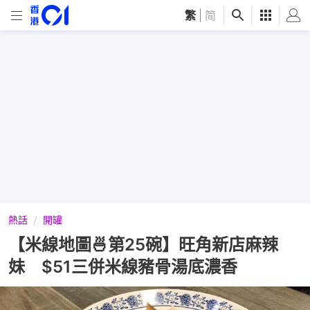
繁
|
简
熱話
開罐
【米線地圖🍜第25碗】旺角新店麻辣
妹 $51三併米線豬骨湯底濃香