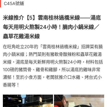
C45A號舖
米線推介【5】雲南桂林過橋米線——湯底
每天用明火熬製24小時！腩肉小鍋米線／
蟲草花雞湯米線
在旺角屹立20年的「雲南桂林過橋米線」招牌菜有腩
肉小鍋米線；熱門菜則有豬軟骨酸辣粉和蟲草花雞湯
米線，湯底是每天新鮮用明火熬製24小時，材料包括
100磅的豬筒骨、雞骨和雞腳，所以湯底的雞味非常
濃郁！至於小食方面，老闆就推介口水雞、烤台式小
香腸等！