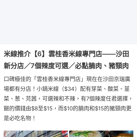
米線推介【6】雲桂香米線專門店——沙田
新分店／7個辣度可選／必點腩肉、豬頸肉
口碑極佳的「雲桂香米線專門店」現在在沙田京瑞廣
場都有分店！小鍋米線（$34）配有芽菜、酸菜、韮
菜、葱、芫茜，可選辣和不辣，有7個辣度任君選擇，
餸的價錢由$8至$15，而$10的腩肉和$15的豬頸肉更
是必吃名物！