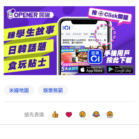
米線地圖
娛樂無窮
搶先表達