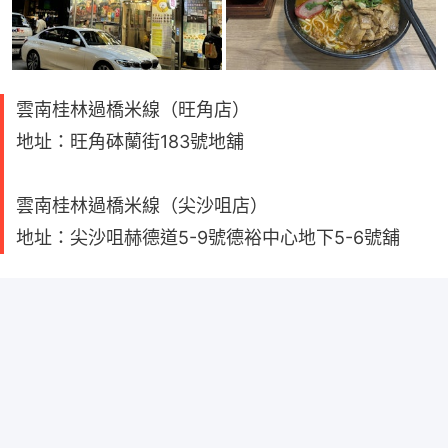
雲南桂林過橋米線（旺角店）
地址：旺角砵蘭街183號地舖
雲南桂林過橋米線（尖沙咀店）
地址：尖沙咀赫德道5-9號德裕中心地下5-6號舖