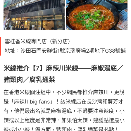
雲桂香米線專門店（新分店）
地址：沙田石門安群街1號京瑞廣場2期地下G38號舖
米線推介【7】麻辣川米線——麻椒湯底／
豬頸肉／腐乳通菜
在香港米線關注組中，不少網民都推介麻辣川，更說
是「麻辣川big fans」！該米線店在長沙灣和葵芳才
有，他們最出名就是麻椒湯底，不過要注意辣度，小
辣或以上程度是非常辣，如果怕太辣，建議點選最小
辣或小小辣！餸方面，豬頸肉、腐乳通菜是必點！