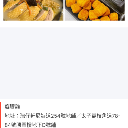
癡膠雞
地址：灣仔軒尼詩道254號地舖／太子荔枝角道78-
84號勝興樓地下D號舖