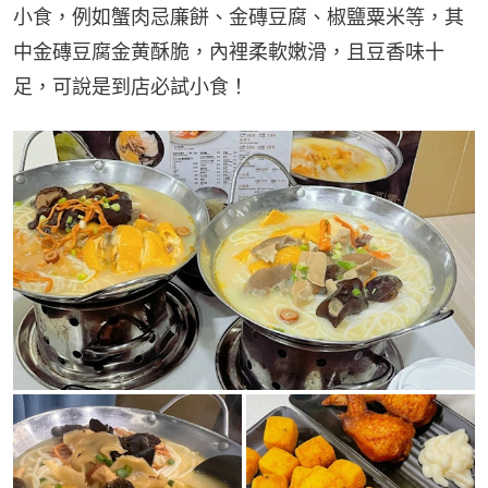
小食，例如蟹肉忌廉餅、金磚豆腐、椒鹽粟米等，其
中金磚豆腐金黄酥脆，內裡柔軟嫩滑，且豆香味十
足，可說是到店必試小食！