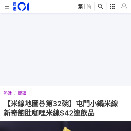
繁
|
简
熱話
開罐
【米線地圖🍜第32碗】屯門小鍋米線
新奇飽肚咖哩米線$42連飲品