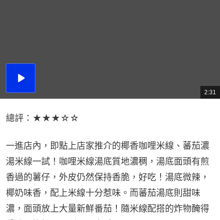
播
放
2:31
總
影
共
片
時
間
總評：★★★☆☆
一進店內，即點上店家推介的椰香咖哩米線、蕃茄濃
湯米線一試！咖哩米線湯底質地濃稠，湯底面頭有煎
香過的薯仔，外皮仍然保持香脆，好吃！湯底微辣，
椰奶味香，配上米線十分惹味。而蕃茄湯底則甜味
濃，面頭放上大量新鮮番茄！隨米線配搭的炸物醃得