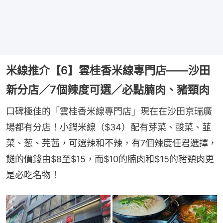
米線推介【6】雲桂香米線專門店——沙田
新分店／7個辣度可選／必點腩肉、豬頸肉
口碑極佳的「雲桂香米線專門店」現在在沙田京瑞廣
場都有分店！小鍋米線（$34）配有芽菜、酸菜、韮
菜、葱、芫茜，可選辣和不辣，有7個辣度任君選擇，
餸的價錢由$8至$15，而$10的腩肉和$15的豬頸肉更
是必吃名物！