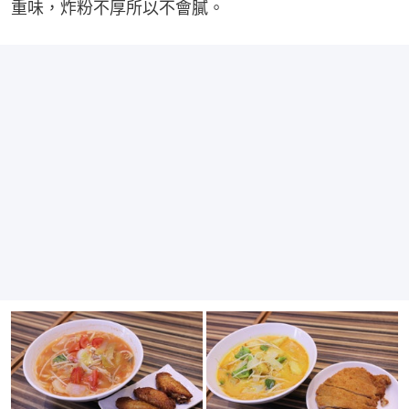
重味，炸粉不厚所以不會膩。