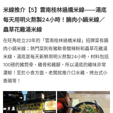
米線推介【5】雲南桂林過橋米線——湯底
每天用明火熬製24小時！腩肉小鍋米線／
蟲草花雞湯米線
在旺角屹立20年的「雲南桂林過橋米線」招牌菜有腩
肉小鍋米線；熱門菜則有豬軟骨酸辣粉和蟲草花雞湯
米線，湯底是每天新鮮用明火熬製24小時，材料包括
100磅的豬筒骨、雞骨和雞腳，所以湯底的雞味非常
濃郁！至於小食方面，老闆就推介口水雞、烤台式小
香腸等！