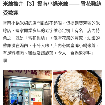
米線推介【3】雲南小鍋米線 —— 雪花雞絲
受歡迎
雲南小鍋米線的店門雖然不起眼，但提到葵芳區的米
線店，這家開業多年的老字號必定榜上有名！店內特
色之一就是「雪花雞絲」，像雪花般的質感，幼細的
雞絲浸在湯內，十分入味！店內必試皇牌小鍋米線，
有足料腩肉、雞絲及螺旋藻，令人「食過返尋味」
啊！