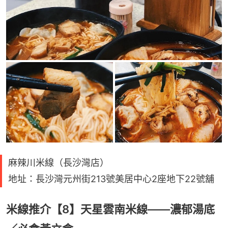
麻辣川米線（長沙灣店）
地址：長沙灣元州街213號美居中心2座地下22號舖
米線推介【8】天星雲南米線——濃郁湯底