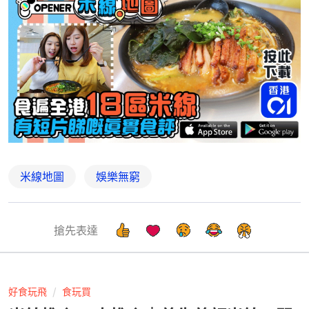
米線地圖
娛樂無窮
搶先表達
好食玩飛
食玩買