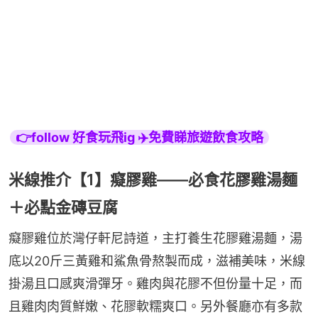
👉follow 好食玩飛ig ✈️免費睇旅遊飲食攻略
米線推介【1】癡膠雞——必食花膠雞湯麵
＋必點金磚豆腐
癡膠雞位於灣仔軒尼詩道，主打養生花膠雞湯麵，湯
底以20斤三黃雞和鯊魚骨熬製而成，滋補美味，米線
掛湯且口感爽滑彈牙。雞肉與花膠不但份量十足，而
且雞肉肉質鮮嫩、花膠軟糯爽口。另外餐廳亦有多款