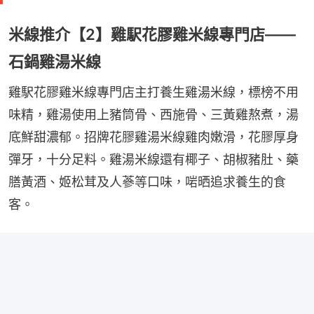
米線推介【2】雞駅花膠雞米線專門店——
石鍋雞湯米線
雞駅花膠雞米線專門店主打養生雞湯米線，標榜不用
味精，雞湯使用上豬筒骨、西施骨、三黃雞熬煮，湯
底鮮甜濃郁。招牌花膠雞湯米線雞肉嫩滑，花膠厚身
彈牙，十分足料。雞湯米線還有椰子、胡椒豬肚、藥
膳黃酒、姬松茸及人蔘等口味，啱晒追求養生的食
客。