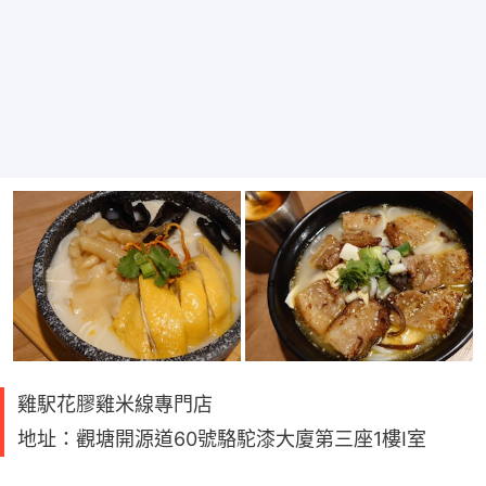
雞駅花膠雞米線專門店
地址：觀塘開源道60號駱駝漆大廈第三座1樓I室