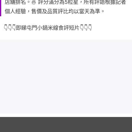
店舖排名。🍜 評分滿分為5粒星，所有評語根據記者
個人經驗，售價及品質評比均以當天為準。
👇👇👇即睇屯門小鍋米線食評短片👇👇👇