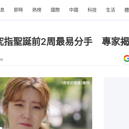
息
即時
熱榜
國際
中國
科技
生活
體
研究指聖誕前2周最易分手 專家
56