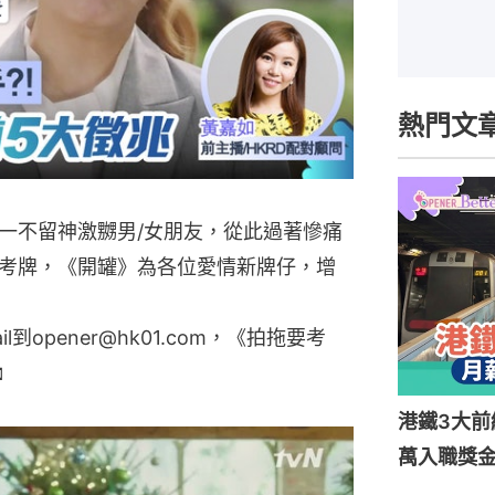
熱門文
一不留神激嬲男/女朋友，從此過著慘痛
考牌，《開罐》為各位愛情新牌仔，增
到opener@hk01.com，《拍拖要考

港鐵3大前
萬入職獎