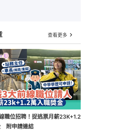
章
查看更多
線職位招聘！捉逃票月薪23K+1.2
金 附申請連結