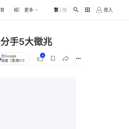
育
經濟
更多
01深圳
繁
觀點
|
简
健康
好食玩飛
登入
女
揭分手5大徵兆
4
在Google
追蹤《香港01》