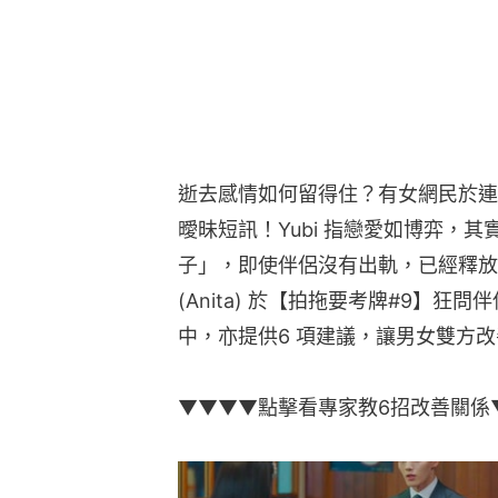
逝去感情如何留得住？有女網民於連
曖昧短訊！Yubi 指戀愛如博弈，
子」，即使伴侶沒有出軌，已經釋放
(Anita) 於【拍拖要考牌#9】狂
中，亦提供6 項建議，讓男女雙方
▼▼▼▼點擊看專家教6招改善關係