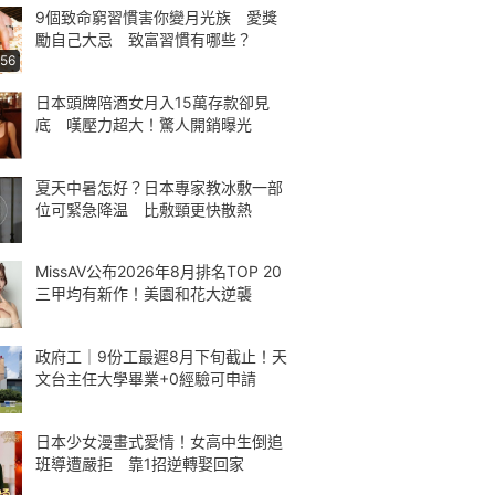
9個致命窮習慣害你變月光族 愛獎
勵自己大忌 致富習慣有哪些？
:56
日本頭牌陪酒女月入15萬存款卻見
底 嘆壓力超大！驚人開銷曝光
夏天中暑怎好？日本專家教冰敷一部
位可緊急降温 比敷頸更快散熱
MissAV公布2026年8月排名TOP 20
三甲均有新作！美園和花大逆襲
政府工｜9份工最遲8月下旬截止！天
文台主任大學畢業+0經驗可申請
日本少女漫畫式愛情！女高中生倒追
班導遭嚴拒 靠1招逆轉娶回家