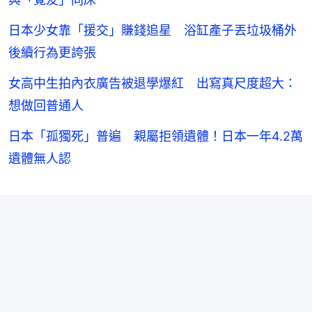
日本少女靠「援交」賺錢追星 浴缸產子丟垃圾桶外
後續行為更誇張
女高中生拍內衣廣告被退學爆紅 出寫真尺度超大：
想做回普通人
日本「孤獨死」普遍 親屬拒領遺體！日本一年4.2萬
遺體無人認