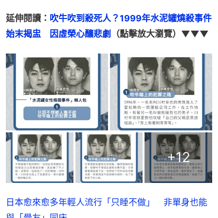
延伸閱讀：
吹牛吹到殺死人？1999年水泥罐燒殺事件
始末揭盅　因虛榮心釀悲劇
（點擊放大瀏覽）▼▼▼
+
12
日本愈來愈多年輕人流行「只睡不做」 非單身也能
與「覺友」同床