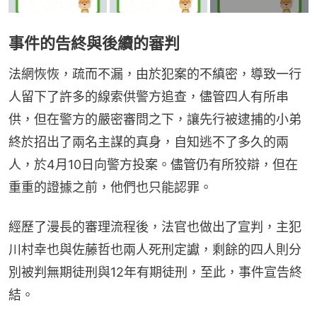
事件的告終與後續的審判
法網恢恢，疏而不漏，由於犯案的不縝密，導致一行
人留下了許多的線索供警方追查，儘管四人有所串
供，但在警方的嚴密審問之下，讓先行被逮捕的小弟
終於招出了兩名主謀的真身，自知逃不了多久的兩
人，於4月10日向警方投案。儘管仍有所狡辯，但在
重重的證據之前，他們也只能認罪。
經歷了漫長的審理流程後，法官也做出了宣判，主犯
川村幸也與佐藤哲也兩人死刑定讞，剩餘的四人則分
別被判無期徒刑與12年有期徒刑，至此，事件宣告終
結。