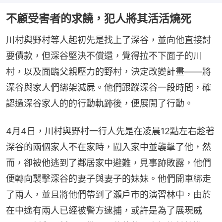
不顧受害者的求饒，犯人將其活活燒死
川村與野村等人起初先是找上了深谷，並向他直接討
要債款，但深谷堅決不償還，覺得拉不下面子的川
村，以及面臨父親壓力的野村，決定改變計畫——將
深谷與家人們綁架滅屍。他們跟蹤深谷一段時間，確
認過深谷家人的的行動軌跡後，便展開了行動。
4月4日，川村與野村一行人先是在凌晨12點左右趁著
深谷的兩個家人不在家時，闖入家中並襲擊了他，然
而，卻被他逃到了鄰居家中避難，見事跡敗露，他們
便轉向襲擊深谷的妻子與妻子的妹妹。他們開車綁走
了兩人，並且將他們帶到了瀨戶市的演習林中，由於
在中途有兩人已經被警方逮捕，或許是為了展現威