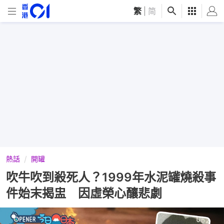
繁
|
简
熱話
開罐
吹牛吹到殺死人？1999年水泥罐燒殺事
件始末揭盅 因虛榮心釀悲劇