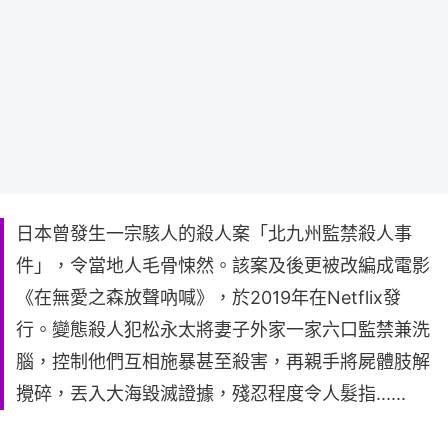
日本曾發生一宗駭人的殺人案「北九州監禁殺人事
件」，令當地人毛骨悚然。該案及後更被改編成電影
《在無愛之森放聲吶喊》，於2019年在Netflix發
行。變態殺人犯松永太將妻子外家一家六口監禁兼洗
腦，控制他們互相施暴甚至殺害，再親手將屍體肢解
攪碎，丟入大海毀滅證據，殘忍程度令人髮指......