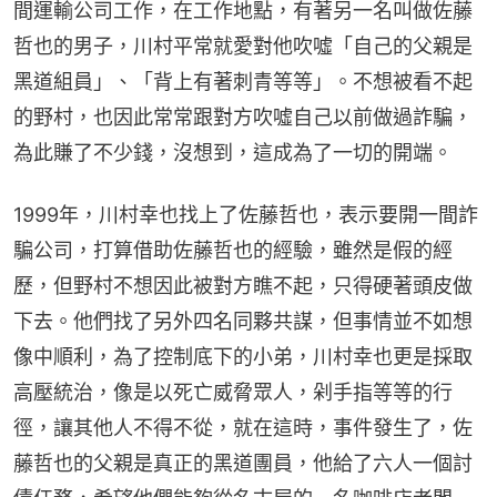
間運輸公司工作，在工作地點，有著另一名叫做佐藤
哲也的男子，川村平常就愛對他吹噓「自己的父親是
黑道組員」、「背上有著刺青等等」。不想被看不起
的野村，也因此常常跟對方吹噓自己以前做過詐騙，
為此賺了不少錢，沒想到，這成為了一切的開端。
1999年，川村幸也找上了佐藤哲也，表示要開一間詐
騙公司，打算借助佐藤哲也的經驗，雖然是假的經
歷，但野村不想因此被對方瞧不起，只得硬著頭皮做
下去。他們找了另外四名同夥共謀，但事情並不如想
像中順利，為了控制底下的小弟，川村幸也更是採取
高壓統治，像是以死亡威脅眾人，剁手指等等的行
徑，讓其他人不得不從，就在這時，事件發生了，佐
藤哲也的父親是真正的黑道團員，他給了六人一個討