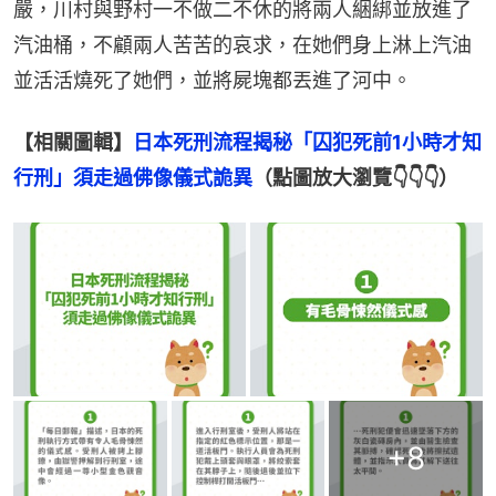
嚴，川村與野村一不做二不休的將兩人綑綁並放進了
汽油桶，不顧兩人苦苦的哀求，在她們身上淋上汽油
並活活燒死了她們，並將屍塊都丟進了河中。
【相關圖輯】
日本死刑流程揭秘「囚犯死前1小時才知
行刑」須走過佛像儀式詭異
（點圖放大瀏覽👇👇👇）
+
8