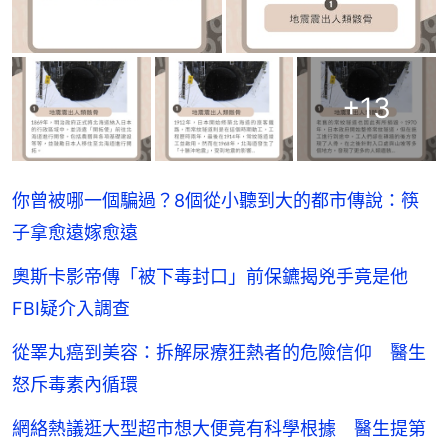
+
13
你曾被哪一個騙過？8個從小聽到大的都市傳說：筷
子拿愈遠嫁愈遠
奧斯卡影帝傳「被下毒封口」前保鑣揭兇手竟是他
FBI疑介入調查
從睪丸癌到美容：拆解尿療狂熱者的危險信仰 醫生
怒斥毒素內循環
網絡熱議逛大型超市想大便竟有科學根據 醫生提第