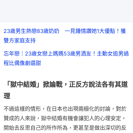
23歲男生熱戀83歲奶奶 一見鍾情讚她1大優點！獲
雙方家庭支持
忘年戀｜23歲女戀上媽媽53歲男酒友！主動女追男過
程比偶像劇還甜
「獄中結婚」掀論戰，正反方說法各有其道
理
不過這樣的情形，在日本也出現兩極化的討論，對於
贊成的人來說，獄中結婚有機會讓犯人的心理安定，
開始去反思自己的所作所為，更甚至是做出深切的反