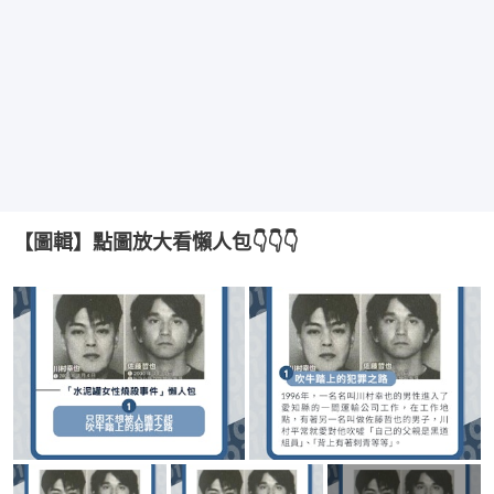
【圖輯】點圖放大看懶人包👇👇👇