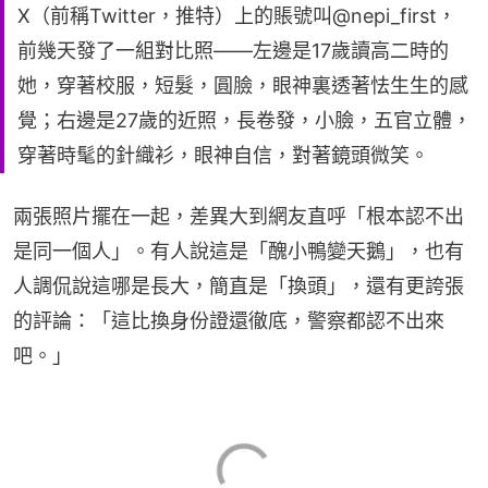
X（前稱Twitter，推特）上的賬號叫@nepi_first，
前幾天發了一組對比照——左邊是17歲讀高二時的
她，穿著校服，短髮，圓臉，眼神裏透著怯生生的感
覺；右邊是27歲的近照，長卷發，小臉，五官立體，
穿著時髦的針織衫，眼神自信，對著鏡頭微笑。
兩張照片擺在一起，差異大到網友直呼「根本認不出
是同一個人」。有人說這是「醜小鴨變天鵝」，也有
人調侃說這哪是長大，簡直是「換頭」，還有更誇張
的評論：「這比換身份證還徹底，警察都認不出來
吧。」