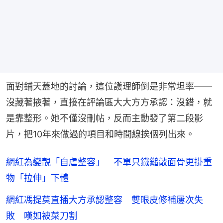
面對鋪天蓋地的討論，這位護理師倒是非常坦率——
沒藏著掖著，直接在評論區大大方方承認：沒錯，就
是靠整形。她不僅沒刪帖，反而主動發了第二段影
片，把10年來做過的項目和時間線挨個列出來。
網紅為變靚「自虐整容」 不單只鐵鎚敲面骨更掛重
物「拉伸」下體
網紅馮提莫直播大方承認整容 雙眼皮修補屢次失
敗 嘆如被菜刀割