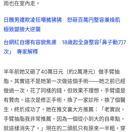
雨也在室內走。
日醜男遭欺凌狂嘲豬狒狒 怒砸百萬円整容兼操肌
極致變臉大逆襲
台網紅自爆有容貌焦慮 18歲起全身整容｢鼻子動刀7
次｣ 專家解釋
半年前她又砸了40萬日元（約2萬港元）做手臂抽
脂。其實這不是她第一次做這個手術——她之前已經
做過一次，花了同樣的錢，但效果不理想，手臂還是
有贅肉。這次是修正手術，換了一家診所，換了個醫
生，終於成功了。她在推文裏大方推薦：「老實說，
手臂抽脂我非常推薦，因為一個從小到大的自卑點，
就這樣消失了。」現在的二頭肌只有原來一半粗，穿