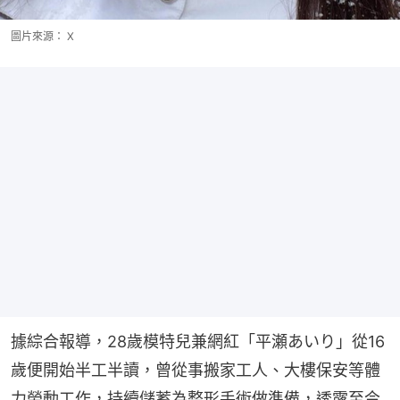
圖片來源： X
據綜合報導，28歲模特兒兼網紅「平瀬あいり」從16
歲便開始半工半讀，曾從事搬家工人、大樓保安等體
力勞動工作，持續儲蓄為整形手術做準備，透露至今