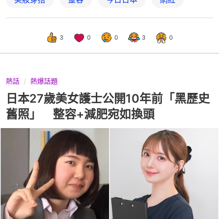
3
0
0
3
0
熱話
熱爆話題
日本27歲美女護士公開10年前「黑歷史
舊照」 整容+減肥宛如換頭