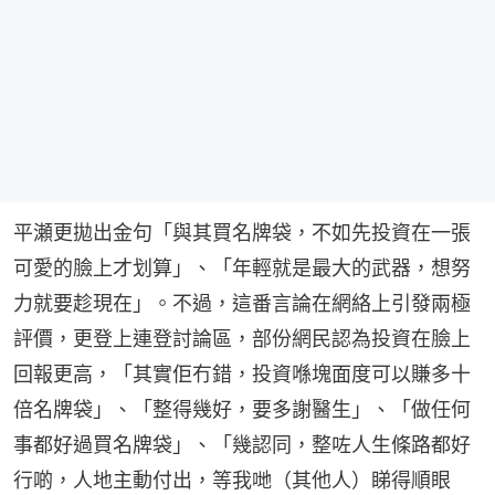
平瀬更拋出金句「與其買名牌袋，不如先投資在一張
可愛的臉上才划算」、「年輕就是最大的武器，想努
力就要趁現在」。不過，這番言論在網絡上引發兩極
評價，更登上連登討論區，部份網民認為投資在臉上
回報更高，「其實佢冇錯，投資喺塊面度可以賺多十
倍名牌袋」、「整得幾好，要多謝醫生」、「做任何
事都好過買名牌袋」、「幾認同，整咗人生條路都好
行啲，人地主動付出，等我哋（其他人）睇得順眼