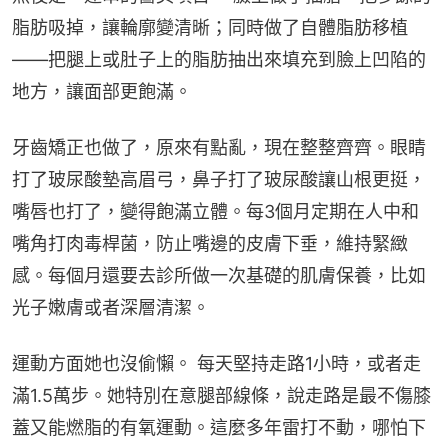
脂肪吸掉，讓輪廓變清晰；同時做了自體脂肪移植
——把腿上或肚子上的脂肪抽出來填充到臉上凹陷的
地方，讓面部更飽滿。
牙齒矯正也做了，原來有點亂，現在整整齊齊。眼睛
打了玻尿酸墊高眉弓，鼻子打了玻尿酸讓山根更挺，
嘴唇也打了，變得飽滿立體。每3個月定期在人中和
嘴角打肉毒桿菌，防止嘴邊的皮膚下垂，維持緊緻
感。每個月還要去診所做一次基礎的肌膚保養，比如
光子嫩膚或者深層清潔。
運動方面她也沒偷懶。 每天堅持走路1小時，或者走
滿1.5萬步。她特別在意腿部線條，說走路是最不傷膝
蓋又能燃脂的有氧運動。這麼多年雷打不動，哪怕下