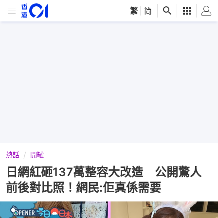
繁
|
简
熱話
開罐
日網紅砸137萬整容大改造 公開驚人
前後對比照！網民:佢真係需要