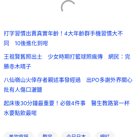
打字習慣出賣真實年齡！4大年齡群手機習慣大不
同 10後進化到咁
王祖賢舊照出土 少女時期打籃球照瘋傳 網民：完
勝赤木晴子
八仙嶺山火倖存者親述事發經過 出PO多謝外界關心
批有人傷口灑鹽
起床後30分鐘最重要！必做4件事 醫生教路第一杯
水要點飲最啱
美妝穿搭
整容
今日日本
網紅