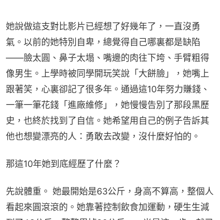
她說做這支對比影片已經想了好幾年了，一直沒勇
氣。以前的她特別自卑，總覺得自己哪裏都是缺陷
——臉太圓、鼻子太塌、嘴邊的肉往下垮、手臂粗得
像男生。上學時被同學開玩笑說「大餅臉」，她嘴上
跟著笑，心裏卻記了很多年。通過這10年努力賺錢、
一筆一筆花錢「進廠維修」，她慢慢告別了那段黑歷
史，也終於找到了自信。她希望用自己的例子告訴其
他也想變漂亮的人：勇敢去改變，沒什麼好怕的。
那這10年她到底經歷了什麼？
先說體重。 她最開始是63公斤，身高不算高，整個人
看起來圓滾滾的。她靠著控制飲食加運動，硬生生減