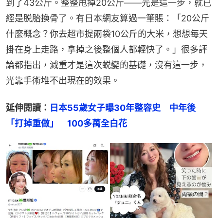
到了43公斤。整整甩掉20公斤——光是這一步，就已
經是脱胎換骨了。有日本網友算過一筆賬：「20公斤
什麼概念？你去超市提兩袋10公斤的大米，想想每天
掛在身上走路，拿掉之後整個人都輕快了。」很多評
論都指出，減重才是這次蜕變的基礎，沒有這一步，
光靠手術堆不出現在的效果。
延伸閱讀：
日本55歲女子曝30年整容史　中年後
「打掉重做」　100多萬全白花