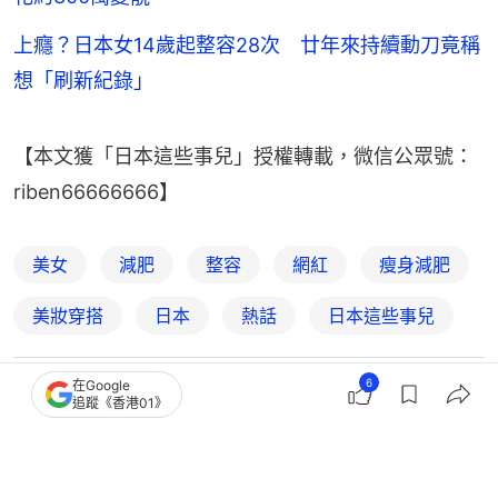
上癮？日本女14歲起整容28次 廿年來持續動刀竟稱
想「刷新紀錄」
【本文獲「日本這些事兒」授權轉載，微信公眾號：
riben66666666】
美女
減肥
整容
網紅
瘦身減肥
美妝穿搭
日本
熱話
日本這些事兒
6
在Google
6
0
1
0
0
追蹤《香港01》