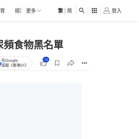
育
經濟
更多
01深圳
繁
觀點
|
简
健康
好食玩飛
登入
女
尿頻食物黑名單
13
在Google
追蹤《香港01》