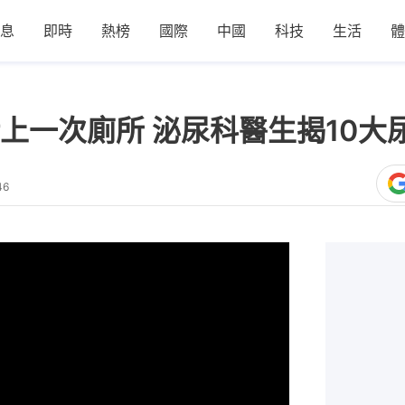
息
即時
熱榜
國際
中國
科技
生活
體
上一次廁所 泌尿科醫生揭10大
46