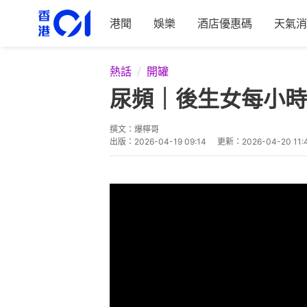
港聞
娛樂
酒店優惠碼
天氣消
熱話
開罐
尿頻｜後生女每小時
撰文：
爆檸哥
出版：
2026-04-19 09:14
更新：
2026-04-20 11: