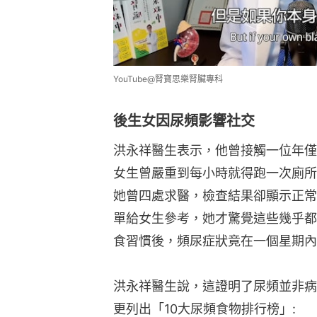
YouTube@腎寶思樂腎臟專科
後生女因尿頻影響社交
洪永祥醫生表示，他曾接觸一位年僅
女生曾嚴重到每小時就得跑一次廁所
她曾四處求醫，檢查結果卻顯示正常
單給女生參考，她才驚覺這些幾乎都
食習慣後，頻尿症狀竟在一個星期內
洪永祥醫生說，這證明了尿頻並非病
更列出「10大尿頻食物排行榜」: