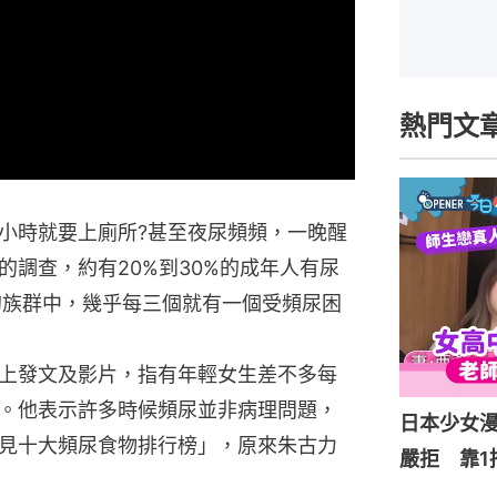
熱門文
小時就要上廁所?甚至夜尿頻頻，一晚醒
調查，約有20%到30%的成年人有尿
的族群中，幾乎每三個就有一個受頻尿困
上發文及影片，指有年輕女生差不多每
。他表示許多時候頻尿並非病理問題，
日本少女
見十大頻尿食物排行榜」，原來朱古力
嚴拒 靠1