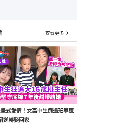
章
查看更多
漫畫式愛情！女高中生倒追班導遭
招逆轉娶回家