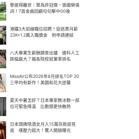
黎彼得離世｜曾為許冠傑、張國榮填
詞！7首金曲回顧句句擊中00後
港鐵3大前線職位招聘！捉逃票月薪
23K+1.2萬入職獎金 附申請連結
八大畢業生薪酬調查出爐 邊科人工
跌幅最大？揭各院校就業率排名
MissAV公布2026年8月排名TOP 20
三甲均有新作！美園和花大逆襲
夏天中暑怎好？日本專家教冰敷一部
位可緊急降温 比敷頸更快散熱
日本頭牌陪酒女月入15萬存款卻見
底 嘆壓力超大！驚人開銷曝光