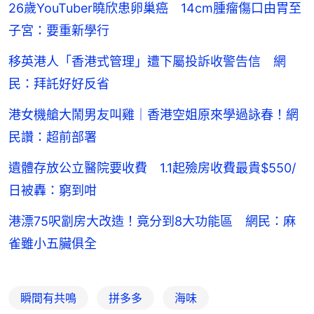
26歲YouTuber曉欣患卵巢癌 14cm腫瘤傷口由胃至
子宮：要重新學行
移英港人「香港式管理」遭下屬投訴收警告信 網
民：拜託好好反省
港女機艙大鬧男友叫雞｜香港空姐原來學過詠春！網
民讚：超前部署
遺體存放公立醫院要收費 1.1起殮房收費最貴$550/
日被轟：窮到咁
港漂75呎劏房大改造！竟分到8大功能區 網民：麻
雀雖小五臟俱全
瞬間有共鳴
拼多多
海味