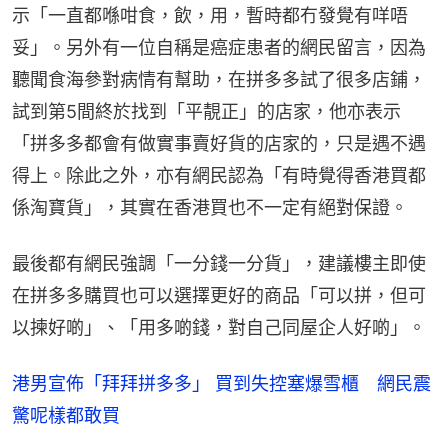
示「一直都喺咁食，飲，用，暫時都冇發覺有咩唔
妥」。另外有一位自稱是癌症患者的網民留言，因為
聽聞食海參對病情有幫助，在拼多多試了很多店鋪，
試到第5間終於找到「平靚正」的店家，他亦表示
「拼多多都會有做實事賣好貨的店家的，只是遇不遇
得上。除此之外，亦有網民認為「有時覺得香港買都
係淘寶貨」，其實在香港買也不一定有絕對保證。
最後都有網民強調「一分錢一分貨」，建議樓主即使
在拼多多購買也可以選擇更好的商品「可以拼，但可
以揀好啲」、「用多啲錢，對自己同屋企人好啲」。
港男宣佈「拜拜拼多多」 買到失控塞爆雪櫃 網民震
驚呢樣都敢買