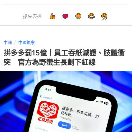
搶先表達
中國
中國觀察
拼多多罰15億｜員工吞紙滅證、肢體衝
突 官方為野蠻生長劃下紅線