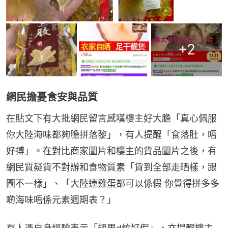
+
2
網民擔憂食安與品質
在貼文下有大批網民留言感嘆樓主好大膽「真心佩服
你大陸海味都夠膽拼落黎」，有人提醒「食落肚，唔
好搏」。在對比商家圖片和樓主的貨品圖片之後，有
網民質疑貨不對辦和食物質素「貨到全部走晒樣，跟
圖不一樣」、「大陸連雞蛋都可以係假 你覺得拼多多
啲海味唔係元素週期表？」