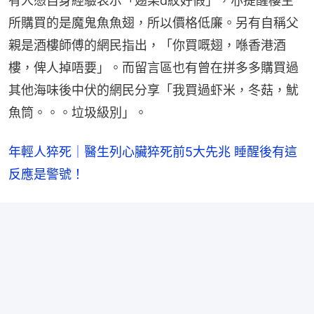
有人憑自身經驗表示「翅果d紋好假」，亦提醒樓主
所購買的是魔鬼魚魚翅，所以價格低廉。另有自稱父
親是酒樓師傅的網民指出，「你買嘅翅，喺香港酒
樓，俾人掉唔要」。而留言區也有曾在拼多多購買過
其他海味後中伏的網民分享「我買過虾米，冬菇，魷
魚筒。。。垃圾級別」。
年輕人猝死｜醫生列心臟猝死前5大先兆 睡醒後有這
反應是警號！