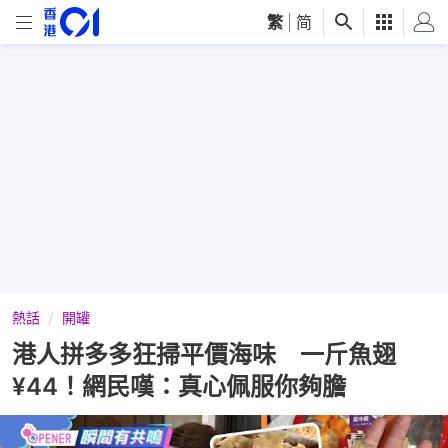
繁
|
简
熱話
開罐
港人拼多多狂掃平價海味 一斤魚翅
¥44！網民嘆：真心佩服你夠膽