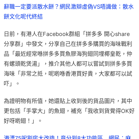
辭職一定要派散水餅？網民激辯虛偽VS唔識做：散水
餅文化呢代終結
日前，有港人在Facebook群組「拼多多 開心share 
分享群」中發文，分享自己在拼多多購買的海味戰利
品「最近經常喺拼多多買魚膠海狗翅同埋椰皇乾，仲
有螺頭乾煲湯」，推介其他人都可以嘗試到拼多多買
海味「非常之抵，呢啲喺香港買好貴，大家都可以試
吓」。
為證明物有所值，她還貼上收到後的貨品圖片，其中
更包括「手掌大」的魚翅，補充「我收到貨覺得OK好
好呀啲翅！」。
港漂75呎劏房大改造！竟分到8大功能區　網民：麻