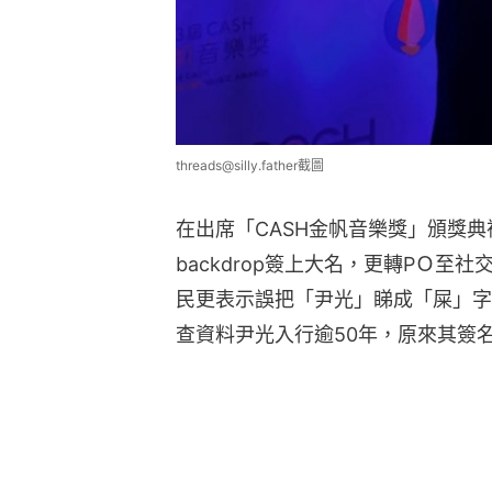
threads@silly.father截圖
在出席「CASH金帆音樂獎」頒獎
backdrop簽上大名，更轉PＯ
民更表示誤把「尹光」睇成「屎」字
查資料尹光入行逾50年，原來其簽