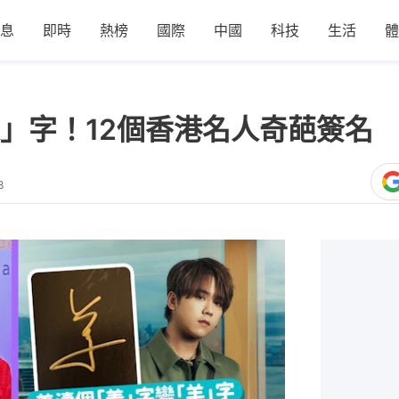
息
即時
熱榜
國際
中國
科技
生活
體
」字！12個香港名人奇葩簽名
8