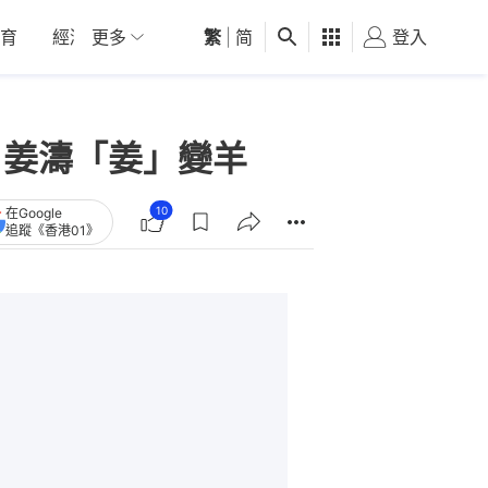
育
經濟
更多
01深圳
繁
觀點
|
简
健康
好食玩飛
登入
女
 姜濤「姜」變羊
10
在Google
追蹤《香港01》