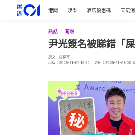
港聞
娛樂
酒店優惠碼
天氣消
熱話
開罐
尹光簽名被睇錯「屎
撰文：
爆檸哥
出版：
2025-11-07 16:52
更新：
2025-11-08 00:1