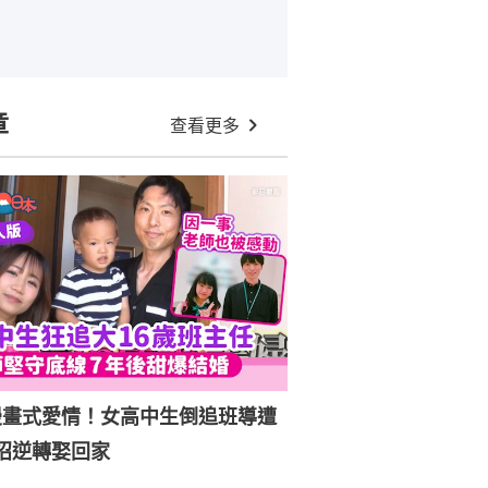
章
查看更多
漫畫式愛情！女高中生倒追班導遭
招逆轉娶回家