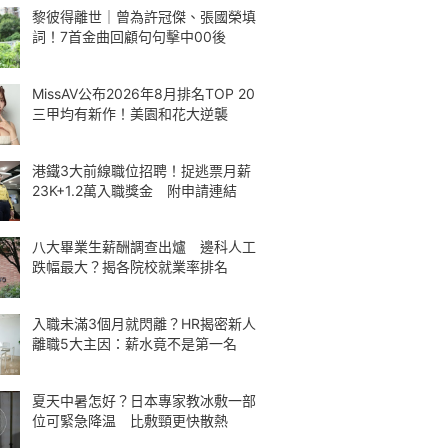
黎彼得離世｜曾為許冠傑、張國榮填
詞！7首金曲回顧句句擊中00後
MissAV公布2026年8月排名TOP 20
三甲均有新作！美園和花大逆襲
港鐵3大前線職位招聘！捉逃票月薪
23K+1.2萬入職獎金 附申請連結
八大畢業生薪酬調查出爐 邊科人工
跌幅最大？揭各院校就業率排名
入職未滿3個月就閃離？HR揭密新人
離職5大主因：薪水竟不是第一名
夏天中暑怎好？日本專家教冰敷一部
位可緊急降温 比敷頸更快散熱