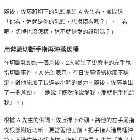
隨後，佐藤將切下的乳頭拿給 A 先生看，並問道：
「你看，這就是你的乳頭，想摸摸看嗎？」、「看
吧，切掉也沒怎樣，這不就是愛的證明嗎？」
用斧頭切斷手指再沖落馬桶
在切斷乳頭約一個月後，2人發生了更嚴重的左手尾
指切斷事件 。A 先生表示，有日佐藤情緒極度不穩
定，對他施加了長達數小時的暴力。隨後，佐藤拿出
了一把斧頭， 「她說『既然你說愛我，那就把手指給
我』。」
根據 A 先生的供詞，佐藤揮下斧頭，將他的左手尾指
從根部附近切斷，更當著他面前，把手指丟進馬桶沖