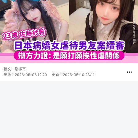
撰文：
爆檸哥
出版：
2026-05-06 12:29
更新：
2026-05-10 23:11