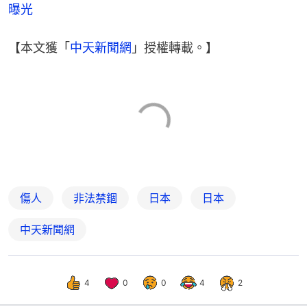
曝光
【本文獲「
中天新聞網
」授權轉載。】
傷人
非法禁錮
日本
日本
中天新聞網
4
0
0
4
2