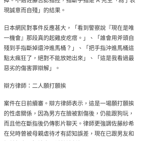
掉。不過佐藤否認指控，指斷手指是 A 先生「為了表
現誠意而自殘」的結果。
日本網民對事件反應甚大，「看到警察說『現在是唯
一機會』那段真的起雞皮疙瘩。」、「誰會用斧頭自
殘到手指斷掉還沖進馬桶？」、「把手指沖進馬桶這
點太瘋狂了，絕對不能放她出來」、「這是我看過最
惡劣的傷害罪辯解」。
辯方律師：二人願打願挨
案件在日前續審。辯方律師表示，這是一場願打願挨
的性虐關係，因為男方在臉被割傷後，仍能跟狗玩，
而且他在斷指後仍傳影片聊天。律師更強調佐藤紗希
在兒時曾被母親虐待才有認知誤差，現在已跟男友和