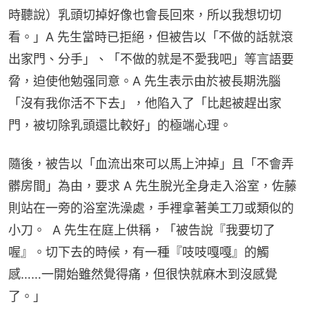
時聽說）乳頭切掉好像也會長回來，所以我想切切
看。」A 先生當時已拒絕，但被告以「不做的話就滾
出家門、分手」、「不做的就是不愛我吧」等言語要
脅，迫使他勉强同意。A 先生表示由於被長期洗腦
「沒有我你活不下去」，他陷入了「比起被趕出家
門，被切除乳頭還比較好」的極端心理。
隨後，被告以「血流出來可以馬上沖掉」且「不會弄
髒房間」為由，要求 A 先生脫光全身走入浴室，佐藤
則站在一旁的浴室洗澡處，手裡拿著美工刀或類似的
小刀。  A 先生在庭上供稱，「被告說『我要切了
喔』。切下去的時候，有一種『吱吱嘎嘎』的觸
感……一開始雖然覺得痛，但很快就麻木到沒感覺
了。」