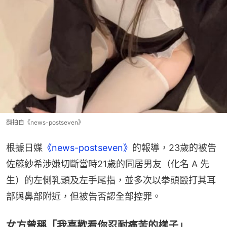
翻拍自《news-postseven》
根據日媒
《news-postseven》
的報導，23歲的被告
佐藤紗希涉嫌切斷當時21歲的同居男友（化名 A 先
生）的左側乳頭及左手尾指，並多次以拳頭毆打其耳
部與鼻部附近，但被告否認全部控罪。
女方曾稱「我喜歡看你忍耐痛苦的樣子」