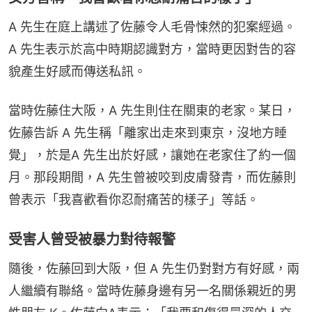
A 先生在庭上講述了佐藤令人毛骨悚然的犯案經過。 
A 先生表示於高中時期認識對方，當時更因對告的容
貌產生好感而傳送私訊。
當時佐藤住大阪，A 先生則住在關東的老家。某日，
佐藤告訴 A 先生稱「離家出走來到東京，沒地方睡
覺」，於是A 先生出於好感，讓她在老家住了約一個
月。那段期間，A 先生曾被咬到皮膚發青，而佐藤則
曾表示「我喜歡看你忍耐痛苦的樣子」等話。
受害人曾受被暴力對待報警
隨後，佐藤回到大阪，但 A 先生仍對對方有好感，兩
人繼續有聯絡。當時佐藤身邊有另一名關係親近的男