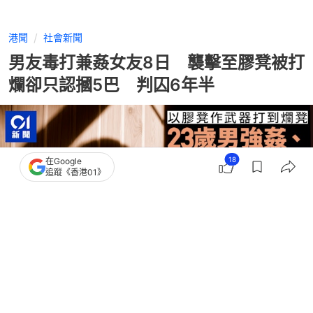
港聞
社會新聞
男友毒打兼姦女友8日 襲擊至膠凳被打
爛卻只認摑5巴 判囚6年半
18
在Google
追蹤《香港01》
撰文：
朱棨新
出版：
2026-07-17 13:00
更新：
2026-07-17 14:26