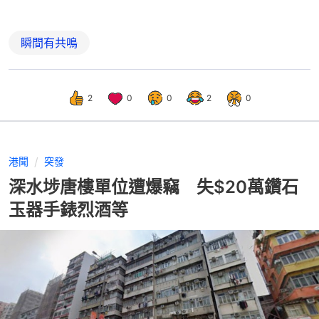
瞬間有共鳴
2
0
0
2
0
港聞
突發
深水埗唐樓單位遭爆竊 失$20萬鑽石
玉器手錶烈酒等