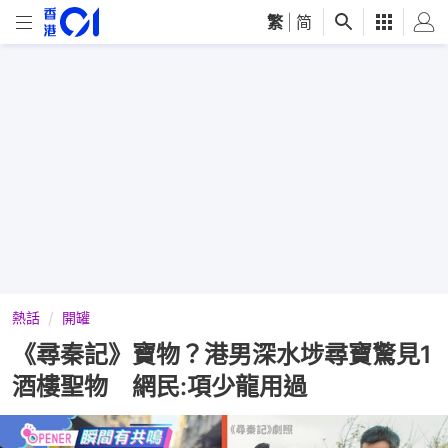
繁
|
简
熱話
開罐
《尋秦記》寶物？港男深水埗尋寶驚見1
酒樓聖物 網民:項少龍用過