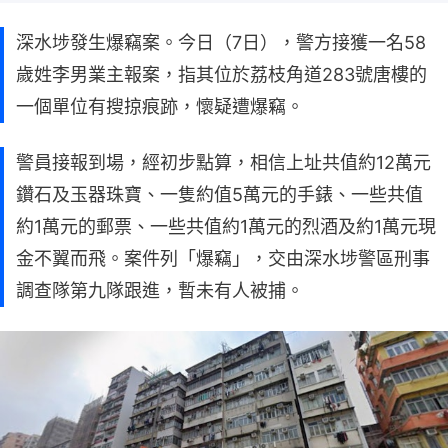
深水埗發生爆竊案。今日（7日），警方接獲一名58
歲姓李男業主報案，指其位於荔枝角道283號唐樓的
一個單位有搜掠痕跡，懷疑遭爆竊。
警員接報到場，經初步點算，相信上址共值約12萬元
鑽石及玉器珠寶、一隻約值5萬元的手錶、一些共值
約1萬元的郵票、一些共值約1萬元的烈酒及約1萬元現
金不翼而飛。案件列「爆竊」，交由深水埗警區刑事
調查隊第九隊跟進，暫未有人被捕。