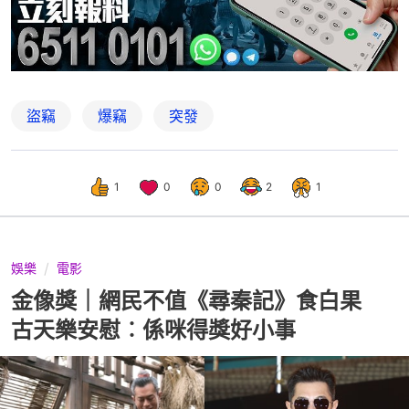
盜竊
爆竊
突發
1
0
0
2
1
娛樂
電影
金像獎｜網民不值《尋秦記》食白果
古天樂安慰︰係咪得獎好小事