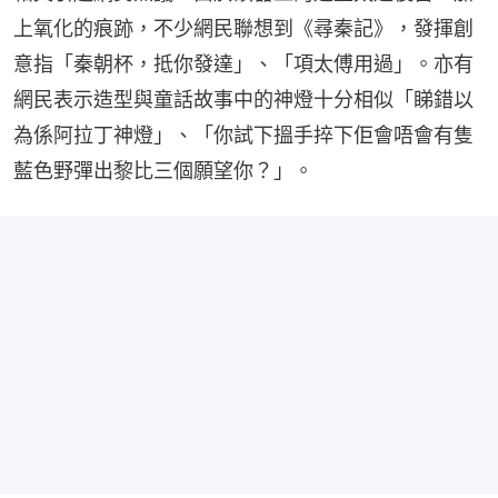
上氧化的痕跡，不少網民聯想到《尋秦記》，發揮創
意指「秦朝杯，抵你發達」、「項太傅用過」。亦有
網民表示造型與童話故事中的神燈十分相似「睇錯以
為係阿拉丁神燈」、「你試下搵手捽下佢會唔會有隻
藍色野彈出黎比三個願望你？」。