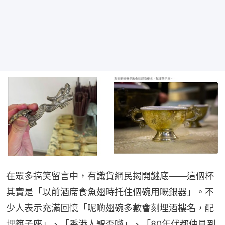
在眾多搞笑留言中，有識貨網民揭開謎底——這個杯
其實是「以前酒席食魚翅時托住個碗用嘅銀器」。不
少人表示充滿回憶「呢啲翅碗多數會刻埋酒樓名，配
埋筷子座」、「香港人聖盃嚟」、「80年代都仲見到