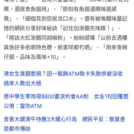
嘅，酒席食魚翅用」、「即刻有魚翅湯嘅味道感
覺」、「細個見到佢就流口水」。還有被喚醒味蕾記
憶的網民分享好味秘訣「記住加浙醋先味嫁！」、
「唔該大紅浙醋同胡椒粉」。紛紛感嘆「以前去酒樓
真係好多依啲特色嘢，依家咩都冇晒」、「用來食碗
仔翅，品味及風味+10」。
港女生貪靚惹禍？因一裝飾ATM取卡失敗慘被沒收
過來人教出大絕
男中學生零用得$800要求約會AA制 女友1句回覆惹
公憤：當你ATM
食客大讚澳牛侍應3大暖心行為 網民平反：態度差
是都市傳說