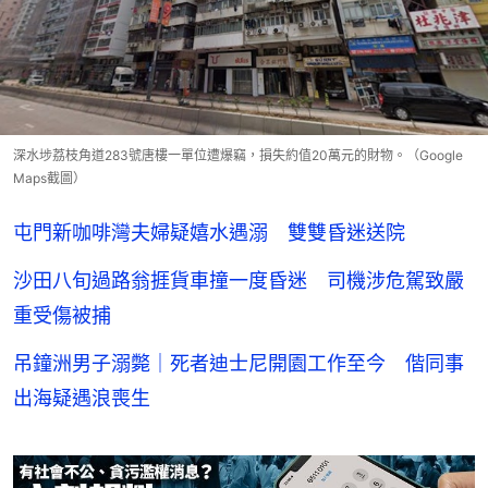
深水埗荔枝角道283號唐樓一單位遭爆竊，損失約值20萬元的財物。（Google
Maps截圖）
屯門新咖啡灣夫婦疑嬉水遇溺 雙雙昏迷送院
沙田八旬過路翁捱貨車撞一度昏迷 司機涉危駕致嚴
重受傷被捕
吊鐘洲男子溺斃｜死者迪士尼開園工作至今 偕同事
出海疑遇浪喪生