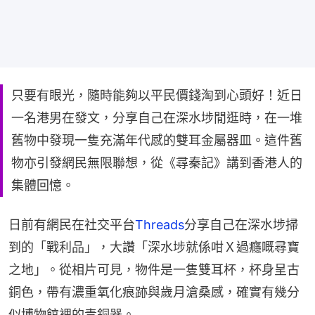
只要有眼光，隨時能夠以平民價錢淘到心頭好！近日
一名港男在發文，分享自己在深水埗閒逛時，在一堆
舊物中發現一隻充滿年代感的雙耳金屬器皿。這件舊
物亦引發網民無限聯想，從《尋秦記》講到香港人的
集體回憶。
日前有網民在社交平台
Threads
分享自己在深水埗掃
到的「戰利品」，大讚「深水埗就係咁Ｘ過癮嘅尋寶
之地」。從相片可見，物件是一隻雙耳杯，杯身呈古
銅色，帶有濃重氧化痕跡與歲月滄桑感，確實有幾分
似博物館裡的青銅器。