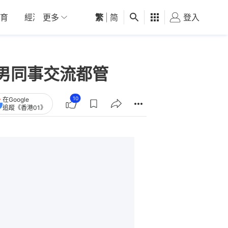
育
經濟
更多
01深圳
繁
觀點
|
简
健康
好食玩飛
登入
女
男同事交流都管
10
在Google
追蹤《香港01》