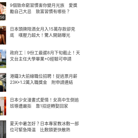
9個致命窮習慣害你變月光族 愛獎
勵自己大忌 致富習慣有哪些？
:56
日本頭牌陪酒女月入15萬存款卻見
底 嘆壓力超大！驚人開銷曝光
政府工｜9份工最遲8月下旬截止！天
文台主任大學畢業+0經驗可申請
港鐵3大前線職位招聘！捉逃票月薪
23K+1.2萬入職獎金 附申請連結
日本少女漫畫式愛情！女高中生倒追
班導遭嚴拒 靠1招逆轉娶回家
夏天中暑怎好？日本專家教冰敷一部
位可緊急降温 比敷頸更快散熱