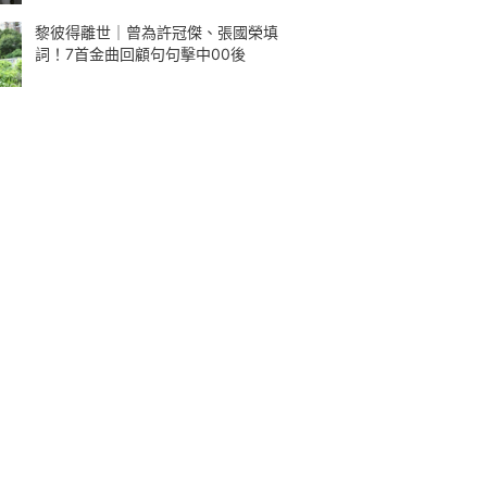
黎彼得離世｜曾為許冠傑、張國榮填
詞！7首金曲回顧句句擊中00後