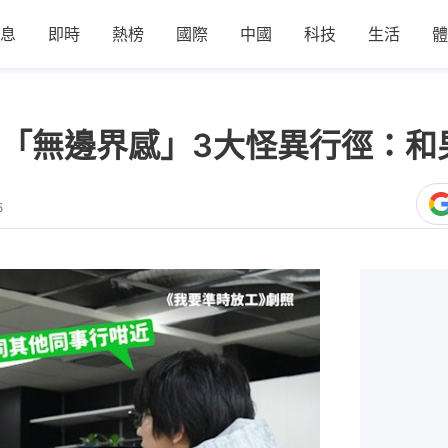
息
即時
熱榜
國際
中國
科技
生活
體
「無邊界感」3大怪異行徑：和
5